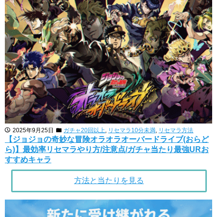
2025年9月25日
ガチャ20回以上
,
リセマラ10分未満
,
リセマラ方法
【ジョジョの奇妙な冒険オラオラオーバードライブ(おらど
ら)】最効率リセマラやり方/注意点/ガチャ当たり最強URお
すすめキャラ
方法と当たりを見る