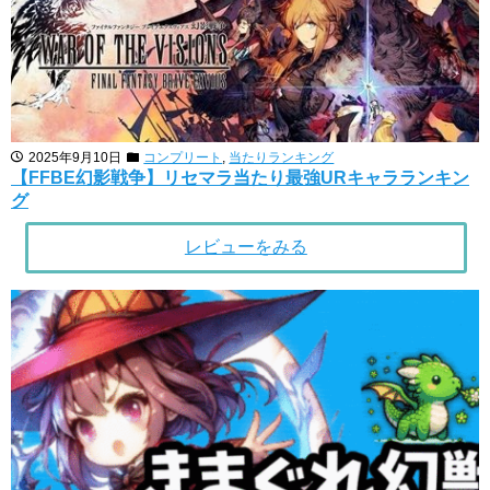
2025年9月10日
コンプリート
,
当たりランキング
【FFBE幻影戦争】リセマラ当たり最強URキャラランキン
グ
レビューをみる