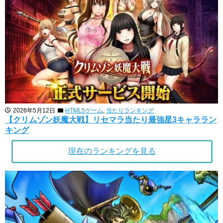
2026年5月12日
HTML5ゲーム
,
当たりランキング
【クリムゾン妖魔大戦】リセマラ当たり最強星3キャララン
キング
現在のランキングを見る