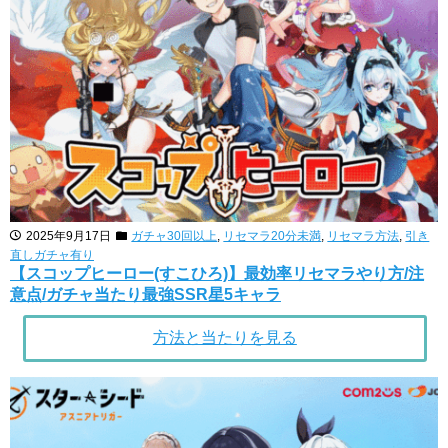
2025年9月17日
ガチャ30回以上
,
リセマラ20分未満
,
リセマラ方法
,
引き
直しガチャ有り
【スコップヒーロー(すこひろ)】最効率リセマラやり方/注
意点/ガチャ当たり最強SSR星5キャラ
方法と当たりを見る