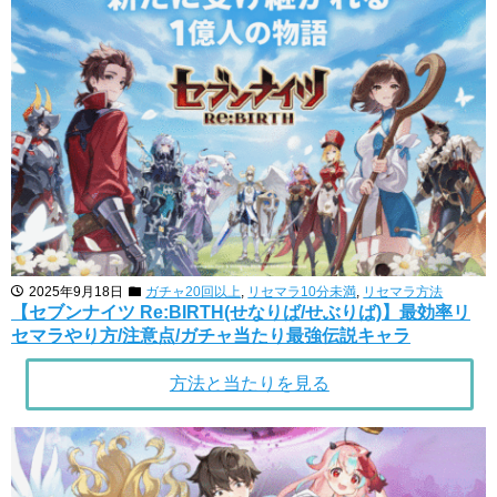
2025年9月18日
ガチャ20回以上
,
リセマラ10分未満
,
リセマラ方法
【セブンナイツ Re:BIRTH(せなりば/せぶりば)】最効率リ
セマラやり方/注意点/ガチャ当たり最強伝説キャラ
方法と当たりを見る