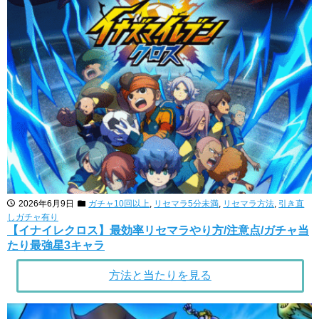
2026年6月9日
ガチャ10回以上
,
リセマラ5分未満
,
リセマラ方法
,
引き直
しガチャ有り
【イナイレクロス】最効率リセマラやり方/注意点/ガチャ当
たり最強星3キャラ
方法と当たりを見る