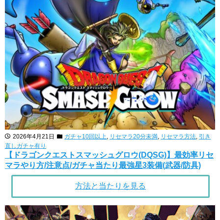
2026年4月21日
ガチャ10回以上
,
リセマラ20分未満
,
リセマラ方法
,
引き
直しガチャ有り
【ドラゴンクエストスマッシュグロウ(DQSG)】最効率リセ
マラやり方/注意点/ガチャ当たり最強星3装備(武器/防具)
方法と当たりを見る