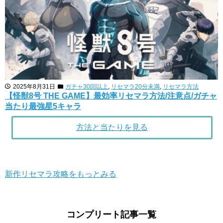
2025年8月31日
ガチャ30回以上
,
リセマラ20分未満
,
リセマラ方法
【怪獣8号 THE GAME】最効率リセマラ方法/注意点/ガチャ
当たり最強星5キャラ
方法と当たりを見る
新作リセマラ攻略をもっとみる
コンプリート記事一覧