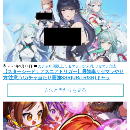
2025年9月11日
ガチャ10回以上
,
リセマラ30分未満
,
リセマラ方法
【スターシード：アスニアトリガー】最効率リセマラやり
方/注意点/ガチャ当たり最強SSR(UR/LR/XR)キャラ
方法と当たりを見る