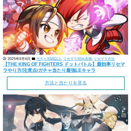
2025年9月4日
ガチャ30回以上
,
リセマラ20分未満
,
リセマラ方法
【THE KING OF FIGHTERS ドットバトル】最効率リセマ
ラやり方/注意点/ガチャ当たり最強LEキャラ
方法と当たりを見る