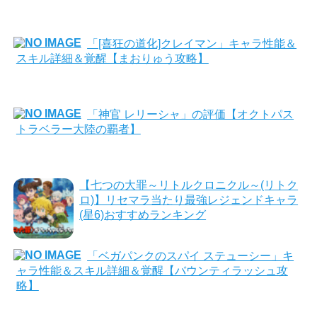
「[喜狂の道化]クレイマン」キャラ性能＆
スキル詳細＆覚醒【まおりゅう攻略】
「神官 レリーシャ」の評価【オクトパス
トラベラー大陸の覇者】
【七つの大罪～リトルクロニクル～(リトク
ロ)】リセマラ当たり最強レジェンドキャラ
(星6)おすすめランキング
「ベガパンクのスパイ ステューシー」キ
ャラ性能＆スキル詳細＆覚醒【バウンティラッシュ攻
略】