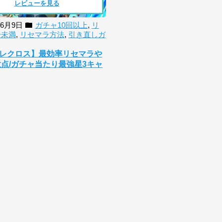
レビューを見る
年6月9日
ガチャ10回以上
,
リ
分未満
,
リセマラ方法
,
引き直しガ
レクロス】最効率リセマラや
意点/ガチャ当たり最強星3キャ