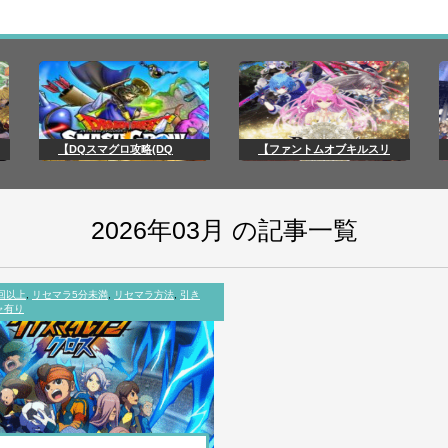
【DQスマグロ攻略(DQ
【ファントムオブキルスリ
2026年03月 の記事一覧
回以上
,
リセマラ5分未満
,
リセマラ方法
,
引き
ャ有り