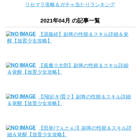
リセマラ攻略＆ガチャ当たりランキング
2021年04月 の記事一覧
【源義経】副将の性能＆スキル詳細＆覚
醒【放置少女攻略】
【風魔小太郎】副将の性能＆スキル詳細
＆覚醒【放置少女攻略】
【[寝起き]賈ク】副将の性能＆スキル詳細
＆覚醒【放置少女攻略】
【田単(でんたん)】副将の性能＆スキル詳
細＆覚醒【放置少女攻略】