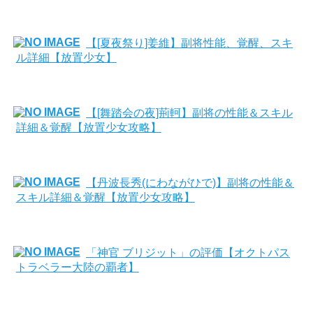
【[夏夜祭り]姜維】副将性能、覚醒、スキ
ル詳細【放置少女】
【[舞踏会の夜]荊軻】副将の性能＆スキル
詳細＆覚醒【放置少女攻略】
【丹波長秀(にわながひで)】副将の性能＆
スキル詳細＆覚醒【放置少女攻略】
「神官 ブリジット」の評価【オクトパス
トラベラー大陸の覇者】