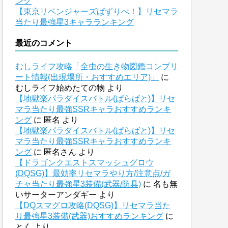
ング
【東京リベンジャーズぱずりべ！】リセマラ
当たり最強星3キャラランキング
最近のコメント
むしライフ攻略「全虫の生き物図鑑コンプリ
ート情報(出現場所・おすすめエリア)」
に
むしライフ始めたての物
より
【地獄楽パラダイスバトル(ぱらばと)】リセ
マラ当たり最強SSRキャラおすすめランキ
ング
に
匿名
より
【地獄楽パラダイスバトル(ぱらばと)】リセ
マラ当たり最強SSRキャラおすすめランキ
ング
に
匿名さん
より
【ドラゴンクエストスマッシュグロウ
(DQSG)】最効率リセマラやり方/注意点/ガ
チャ当たり最強星3装備(武器/防具)
に
名も無
いサーターアンダギー
より
【DQスマグロ攻略(DQSG)】リセマラ当た
り最強星3装備(武器)おすすめランキング
に
とく
より