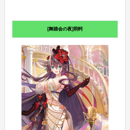
[舞踏会の夜]荊軻