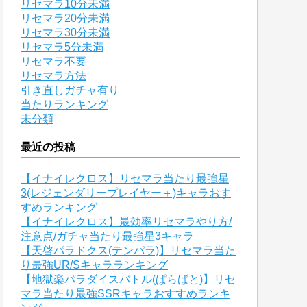
リセマラ10分未満
リセマラ20分未満
リセマラ30分未満
リセマラ5分未満
リセマラ不要
リセマラ方法
引き直しガチャ有り
当たりランキング
未分類
最近の投稿
【イナイレクロス】リセマラ当たり最強星
3(レジェンダリープレイヤー＋)キャラおす
すめランキング
【イナイレクロス】最効率リセマラやり方/
注意点/ガチャ当たり最強星3キャラ
【天啓パラドクス(テンパラ)】リセマラ当た
り最強UR/Sキャラランキング
【地獄楽パラダイスバトル(ぱらばと)】リセ
マラ当たり最強SSRキャラおすすめランキ