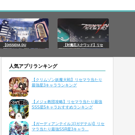
【DISSIDIA DU
【対魔忍スクワッド】リセ
人気アプリランキング
【クリムゾン妖魔大戦】リセマラ当たり
最強星3キャラランキング
【メジェ教団攻略】リセマラ当たり最強
SSS星5キャラおすすめランキング
【ガーディアンテイルズ(ガデテル)】リセ
マラ当たり最強SSR星3キャラ...