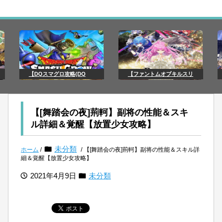
【DQスマグロ攻略(DQ
【ファントムオブキルスリ
【[舞踏会の夜]荊軻】副将の性能＆スキ
ル詳細＆覚醒【放置少女攻略】
未分類
ホーム
/
/ 【[舞踏会の夜]荊軻】副将の性能＆スキル詳
細＆覚醒【放置少女攻略】
2021年4月9日
未分類