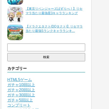
【東京リベンジャーズぱずりべ！】リセ
マラ当たり最強星3キャラランキング
【ドラクエタクト(DQタクト)】リセマラ
当たり最強Sランクキャラランキ...
検
索:
カテゴリー
HTML5ゲーム
ガチャ10回以上
ガチャ20回以上
ガチャ30回以上
ガチャ5回以上
コンプリート