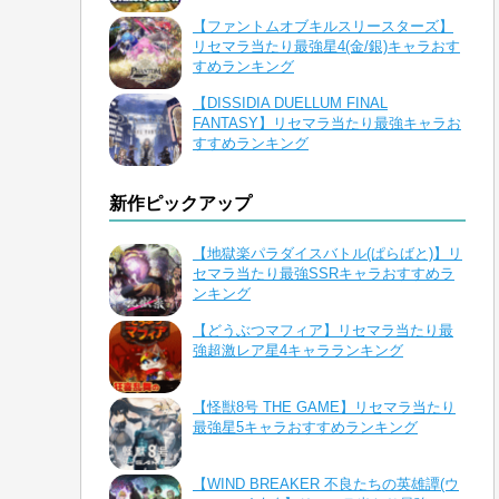
【ファントムオブキルスリースターズ】
リセマラ当たり最強星4(金/銀)キャラおす
すめランキング
【DISSIDIA DUELLUM FINAL
FANTASY】リセマラ当たり最強キャラお
すすめランキング
新作ピックアップ
【地獄楽パラダイスバトル(ぱらばと)】リ
セマラ当たり最強SSRキャラおすすめラ
ンキング
【どうぶつマフィア】リセマラ当たり最
強超激レア星4キャラランキング
【怪獣8号 THE GAME】リセマラ当たり
最強星5キャラおすすめランキング
【WIND BREAKER 不良たちの英雄譚(ウ