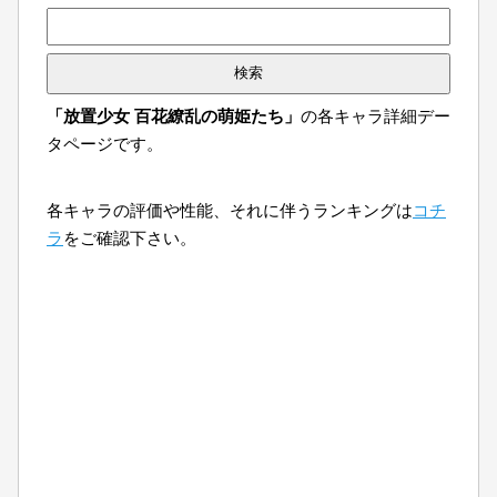
検
索:
「放置少女 百花繚乱の萌姫たち」
の各キャラ詳細デー
タページです。
各キャラの評価や性能、それに伴うランキングは
コチ
ラ
をご確認下さい。