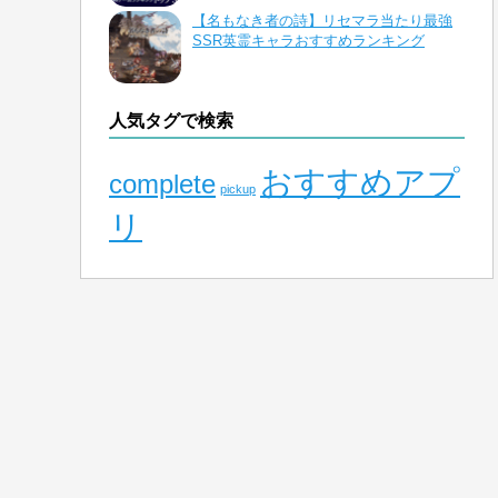
【名もなき者の詩】リセマラ当たり最強
SSR英霊キャラおすすめランキング
人気タグで検索
おすすめアプ
complete
pickup
リ