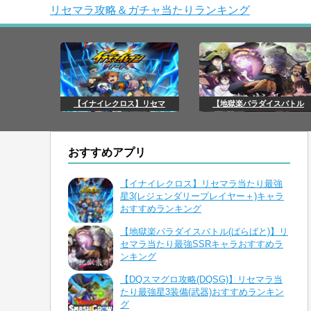
リセマラ攻略＆ガチャ当たりランキング
【イナイレクロス】リセマ
【地獄楽パラダイスバトル
おすすめアプリ
【イナイレクロス】リセマラ当たり最強
星3(レジェンダリープレイヤー＋)キャラ
おすすめランキング
【地獄楽パラダイスバトル(ぱらばと)】リ
セマラ当たり最強SSRキャラおすすめラ
ンキング
【DQスマグロ攻略(DQSG)】リセマラ当
たり最強星3装備(武器)おすすめランキン
グ