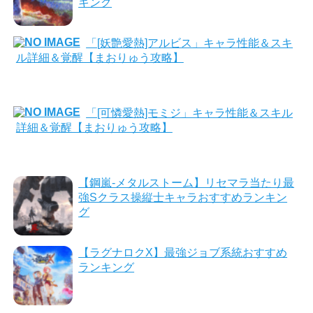
キング
「[妖艶愛熱]アルビス」キャラ性能＆スキ
ル詳細＆覚醒【まおりゅう攻略】
「[可憐愛熱]モミジ」キャラ性能＆スキル
詳細＆覚醒【まおりゅう攻略】
【鋼嵐-メタルストーム】リセマラ当たり最
強Sクラス操縦士キャラおすすめランキン
グ
【ラグナロクX】最強ジョブ系統おすすめ
ランキング