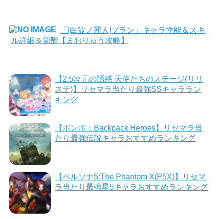
「[白波ノ麗人]ブラン」キャラ性能＆スキ
ル詳細＆覚醒【まおりゅう攻略】
【2.5次元の誘惑 天使たちのステージ(リリ
ステ)】リセマラ当たり最強SSキャララン
キング
【ポンポ：Backpack Heroes】リセマラ当
たり最強伝説キャラおすすめランキング
【ペルソナ5:The Phantom X(P5X)】リセマ
ラ当たり最強星5キャラおすすめランキング