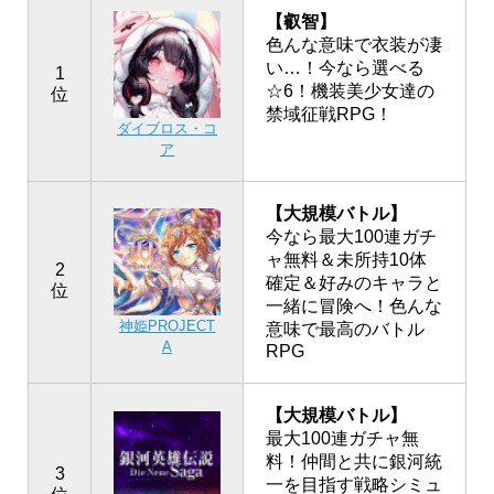
【叡智】
色んな意味で衣装が凄
い…！今なら選べる
1
☆6！機装美少女達の
位
禁域征戦RPG！
ダイブロス・コ
ア
【大規模バトル】
今なら最大100連ガチ
ャ無料＆未所持10体
2
確定＆好みのキャラと
位
一緒に冒険へ！色んな
神姫PROJECT
意味で最高のバトル
A
RPG
【大規模バトル】
最大100連ガチャ無
料！仲間と共に銀河統
3
一を目指す戦略シミュ