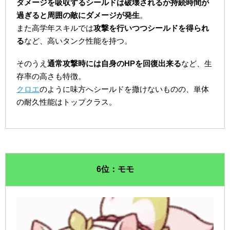
ダメージを吸収するシールドは破壊されるか持続時間が
過ぎると周囲の敵にダメージが発生
。
また高学年スキルでは
攻撃を行いつつシールドを得られ
る
など、高いタンク性能を持つ。
そのうえ
通常攻撃時には自身のHPを回復出来る
など、生
存率の高さも特徴。
クロエ
のように味方へシールドを撒けないものの、単体
の耐久性能はトップクラス。
6位：モモ