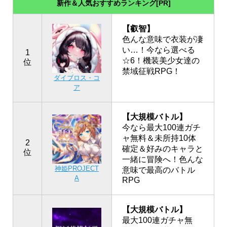
新作＆人気おすすめランキング[PR]
【叡智】
色んな意味で衣装が凄
い…！今なら選べる
1
☆6！機装美少女達の
位
禁域征戦RPG！
ダイブロス・コ
ア
【大規模バトル】
今なら最大100連ガチ
ャ無料＆未所持10体
2
確定＆好みのキャラと
位
一緒に冒険へ！色んな
神姫PROJECT
意味で最高のバトル
A
RPG
【大規模バトル】
最大100連ガチャ無