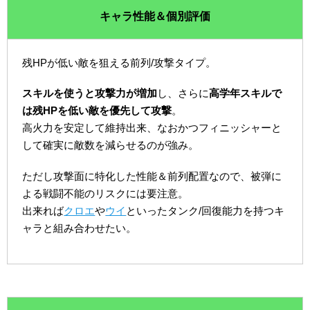
キャラ性能＆個別評価
残HPが低い敵を狙える前列/攻撃タイプ。
スキルを使うと攻撃力が増加
し、さらに
高学年スキルで
は残HPを低い敵を優先して攻撃
。
高火力を安定して維持出来、なおかつフィニッシャーと
して確実に敵数を減らせるのが強み。
ただし攻撃面に特化した性能＆前列配置なので、被弾に
よる戦闘不能のリスクには要注意。
出来れば
クロエ
や
ウイ
といったタンク/回復能力を持つキ
ャラと組み合わせたい。