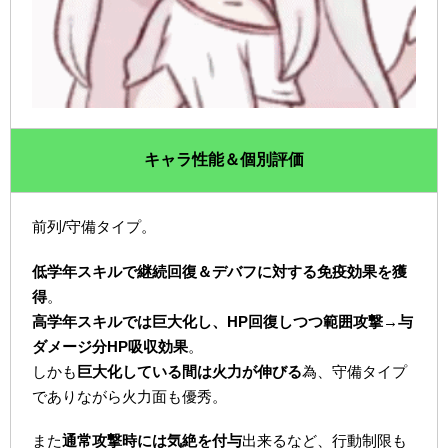
キャラ性能＆個別評価
前列/守備タイプ。
低学年スキルで継続回復＆デバフに対する免疫効果を獲
得
。
高学年スキルでは巨大化し、HP回復しつつ範囲攻撃→与
ダメージ分HP吸収効果
。
しかも
巨大化している間は火力が伸びる
為、守備タイプ
でありながら火力面も優秀。
また
通常攻撃時には気絶を付与
出来るなど、行動制限も