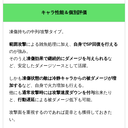
キャラ性能＆個別評価
凍傷持ちの中列/攻撃タイプ。
範囲攻撃
による雑魚処理に加え、
自身でSP回復を行える
のが強み。
そのうえ
凍傷効果で継続的にダメージを与えられる
な
ど、安定したダメージソースとして活躍。
しかも
凍傷状態の敵は冷静キャラからの被ダメージが増
加する
など、自身で火力増加も行える。
他にも
通常攻撃時には攻撃速度ダウンを付与
出来たり
と、
行動遅延
による被ダメージ低下も可能。
攻撃面を重視するのであれば是非とも獲得しておきた
い。