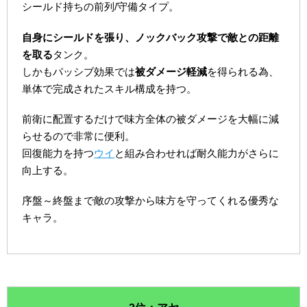
シールド持ちの前列/守備タイプ。
自身にシールドを張り、ノックバック攻撃で敵との距離
を取る
タンク。
しかもパッシブ効果では
被ダメージ軽減
を得られる為、
単体で完成されたスキル構成を持つ。
前衛に配置するだけで味方全体の被ダメージを大幅に減
らせるので非常に便利。
回復能力を持つ
ウイ
と組み合わせれば耐久能力がさらに
向上する。
序盤～終盤まで敵の攻撃から味方を守ってくれる優秀な
キャラ。