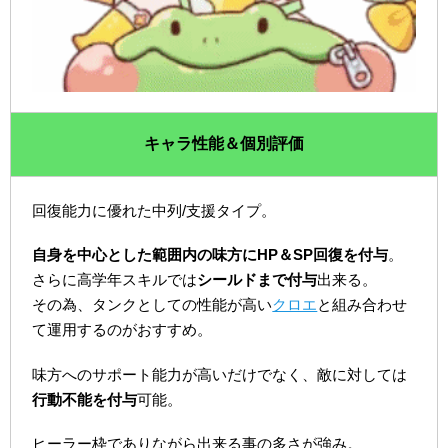
キャラ性能＆個別評価
回復能力に優れた中列/支援タイプ。
自身を中心とした範囲内の味方にHP＆SP回復を付与
。
さらに高学年スキルでは
シールドまで付与
出来る。
その為、タンクとしての性能が高い
クロエ
と組み合わせ
て運用するのがおすすめ。
味方へのサポート能力が高いだけでなく、敵に対しては
行動不能を付与
可能。
ヒーラー枠でありながら出来る事の多さが強み。