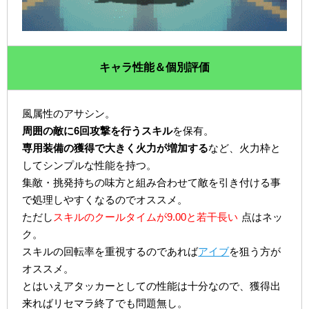
キャラ性能＆個別評価
風属性のアサシン。
周囲の敵に6回攻撃を行うスキル
を保有。
専用装備の獲得で大きく火力が増加する
など、火力枠と
してシンプルな性能を持つ。
集敵・挑発持ちの味方と組み合わせて敵を引き付ける事
で処理しやすくなるのでオススメ。
ただし
スキルのクールタイムが9.00と若干長い
点はネッ
ク。
スキルの回転率を重視するのであれば
アイブ
を狙う方が
オススメ。
とはいえアタッカーとしての性能は十分なので、獲得出
来ればリセマラ終了でも問題無し。