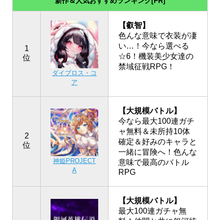
新作＆人気おすすめランキング[PR]
【叡智】
色んな意味で衣装が凄
い…！今なら選べる
1
☆6！機装美少女達の
位
禁域征戦RPG！
ダイブロス・コ
ア
【大規模バトル】
今なら最大100連ガチ
ャ無料＆未所持10体
2
確定＆好みのキャラと
位
一緒に冒険へ！色んな
神姫PROJECT
意味で最高のバトル
A
RPG
【大規模バトル】
最大100連ガチャ無