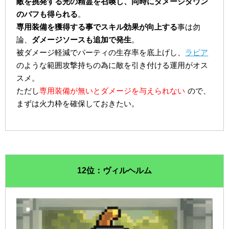
敵を挑発する光の精霊を召喚し、同時にダメージダウン
のバフも得られる
。
専用装備を獲得する事でスキル効果が向上する
事は勿
論、
ダメージソースも追加で発生
。
被ダメージ軽減でパーティの生存率を底上げし、
ラビア
のような範囲攻撃持ちの為に敵を引き付ける運用がオス
スメ。
ただし
専用装備が無いとダメージを与えられない
ので、
まずは火力枠を確保しておきたい。
12位：ヴィルヘルム