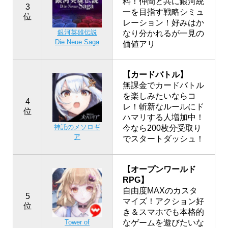
料！仲間と共に銀河統
3
一を目指す戦略シミュ
位
レーション！好みはか
銀河英雄伝説
なり分かれるが一見の
Die Neue Saga
価値アリ
【カードバトル】
無課金でカードバトル
を楽しみたいならコ
4
レ！斬新なルールにド
位
ハマリする人増加中！
神託のメソロギ
今なら200枚分受取り
ア
でスタートダッシュ！
【オープンワールド
RPG】
自由度MAXのカスタ
5
マイズ！アクション好
位
き＆スマホでも本格的
なゲームを遊びたいな
Tower of