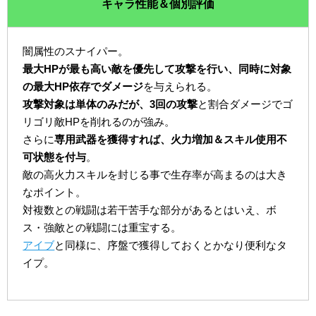
キャラ性能＆個別評価
闇属性のスナイパー。
最大HPが最も高い敵を優先して攻撃を行い、同時に対象
の最大HP依存でダメージ
を与えられる。
攻撃対象は単体のみだが、3回の攻撃
と割合ダメージでゴ
リゴリ敵HPを削れるのが強み。
さらに
専用武器を獲得すれば、火力増加＆スキル使用不
可状態を付与
。
敵の高火力スキルを封じる事で生存率が高まるのは大き
なポイント。
対複数との戦闘は若干苦手な部分があるとはいえ、ボ
ス・強敵との戦闘には重宝する。
アイブ
と同様に、序盤で獲得しておくとかなり便利なタ
イプ。