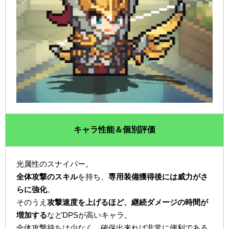
キャラ性能＆個別評価
光属性のスナイパー。
全体攻撃のスキル
を持ち、
専用装備獲得後には威力がさ
らに強化
。
そのうえ
攻撃速度を上げるほど、継続ダメージの時間が
増加する
などDPSが高いキャラ。
全体攻撃持ちは少なく、確保出来れば非常に便利である