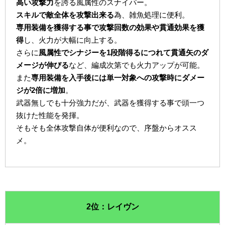
高い攻撃力
を誇る風属性のスナイパー。
スキルで敵全体を攻撃出来る
為、雑魚処理に便利。
専用装備を獲得する事で攻撃回数の効果や貫通効果を獲
得
し、火力が大幅に向上する。
さらに
風属性でシナジーを1段階得るにつれて貫通矢のダ
メージが伸びる
など、編成次第でも火力アップが可能。
また
専用装備を入手後には単一対象への攻撃時にダメー
ジが2倍に増加
。
武器無しでも十分強力だが、武器を獲得する事で頭一つ
抜けた性能を発揮。
そもそも全体攻撃自体が便利なので、序盤からオスス
メ。
2位：レイヴン