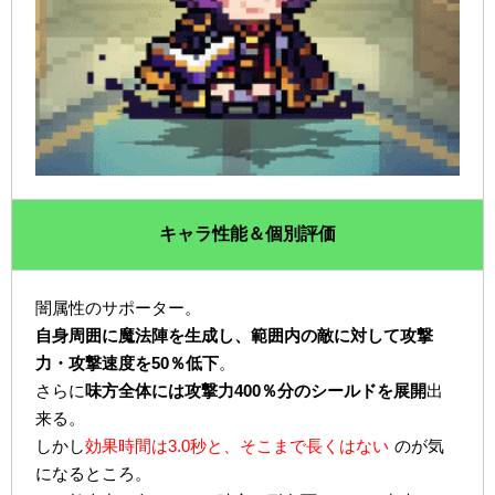
キャラ性能＆個別評価
闇属性のサポーター。
自身周囲に魔法陣を生成し、範囲内の敵に対して攻撃
力・攻撃速度を50％低下
。
さらに
味方全体には攻撃力400％分のシールドを展開
出
来る。
しかし
効果時間は3.0秒と、そこまで長くはない
のが気
になるところ。