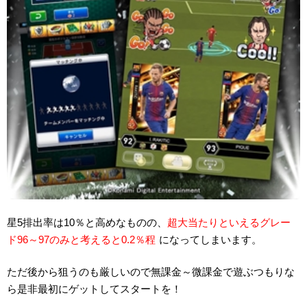
星5排出率は10％と高めなものの、
超大当たりといえるグレー
ド96～97のみと考えると0.2％程
になってしまいます。
ただ後から狙うのも厳しいので無課金～微課金で遊ぶつもりな
ら是非最初にゲットしてスタートを！