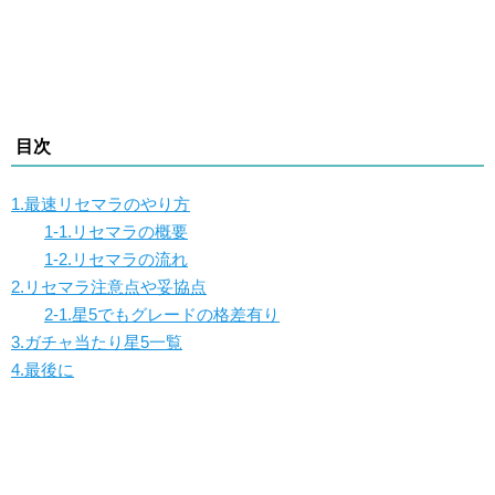
目次
1.最速リセマラのやり方
1-1.リセマラの概要
1-2.リセマラの流れ
2.リセマラ注意点や妥協点
2-1.星5でもグレードの格差有り
3.ガチャ当たり星5一覧
4.最後に