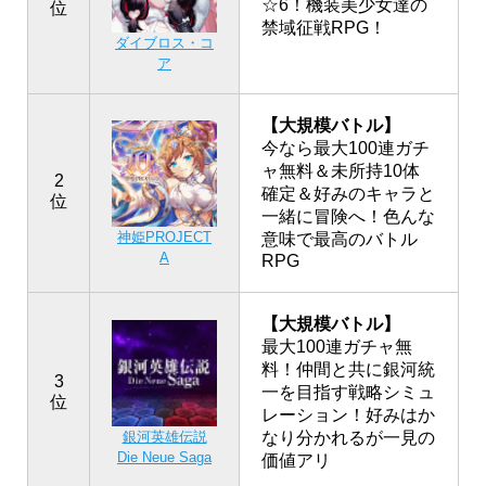
☆6！機装美少女達の
位
禁域征戦RPG！
ダイブロス・コ
ア
【大規模バトル】
今なら最大100連ガチ
ャ無料＆未所持10体
2
確定＆好みのキャラと
位
一緒に冒険へ！色んな
神姫PROJECT
意味で最高のバトル
A
RPG
【大規模バトル】
最大100連ガチャ無
料！仲間と共に銀河統
3
一を目指す戦略シミュ
位
レーション！好みはか
銀河英雄伝説
なり分かれるが一見の
Die Neue Saga
価値アリ