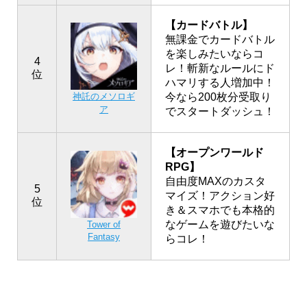
【カードバトル】
無課金でカードバトル
を楽しみたいならコ
4
レ！斬新なルールにド
位
ハマリする人増加中！
神託のメソロギ
今なら200枚分受取り
ア
でスタートダッシュ！
【オープンワールド
RPG】
自由度MAXのカスタ
5
マイズ！アクション好
位
き＆スマホでも本格的
なゲームを遊びたいな
Tower of
Fantasy
らコレ！