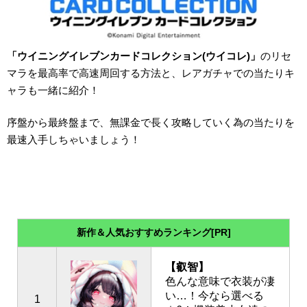
「ウイニングイレブンカードコレクション(ウイコレ)」
のリセ
マラを最高率で高速周回する方法と、レアガチャでの当たりキ
ャラも一緒に紹介！
序盤から最終盤まで、無課金で長く攻略していく為の当たりを
最速入手しちゃいましょう！
新作＆人気おすすめランキング[PR]
【叡智】
色んな意味で衣装が凄
い…！今なら選べる
1