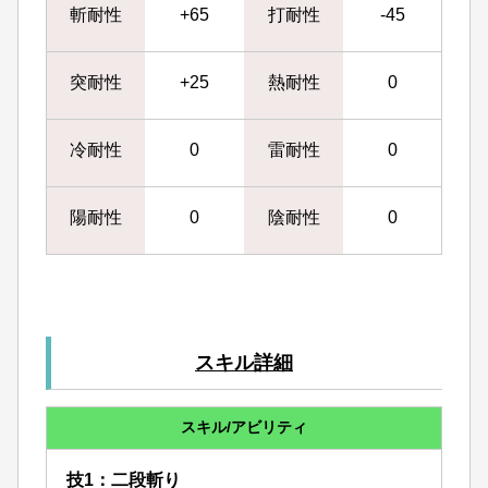
斬耐性
+65
打耐性
-45
突耐性
+25
熱耐性
0
冷耐性
0
雷耐性
0
陽耐性
0
陰耐性
0
スキル詳細
スキル/アビリティ
技1：二段斬り