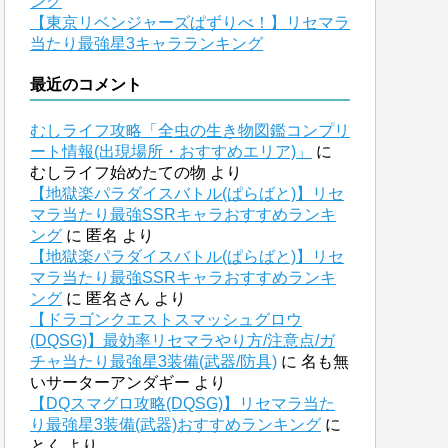
ング
【東京リベンジャーズぱずりべ！】リセマラ
当たり最強星3キャラランキング
最近のコメント
むしライフ攻略「全虫の生き物図鑑コンプリ
ート情報(出現場所・おすすめエリア)」
に
むしライフ始めたての物
より
【地獄楽パラダイスバトル(ぱらばと)】リセ
マラ当たり最強SSRキャラおすすめランキ
ング
に
匿名
より
【地獄楽パラダイスバトル(ぱらばと)】リセ
マラ当たり最強SSRキャラおすすめランキ
ング
に
匿名さん
より
【ドラゴンクエストスマッシュグロウ
(DQSG)】最効率リセマラやり方/注意点/ガ
チャ当たり最強星3装備(武器/防具)
に
名も無
いサーターアンダギー
より
【DQスマグロ攻略(DQSG)】リセマラ当た
り最強星3装備(武器)おすすめランキング
に
とく
より