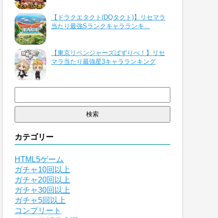
【ドラクエタクト(DQタクト)】リセマラ
当たり最強Sランクキャラランキ...
【東京リベンジャーズぱずりべ！】リセ
マラ当たり最強星3キャラランキング
検
索:
カテゴリー
HTML5ゲーム
ガチャ10回以上
ガチャ20回以上
ガチャ30回以上
ガチャ5回以上
コンプリート