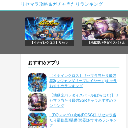
リセマラ攻略＆ガチャ当たりランキング
【イナイレクロス】リセマ
【地獄楽パラダイスバトル
おすすめアプリ
【イナイレクロス】リセマラ当たり最強
星3(レジェンダリープレイヤー＋)キャラ
おすすめランキング
【地獄楽パラダイスバトル(ぱらばと)】リ
セマラ当たり最強SSRキャラおすすめラ
ンキング
【DQスマグロ攻略(DQSG)】リセマラ当
たり最強星3装備(武器)おすすめランキン
グ