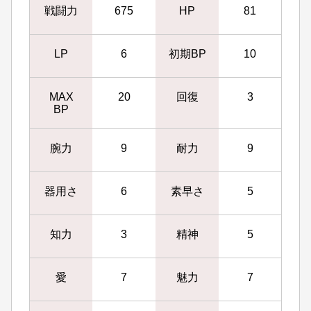
戦闘力
675
HP
81
LP
6
初期BP
10
MAX
20
回復
3
BP
腕力
9
耐力
9
器用さ
6
素早さ
5
知力
3
精神
5
愛
7
魅力
7