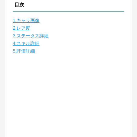
目次
1.キャラ画像
2.レア度
3.ステータス詳細
4.スキル詳細
5.評価詳細