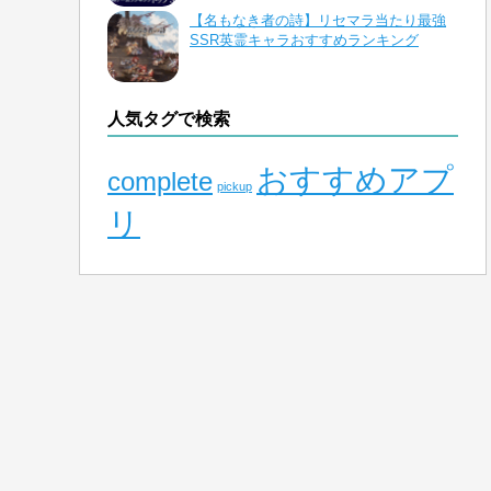
【名もなき者の詩】リセマラ当たり最強
SSR英霊キャラおすすめランキング
人気タグで検索
おすすめアプ
complete
pickup
リ