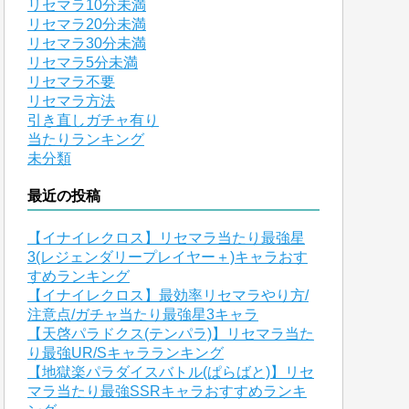
リセマラ10分未満
リセマラ20分未満
リセマラ30分未満
リセマラ5分未満
リセマラ不要
リセマラ方法
引き直しガチャ有り
当たりランキング
未分類
最近の投稿
【イナイレクロス】リセマラ当たり最強星
3(レジェンダリープレイヤー＋)キャラおす
すめランキング
【イナイレクロス】最効率リセマラやり方/
注意点/ガチャ当たり最強星3キャラ
【天啓パラドクス(テンパラ)】リセマラ当た
り最強UR/Sキャラランキング
【地獄楽パラダイスバトル(ぱらばと)】リセ
マラ当たり最強SSRキャラおすすめランキ