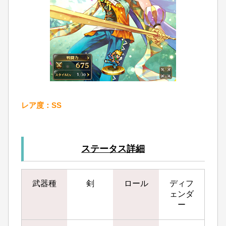
レア度：SS
ステータス詳細
武器種
剣
ロール
ディフ
ェンダ
ー