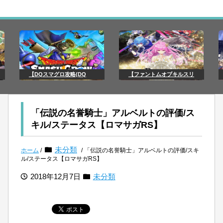
【DQスマグロ攻略(DQ
【ファントムオブキルスリ
「伝説の名誉騎士」アルベルトの評価/ス
キル/ステータス【ロマサガRS】
未分類
ホーム
/
/ 「伝説の名誉騎士」アルベルトの評価/スキ
ル/ステータス【ロマサガRS】
2018年12月7日
未分類