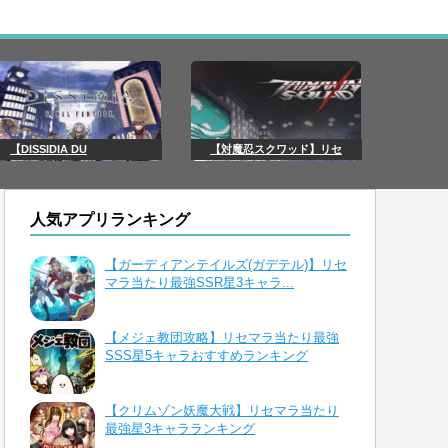
【DISSIDIA DU
【対魔忍スクワッド】リセ
人気アプリランキング
【ガーディアンテイルズ(ガデテル)】リセ
マラ当たり最強SSR星3キャラ...
【メジェ教団攻略】リセマラ当たり最強
SSS星5キャラおすすめランキング
【クリムゾン妖魔大戦】リセマラ当たり
最強星3キャラランキング