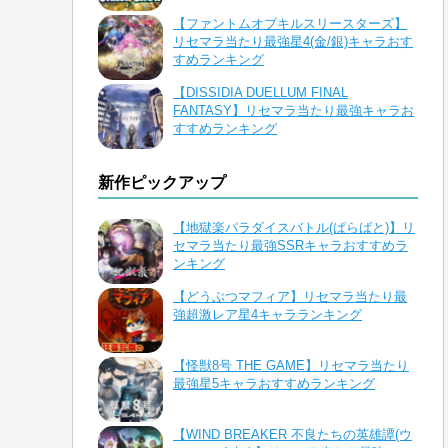
【ファントムオブキルスリースターズ】
リセマラ当たり最強星4(金/銀)キャラおす
すめランキング
【DISSIDIA DUELLUM FINAL
FANTASY】リセマラ当たり最強キャラお
すすめランキング
新作ピックアップ
【地獄楽パラダイスバトル(ぱらばと)】リ
セマラ当たり最強SSRキャラおすすめラ
ンキング
【どうぶつマフィア】リセマラ当たり最
強超激レア星4キャラランキング
【怪獣8号 THE GAME】リセマラ当たり
最強星5キャラおすすめランキング
【WIND BREAKER 不良たちの英雄譚(ウ