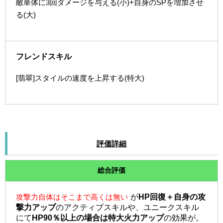
敵単体に3回ダメージを与える(小)+自身のSPを増加させ
る(大)
フレンドスキル
[翡翠]スタイルの速度を上昇する(特大)
評価詳細
総合評価
攻撃力自体はそこまで高くは無い
が
HP回復＋自身の攻
撃力アップ
のアクティブスキルや、ユニークスキル
にて
HP90％以上の場合は特大火力アップ
の効果が。