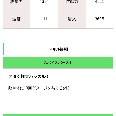
攻撃力
4394
防御力
4611
速度
111
潜入
3695
スキル詳細
スパイスバースト
アタシ様大ハッスル！！
敵単体に10回ダメージを与える(小)