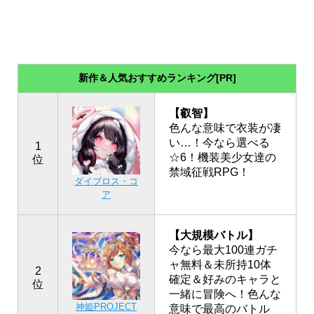
新作＆人気おすすめランキング[PR]
【叡智】
色んな意味で衣装が凄
い…！今なら選べる
1
☆6！機装美少女達の
位
禁域征戦RPG！
ダイブロス・コ
ア
【大規模バトル】
今なら最大100連ガチ
ャ無料＆未所持10体
2
確定＆好みのキャラと
位
一緒に冒険へ！色んな
神姫PROJECT
意味で最高のバトル