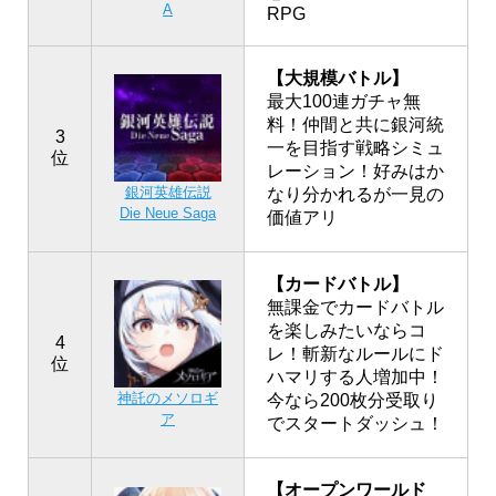
A
RPG
【大規模バトル】
最大100連ガチャ無
料！仲間と共に銀河統
3
一を目指す戦略シミュ
位
レーション！好みはか
銀河英雄伝説
なり分かれるが一見の
Die Neue Saga
価値アリ
【カードバトル】
無課金でカードバトル
を楽しみたいならコ
4
レ！斬新なルールにド
位
ハマリする人増加中！
神託のメソロギ
今なら200枚分受取り
ア
でスタートダッシュ！
【オープンワールド