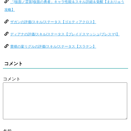
「[仮面ノ霊装]仮面の勇者」キャラ性能＆スキル詳細＆覚醒【まおりゅう
攻略】
ザガンの評価/スキル/ステータス【ゴエティアクロス】
ディアナの評価/スキル/ステータス【ブレイドスマッシュ(ブレスマ)】
豊穣の宴リグルの評価/スキル/ステータス【スラテン】
コメント
コメント