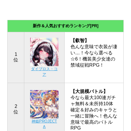
新作＆人気おすすめランキング[PR]
【叡智】
色んな意味で衣装が凄
い…！今なら選べる
1
☆6！機装美少女達の
位
禁域征戦RPG！
ダイブロス・コ
ア
【大規模バトル】
今なら最大100連ガチ
ャ無料＆未所持10体
2
確定＆好みのキャラと
位
一緒に冒険へ！色んな
神姫PROJECT
意味で最高のバトル
A
RPG