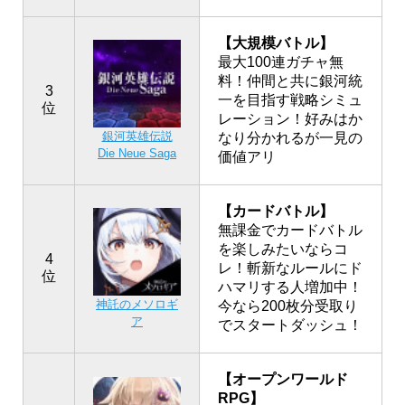
【大規模バトル】
最大100連ガチャ無
料！仲間と共に銀河統
3
一を目指す戦略シミュ
位
レーション！好みはか
銀河英雄伝説
なり分かれるが一見の
Die Neue Saga
価値アリ
【カードバトル】
無課金でカードバトル
を楽しみたいならコ
4
レ！斬新なルールにド
位
ハマリする人増加中！
神託のメソロギ
今なら200枚分受取り
ア
でスタートダッシュ！
【オープンワールド
RPG】