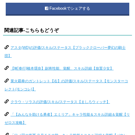
Facebookでシェアする
関連記事-こちらもどうぞ
アスタ(WD)の評価/スキル/ステータス【ブラッククローバー夢幻の騎士
団】
【[町奉行]橋本環奈】副将性能、覚醒、スキル詳細【放置少女】
業火覇拳のガントレット【右】の評価/スキル/ステータス【モンスターコ
レクト(モンコレ)】
クラウ・ソラスの評価/スキル/ステータス【ましろウィッチ】
「【みんなを助ける勇者】エミリア」キャラ性能＆スキル詳細＆覚醒【リ
ゼロス攻略】