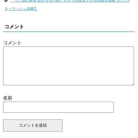
「ワノ国の将軍 光月モモの助」キャラ性能＆スキル詳細＆覚醒【バウン
ティラッシュ攻略】
コメント
コメント
名前