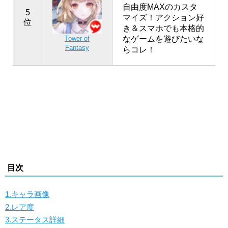
自由度MAXのカスタ
5
マイズ！アクション好
位
き＆スマホでも本格的
なゲームを遊びたいな
Tower of
Fantasy
らコレ！
目次
1.キャラ画像
2.レア度
3.ステータス詳細