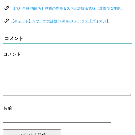
【[花札合縁]伯邑考】副将の性能＆スキル詳細＆覚醒【放置少女攻略】
【キャット】リサーナの評価/スキル/ステータス【ダイマジ】
コメント
コメント
名前