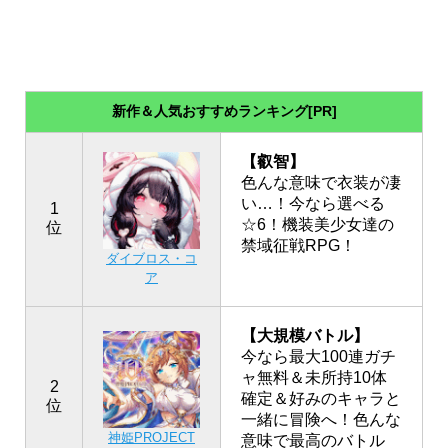
新作＆人気おすすめランキング[PR]
【叡智】
色んな意味で衣装が凄
い…！今なら選べる
1
☆6！機装美少女達の
位
禁域征戦RPG！
ダイブロス・コ
ア
【大規模バトル】
今なら最大100連ガチ
ャ無料＆未所持10体
2
確定＆好みのキャラと
位
一緒に冒険へ！色んな
神姫PROJECT
意味で最高のバトル