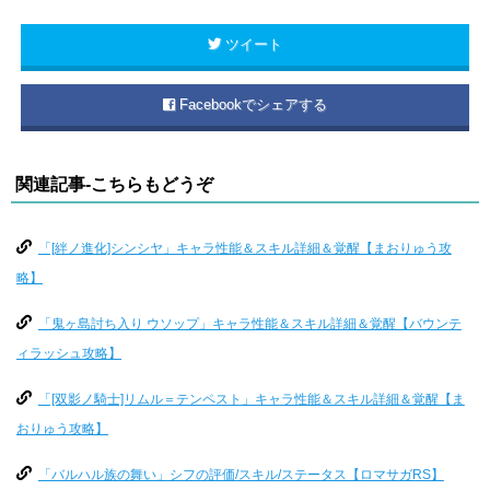
ツイート
Facebookでシェアする
関連記事-こちらもどうぞ
「[絆ノ進化]シンシヤ」キャラ性能＆スキル詳細＆覚醒【まおりゅう攻
略】
「鬼ヶ島討ち入り ウソップ」キャラ性能＆スキル詳細＆覚醒【バウンテ
ィラッシュ攻略】
「[双影ノ騎士]リムル＝テンペスト」キャラ性能＆スキル詳細＆覚醒【ま
おりゅう攻略】
「バルハル族の舞い」シフの評価/スキル/ステータス【ロマサガRS】