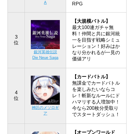
A
RPG
【大規模バトル】
最大100連ガチャ無
料！仲間と共に銀河統
3
一を目指す戦略シミュ
位
レーション！好みはか
銀河英雄伝説
なり分かれるが一見の
Die Neue Saga
価値アリ
【カードバトル】
無課金でカードバトル
を楽しみたいならコ
4
レ！斬新なルールにド
位
ハマリする人増加中！
神託のメソロギ
今なら200枚分受取り
ア
でスタートダッシュ！
【オープンワールド