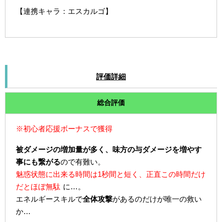
【連携キャラ：エスカルゴ】
評価詳細
総合評価
※初心者応援ボーナスで獲得
被ダメージの増加量が多く、味方の与ダメージを増やす
事にも繋がる
ので有難い。
魅惑状態に出来る時間は1秒間と短く、正直この時間だけ
だとほぼ無駄
に…。
エネルギースキルで
全体攻撃
があるのだけが唯一の救い
か…