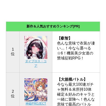
新作＆人気おすすめランキング[PR]
【叡智】
色んな意味で衣装が凄
い…！今なら選べる
1
☆6！機装美少女達の
位
禁域征戦RPG！
ダイブロス・コ
ア
【大規模バトル】
今なら最大100連ガチ
ャ無料＆未所持10体
2
確定＆好みのキャラと
位
一緒に冒険へ！色んな
神姫PROJECT
意味で最高のバトル