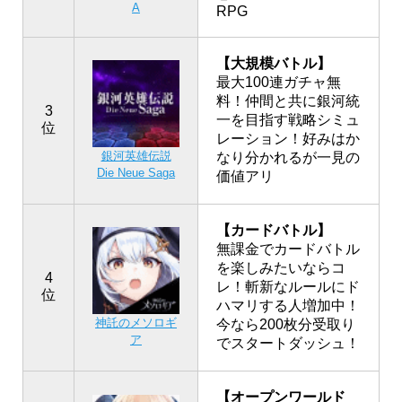
A
RPG
【大規模バトル】
最大100連ガチャ無
料！仲間と共に銀河統
3
一を目指す戦略シミュ
位
レーション！好みはか
銀河英雄伝説
なり分かれるが一見の
Die Neue Saga
価値アリ
【カードバトル】
無課金でカードバトル
を楽しみたいならコ
4
レ！斬新なルールにド
位
ハマリする人増加中！
神託のメソロギ
今なら200枚分受取り
ア
でスタートダッシュ！
【オープンワールド