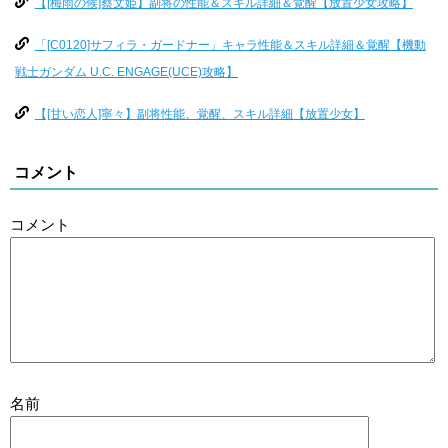
【[梅雨の候]蔡文姫】副将の性能＆スキル詳細＆覚醒【放置少女攻略】
「[C0120]サフィラ・ガードナー」キャラ性能＆スキル詳細＆覚醒【機動
戦士ガンダム U.C. ENGAGE(UCE)攻略】
【[甘い恋人]寧々】副将性能、覚醒、スキル詳細【放置少女】
コメント
コメント
名前