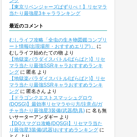
ング
【東京リベンジャーズぱずりべ！】リセマラ
当たり最強星3キャラランキング
最近のコメント
むしライフ攻略「全虫の生き物図鑑コンプリ
ート情報(出現場所・おすすめエリア)」
に
むしライフ始めたての物
より
【地獄楽パラダイスバトル(ぱらばと)】リセ
マラ当たり最強SSRキャラおすすめランキ
ング
に
匿名
より
【地獄楽パラダイスバトル(ぱらばと)】リセ
マラ当たり最強SSRキャラおすすめランキ
ング
に
匿名さん
より
【ドラゴンクエストスマッシュグロウ
(DQSG)】最効率リセマラやり方/注意点/ガ
チャ当たり最強星3装備(武器/防具)
に
名も無
いサーターアンダギー
より
【DQスマグロ攻略(DQSG)】リセマラ当た
り最強星3装備(武器)おすすめランキング
に
とく
より