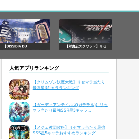
【DISSIDIA DU
【対魔忍スクワッド】リセ
人気アプリランキング
【クリムゾン妖魔大戦】リセマラ当たり
最強星3キャラランキング
【ガーディアンテイルズ(ガデテル)】リセ
マラ当たり最強SSR星3キャラ...
【メジェ教団攻略】リセマラ当たり最強
SSS星5キャラおすすめランキング