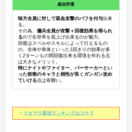
総合評価
味方全員に対して吸血攻撃のバフを付与
出来
る。
その為、
傭兵全員が攻撃＋回復効果を得られ
る
ので生存率を底上げ出来るのが魅力。
回復はスペルやスキルによって行えるもの
の、全体や単体といった1回きりの効果が多
く2ターンもの間回復出来る環境を作れる点
は大きなメリット。
特にナイトやファイター、バーサーカーとい
った前衛のキャラと相性が良くガンガン攻め
ていける
点は有難い。
・
リセマラ最強ランキングはコチラ