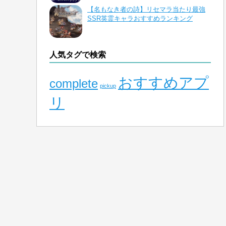
【名もなき者の詩】リセマラ当たり最強
SSR英霊キャラおすすめランキング
人気タグで検索
おすすめアプ
complete
pickup
リ