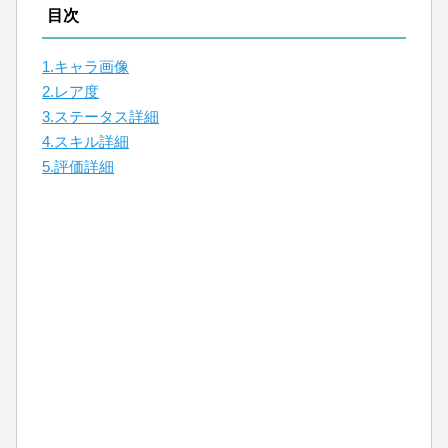
目次
1.キャラ画像
2.レア度
3.ステータス詳細
4.スキル詳細
5.評価詳細