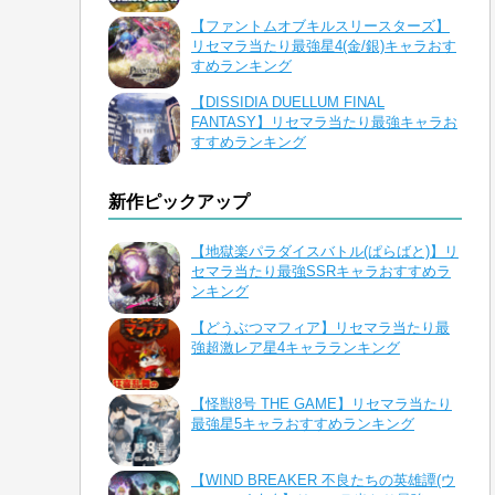
【ファントムオブキルスリースターズ】
リセマラ当たり最強星4(金/銀)キャラおす
すめランキング
【DISSIDIA DUELLUM FINAL
FANTASY】リセマラ当たり最強キャラお
すすめランキング
新作ピックアップ
【地獄楽パラダイスバトル(ぱらばと)】リ
セマラ当たり最強SSRキャラおすすめラ
ンキング
【どうぶつマフィア】リセマラ当たり最
強超激レア星4キャラランキング
【怪獣8号 THE GAME】リセマラ当たり
最強星5キャラおすすめランキング
【WIND BREAKER 不良たちの英雄譚(ウ