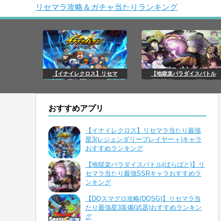
リセマラ攻略＆ガチャ当たりランキング
【イナイレクロス】リセマ
【地獄楽パラダイスバトル
おすすめアプリ
【イナイレクロス】リセマラ当たり最強
星3(レジェンダリープレイヤー＋)キャラ
おすすめランキング
【地獄楽パラダイスバトル(ぱらばと)】リ
セマラ当たり最強SSRキャラおすすめラ
ンキング
【DQスマグロ攻略(DQSG)】リセマラ当
たり最強星3装備(武器)おすすめランキン
グ