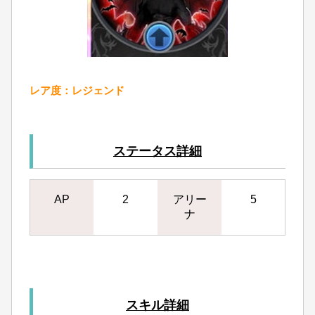
レア度：レジェンド
ステータス詳細
AP
2
アリー
5
ナ
スキル詳細