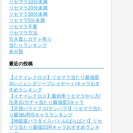
リセマラ10分未満
リセマラ20分未満
リセマラ30分未満
リセマラ5分未満
リセマラ不要
リセマラ方法
引き直しガチャ有り
当たりランキング
未分類
最近の投稿
【イナイレクロス】リセマラ当たり最強星
3(レジェンダリープレイヤー＋)キャラおす
すめランキング
【イナイレクロス】最効率リセマラやり方/
注意点/ガチャ当たり最強星3キャラ
【天啓パラドクス(テンパラ)】リセマラ当た
り最強UR/Sキャラランキング
【地獄楽パラダイスバトル(ぱらばと)】リセ
マラ当たり最強SSRキャラおすすめランキ