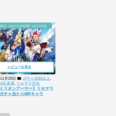
回以上
,
リセマラ10分未満
,
リセマラ方法
レビューを見る
年11月29日
ガチャ20回以上
,
10分未満
,
リセマラ方法
ミリオンアーサー】リセマラ
ガチャ当たりMRキャラ