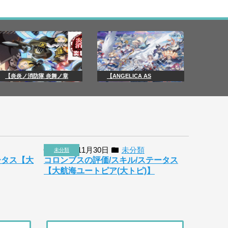
【炎炎ノ消防隊 炎舞ノ章
【ANGELICA AS
2018年11月30日
未分類
未分類
ータス【大
コロンブスの評価/スキル/ステータス
【大航海ユートピア(大トピ)】