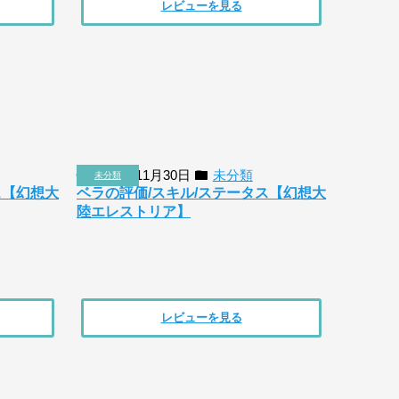
レビューを見る
2018年11月30日
未分類
未分類
ス【幻想大
ベラの評価/スキル/ステータス【幻想大
陸エレストリア】
レビューを見る