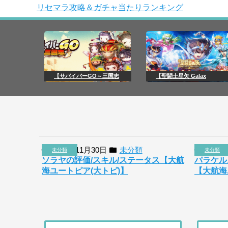
リセマラ攻略＆ガチャ当たりランキング
【サバイバーGO～三国志
【聖闘士星矢 Galax
2018年11月30日
未分類
2018
未分類
未分類
ソラヤの評価/スキル/ステータス【大航
パラケル
海ユートピア(大トピ)】
【大航海