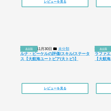
レビューを見る
2018年11月30日
未分類
2018
未分類
未分類
ルナ・ピーケルの評価/スキル/ステータ
ラファエ
ス【大航海ユートピア(大トピ)】
【大航海
レビューを見る