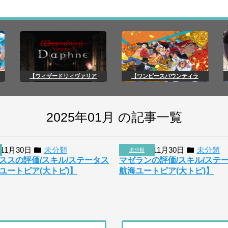
【ウィザードリィヴァリア
【ワンピースバウンティラ
2025年01月 の記事一覧
年11月30日
未分類
2018年11月30日
未分類
未分類
ススの評価/スキル/ステータス
マゼランの評価/スキル/ステ
ユートピア(大トピ)】
航海ユートピア(大トピ)】