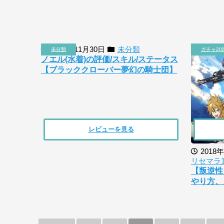
2018年11月30日
未分類
未分類
ガチャ20
ノエル(水着)の評価/スキル/ステータス
【ブラッククローバー夢幻の騎士団】
レビューを見る
2018
リセマラ
【叛逆性
やり方、