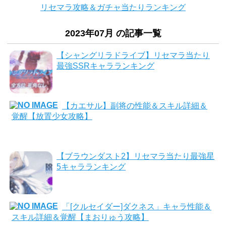
リセマラ攻略＆ガチャ当たりランキング
2023年07月 の記事一覧
【シャングリラドライブ】リセマラ当たり
最強SSRキャラランキング
【カエサル】副将の性能＆スキル詳細＆
覚醒【放置少女攻略】
【ブラウンダスト2】リセマラ当たり最強星
5キャラランキング
「[クルセイダー]ダクネス」キャラ性能＆
スキル詳細＆覚醒【まおりゅう攻略】