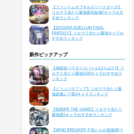
【ファントムオブキルスリースターズ】
リセマラ当たり最強星4(金/銀)キャラおす
すめランキング
【DISSIDIA DUELLUM FINAL
FANTASY】リセマラ当たり最強キャラお
すすめランキング
新作ピックアップ
【地獄楽パラダイスバトル(ぱらばと)】リ
セマラ当たり最強SSRキャラおすすめラ
ンキング
【どうぶつマフィア】リセマラ当たり最
強超激レア星4キャラランキング
【怪獣8号 THE GAME】リセマラ当たり
最強星5キャラおすすめランキング
【WIND BREAKER 不良たちの英雄譚(ウ