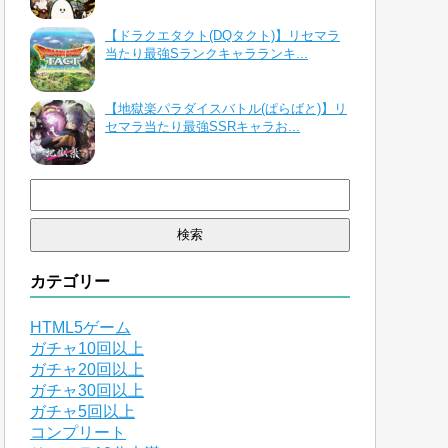
【ドラクエタクト(DQタクト)】リセマラ
当たり最強Sランクキャラランキ...
【地獄楽パラダイスバトル(ぱらばと)】リ
セマラ当たり最強SSRキャラお...
検
索:
カテゴリー
HTML5ゲーム
ガチャ10回以上
ガチャ20回以上
ガチャ30回以上
ガチャ5回以上
コンプリート