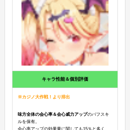
キャラ性能＆個別評価
※カジノ大作戦！より排出
味方全体の会心率＆会心威力アップ
のバフスキ
ルを保有。
会心率アップの効果量に関しても15％と多く、