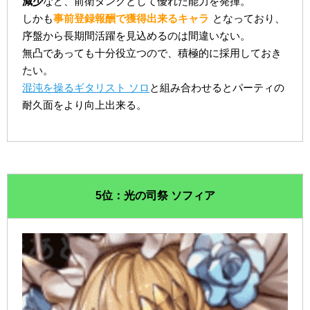
減少
など、前衛タンクとして優れた能力を発揮。
しかも
事前登録報酬で獲得出来るキャラ
となっており、
序盤から長期間活躍を見込めるのは間違いない。
無凸であっても十分役立つので、積極的に採用しておき
たい。
混沌を操るギタリスト ソロ
と組み合わせるとパーティの
耐久面をより向上出来る。
5位：光の司祭 ソフィア