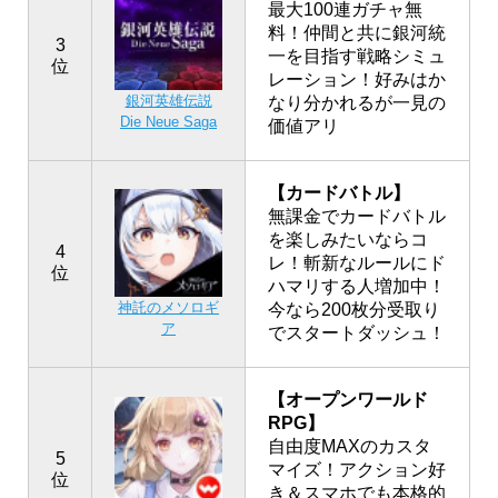
最大100連ガチャ無
料！仲間と共に銀河統
3
一を目指す戦略シミュ
位
レーション！好みはか
銀河英雄伝説
なり分かれるが一見の
Die Neue Saga
価値アリ
【カードバトル】
無課金でカードバトル
を楽しみたいならコ
4
レ！斬新なルールにド
位
ハマリする人増加中！
神託のメソロギ
今なら200枚分受取り
ア
でスタートダッシュ！
【オープンワールド
RPG】
自由度MAXのカスタ
5
マイズ！アクション好
位
き＆スマホでも本格的