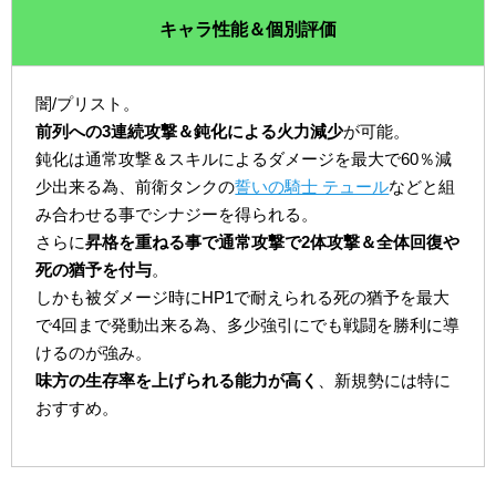
キャラ性能＆個別評価
闇/プリスト。
前列への3連続攻撃＆鈍化による火力減少
が可能。
鈍化は通常攻撃＆スキルによるダメージを最大で60％減
少出来る為、前衛タンクの
誓いの騎士 テュール
などと組
み合わせる事でシナジーを得られる。
さらに
昇格を重ねる事で通常攻撃で2体攻撃＆全体回復や
死の猶予を付与
。
しかも被ダメージ時にHP1で耐えられる死の猶予を最大
で4回まで発動出来る為、多少強引にでも戦闘を勝利に導
けるのが強み。
味方の生存率を上げられる能力が高く
、新規勢には特に
おすすめ。