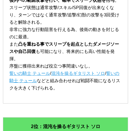
後列への範囲攻撃を行い、確率でスリープ状態を付与
。
スリープ状態は通常攻撃/スキル/SP回復が出来なくな
り、ターンではなく通常攻撃/追撃/幻獣の攻撃を3回受け
ると解除される。
非常に強力な行動阻害を行える為、後衛の動きを封じる
のに最適。
また
凸を重ねる事でスリープを起点としたダメージソー
スや自己回復
も可能になり、将来的にも高い性能を発
揮。
序盤に獲得出来れば役立つ事間違いなし。
誓いの騎士 テュール
/
混沌を操るギタリスト ソロ
/
誓いの
騎士 テュール
などと組み合わせれば戦闘不能になるリス
クを大きく下げられる。
2位：混沌を操るギタリスト ソロ