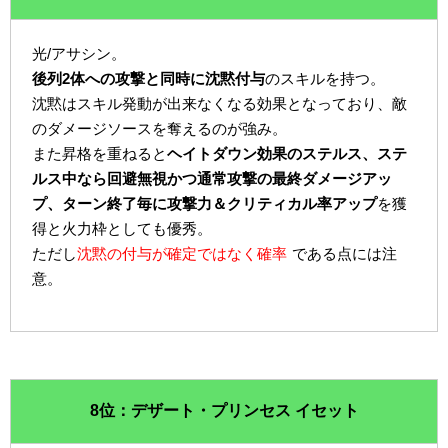
光/アサシン。
後列2体への攻撃と同時に沈黙付与
のスキルを持つ。
沈黙はスキル発動が出来なくなる効果となっており、敵
のダメージソースを奪えるのが強み。
また昇格を重ねると
ヘイトダウン効果のステルス、ステ
ルス中なら回避無視かつ通常攻撃の最終ダメージアッ
プ、ターン終了毎に攻撃力＆クリティカル率アップ
を獲
得と火力枠としても優秀。
ただし
沈黙の付与が確定ではなく確率
である点には注
意。
8位：デザート・プリンセス イセット