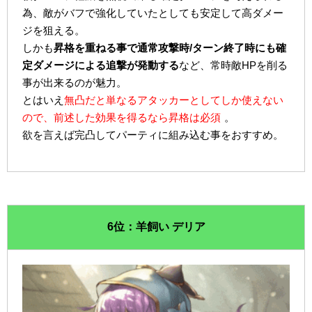
為、敵がバフで強化していたとしても安定して高ダメー
ジを狙える。
しかも
昇格を重ねる事で通常攻撃時/ターン終了時にも確
定ダメージによる追撃が発動する
など、常時敵HPを削る
事が出来るのが魅力。
とはいえ
無凸だと単なるアタッカーとしてしか使えない
ので、前述した効果を得るなら昇格は必須
。
欲を言えば完凸してパーティに組み込む事をおすすめ。
6位：羊飼い デリア