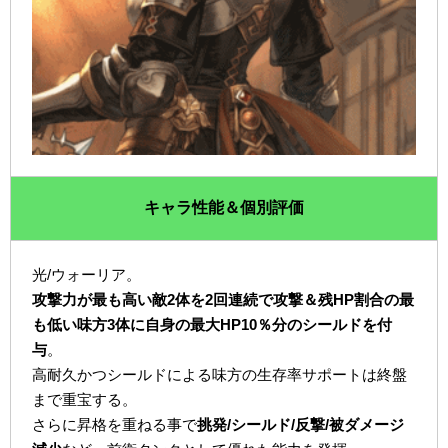
キャラ性能＆個別評価
光/ウォーリア。
攻撃力が最も高い敵2体を2回連続で攻撃＆残HP割合の最
も低い味方3体に自身の最大HP10％分のシールドを付
与
。
高耐久かつシールドによる味方の生存率サポートは終盤
まで重宝する。
さらに昇格を重ねる事で
挑発/シールド/反撃/被ダメージ