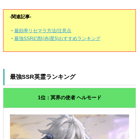
-関連記事-
・
最効率リセマラ方法/注意点
・
最強SSR幻獣(赤/星5)おすすめランキング
最強SSR英霊ランキング
1位：冥界の使者 ヘルモード