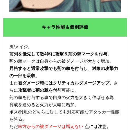
キャラ性能＆個別評価
風/メイジ。
前列を優先して敵4体に攻撃＆荊の棘マークを付与
。
荊の棘マークは自身からの被ダメージが大きく増加。
昇格すると通常攻撃でも荊の棘を付与
し、
対象の攻撃力
の一部を吸収
。
また
被ダメージ時にはクリティカルダメージアップ
、さ
らに
攻撃者に荊の棘を付与
可能に。
荊の棘を付与する事で自身の火力を大きく伸ばせる為、
育成を進めると火力が大幅に増加。
ボス/雑魚のどちらに対しても対応可能なアタッカー性能
を誇る。
ただ
味方からの被ダメージは増えない
点には注意。