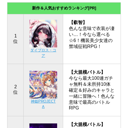
新作＆人気おすすめランキング[PR]
【叡智】
色んな意味で衣装が凄
い…！今なら選べる
1
☆6！機装美少女達の
位
禁域征戦RPG！
ダイブロス・コ
ア
【大規模バトル】
今なら最大100連ガチ
ャ無料＆未所持10体
2
確定＆好みのキャラと
位
一緒に冒険へ！色んな
神姫PROJECT
意味で最高のバトル
A
RPG
【大規模バトル】