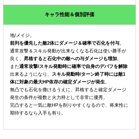
キャラ性能＆個別評価
地/メイジ。
前列を優先した敵2体にダメージ＆確率で石化を付与
。
通常攻撃＆スキル発動が出来なくなる石化は使い勝手が
良く、
昇格すると石化中の敵への与ダメージも増加
。
また
通常攻撃/スキル発動時に確率で自身のデバフを解除
出来るようになり、
スキル発動時/ターン終了時には敵1
体に対象の最大HP依存の確定ダメージが発生
。
無凸でも石化を撒けるうえに、昇格すると確定ダメージ
発生の条件が複数と火力枠として非常に優秀。
完凸すると一気に敵HPを削りやすくなるので、将来性に
期待するなら入手も有り。