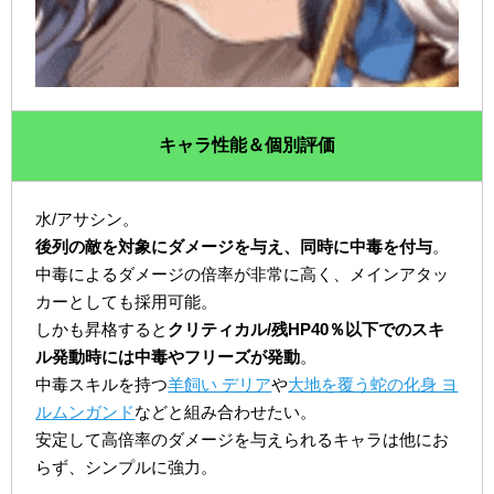
キャラ性能＆個別評価
水/アサシン。
後列の敵を対象にダメージを与え、同時に中毒を付与
。
中毒によるダメージの倍率が非常に高く、メインアタッ
カーとしても採用可能。
しかも昇格すると
クリティカル/残HP40％以下でのスキ
ル発動時には中毒やフリーズが発動
。
中毒スキルを持つ
羊飼い デリア
や
大地を覆う蛇の化身 ヨ
ルムンガンド
などと組み合わせたい。
安定して高倍率のダメージを与えられるキャラは他にお
らず、シンプルに強力。