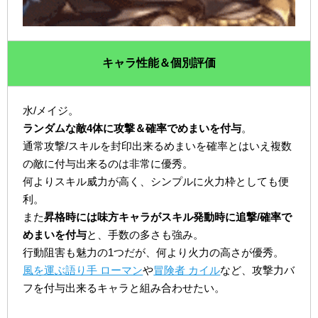
キャラ性能＆個別評価
水/メイジ。
ランダムな敵4体に攻撃＆確率でめまいを付与
。
通常攻撃/スキルを封印出来るめまいを確率とはいえ複数
の敵に付与出来るのは非常に優秀。
何よりスキル威力が高く、シンプルに火力枠としても便
利。
また
昇格時には味方キャラがスキル発動時に追撃/確率で
めまいを付与
と、手数の多さも強み。
行動阻害も魅力の1つだが、何より火力の高さが優秀。
風を運ぶ語り手 ローマン
や
冒険者 カイル
など、攻撃力バ
フを付与出来るキャラと組み合わせたい。