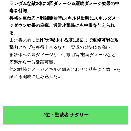
ランダムな敵2体に2回ダメージ＆継続ダメージ効果の中
毒を付与
。
昇格を重ねると戦闘開始時/スキル発動時にスキルダメー
ジダウン効果の麻痺、通常攻撃時にも中毒を与えられ
る
。
また将来的には
HPが減少する度に6回まで重複可能な攻
撃力アップ
を獲得出来るなど、育成の期待値も高い。
複数体への高ダメージかつ行動阻害/継続ダメージなど、
序盤から十分活躍可能。
他の継続ダメージスキルと組み合わせて効率よく敵HPを
削れる編成に組み込みたい。
7位：聖裁者 ナタリー