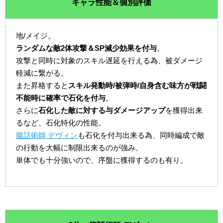
キャラ性能＆個別評価
地/メイジ。
ランダムな敵2体攻撃＆SP減少効果を付与
。
攻撃と同時に対象のスキル遅延を行える為、被ダメージ
軽減に繋がる。
また昇格すると
スキル発動時/被弾時/自身含む味方が戦闘
不能時に確率で石化を付与
。
さらに
石化した敵に対する与ダメージアップ
を獲得出来
るなど、石化特化の性能。
腹話術師 デヴィン
も石化を付与出来る為、同時編成で敵
の行動を大幅に制限出来るのが強み。
単体でも十分強いので、序盤に獲得するのも有り。