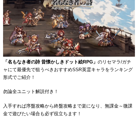
「名もなき者の詩 昔懐かしきドット絵RPG」
のリセマラ/ガチ
ャにて最優先で狙うべきおすすめSSR英霊キャラをランキング
形式でご紹介！
勿論全ユニット解説付き！
入手すれば序盤攻略から終盤攻略まで楽になり、無課金～微課
金で遊びたい場合も必ず役立ちます！