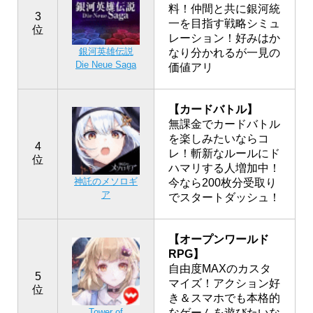
料！仲間と共に銀河統
3
一を目指す戦略シミュ
位
レーション！好みはか
銀河英雄伝説
なり分かれるが一見の
Die Neue Saga
価値アリ
【カードバトル】
無課金でカードバトル
を楽しみたいならコ
4
レ！斬新なルールにド
位
ハマリする人増加中！
神託のメソロギ
今なら200枚分受取り
ア
でスタートダッシュ！
【オープンワールド
RPG】
自由度MAXのカスタ
5
マイズ！アクション好
位
き＆スマホでも本格的
なゲームを遊びたいな
Tower of