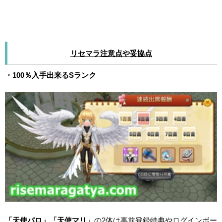
リセマラ注意点や妥協点
・100％入手出来るSランク
「天使パロ」「天使マリ」
の2体は事前登録特典やログインボー