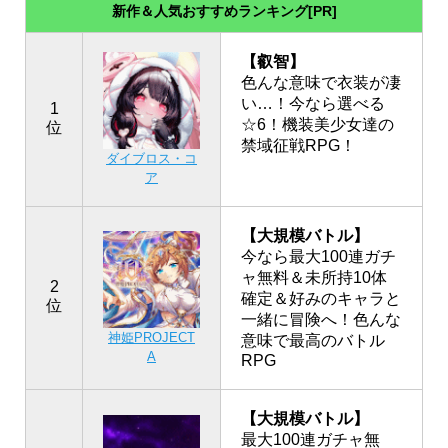
新作＆人気おすすめランキング[PR]
【叡智】
色んな意味で衣装が凄
い…！今なら選べる
1
☆6！機装美少女達の
位
禁域征戦RPG！
ダイブロス・コ
ア
【大規模バトル】
今なら最大100連ガチ
ャ無料＆未所持10体
2
確定＆好みのキャラと
位
一緒に冒険へ！色んな
神姫PROJECT
意味で最高のバトル
A
RPG
【大規模バトル】
最大100連ガチャ無