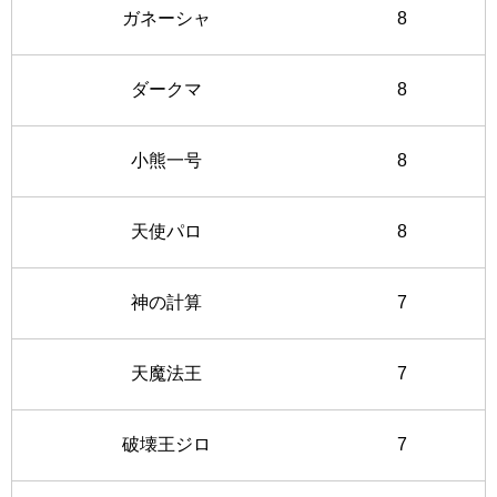
ガネーシャ
8
ダークマ
8
小熊一号
8
天使パロ
8
神の計算
7
天魔法王
7
破壊王ジロ
7