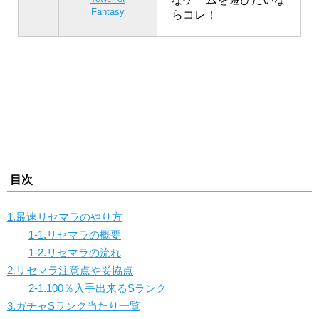
Fantasy
らコレ！
目次
1.最速リセマラのやり方
1-1.リセマラの概要
1-2.リセマラの流れ
2.リセマラ注意点や妥協点
2-1.100％入手出来るSランク
3.ガチャSランク当たり一覧