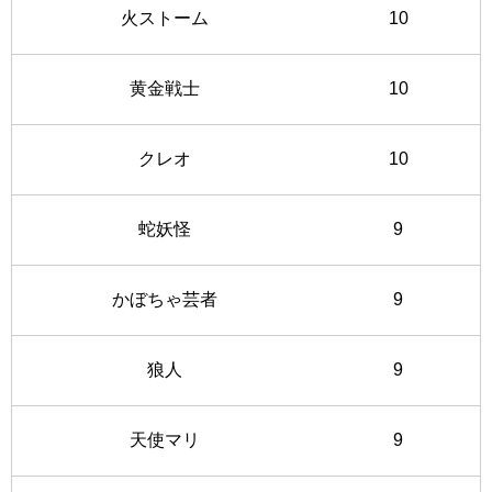
火ストーム
10
黄金戦士
10
クレオ
10
蛇妖怪
9
かぼちゃ芸者
9
狼人
9
天使マリ
9