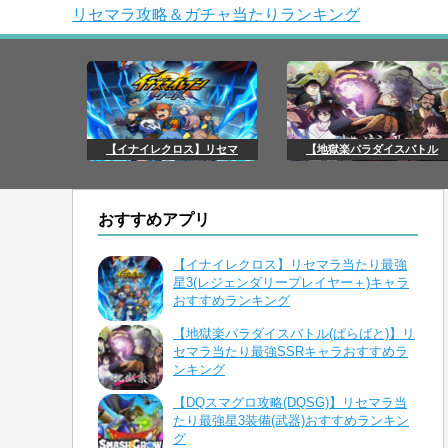
リセマラ攻略＆ガチャ当たりランキング
【イナイレクロス】リセマ
【地獄楽パラダイスバトル
おすすめアプリ
【イナイレクロス】リセマラ当たり最強
星3(レジェンダリープレイヤー＋)キャラ
おすすめランキング
【地獄楽パラダイスバトル(ぱらばと)】リ
セマラ当たり最強SSRキャラおすすめラ
ンキング
【DQスマグロ攻略(DQSG)】リセマラ当
たり最強星3装備(武器)おすすめランキン
グ