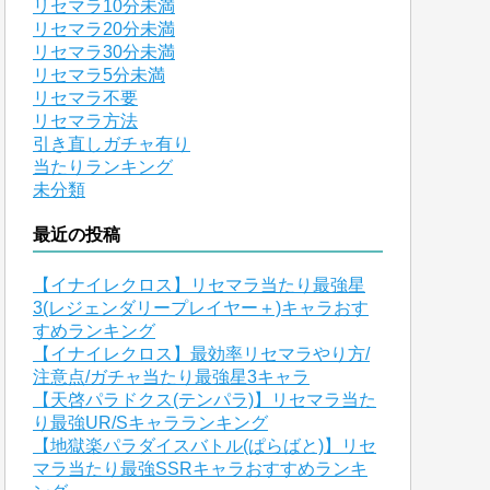
リセマラ10分未満
リセマラ20分未満
リセマラ30分未満
リセマラ5分未満
リセマラ不要
リセマラ方法
引き直しガチャ有り
当たりランキング
未分類
最近の投稿
【イナイレクロス】リセマラ当たり最強星
3(レジェンダリープレイヤー＋)キャラおす
すめランキング
【イナイレクロス】最効率リセマラやり方/
注意点/ガチャ当たり最強星3キャラ
【天啓パラドクス(テンパラ)】リセマラ当た
り最強UR/Sキャラランキング
【地獄楽パラダイスバトル(ぱらばと)】リセ
マラ当たり最強SSRキャラおすすめランキ