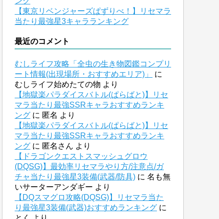
ング
【東京リベンジャーズぱずりべ！】リセマラ
当たり最強星3キャラランキング
最近のコメント
むしライフ攻略「全虫の生き物図鑑コンプリ
ート情報(出現場所・おすすめエリア)」
に
むしライフ始めたての物
より
【地獄楽パラダイスバトル(ぱらばと)】リセ
マラ当たり最強SSRキャラおすすめランキ
ング
に
匿名
より
【地獄楽パラダイスバトル(ぱらばと)】リセ
マラ当たり最強SSRキャラおすすめランキ
ング
に
匿名さん
より
【ドラゴンクエストスマッシュグロウ
(DQSG)】最効率リセマラやり方/注意点/ガ
チャ当たり最強星3装備(武器/防具)
に
名も無
いサーターアンダギー
より
【DQスマグロ攻略(DQSG)】リセマラ当た
り最強星3装備(武器)おすすめランキング
に
とく
より