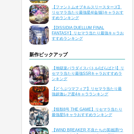
【ファントムオブキルスリースターズ】
リセマラ当たり最強星4(金/銀)キャラおす
すめランキング
【DISSIDIA DUELLUM FINAL
FANTASY】リセマラ当たり最強キャラお
すすめランキング
新作ピックアップ
【地獄楽パラダイスバトル(ぱらばと)】リ
セマラ当たり最強SSRキャラおすすめラ
ンキング
【どうぶつマフィア】リセマラ当たり最
強超激レア星4キャラランキング
【怪獣8号 THE GAME】リセマラ当たり
最強星5キャラおすすめランキング
【WIND BREAKER 不良たちの英雄譚(ウ