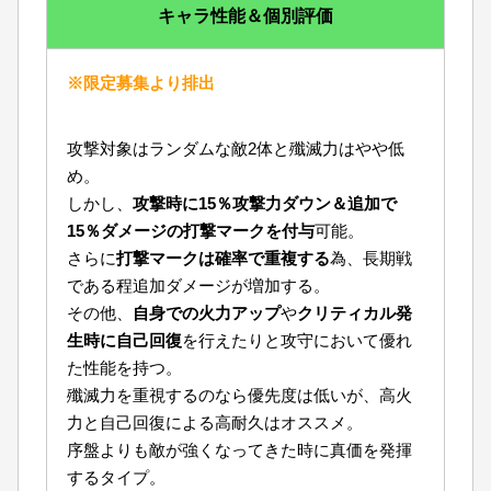
キャラ性能＆個別評価
※限定募集より排出
攻撃対象はランダムな敵2体と殲滅力はやや低
め。
しかし、
攻撃時に15％攻撃力ダウン＆追加で
15％ダメージの打撃マークを付与
可能。
さらに
打撃マークは確率で重複する
為、長期戦
である程追加ダメージが増加する。
その他、
自身での火力アップ
や
クリティカル発
生時に自己回復
を行えたりと攻守において優れ
た性能を持つ。
殲滅力を重視するのなら優先度は低いが、高火
力と自己回復による高耐久はオススメ。
序盤よりも敵が強くなってきた時に真価を発揮
するタイプ。