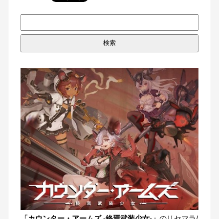
検
索:
「カウンター・アームズ -終焉武装少女-」
のリセマラ/