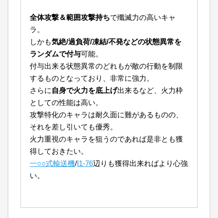
全体攻撃＆範囲攻撃持ち
で殲滅力の高いキャ
ラ。
しかも
気絶/過負荷/凍結/不発などの状態異常を
ランダムで付与
可能。
付与出来る状態異常のどれもが敵の行動を制限
するものとなっており、非常に強力。
さらに
自身で火力を底上げ
出来るなど、火力枠
としての性能は高い。
攻撃特化のキャラは耐久面に難があるものの、
それを差し引いても優秀。
火力重視のキャラを狙うのであれば是非とも獲
得しておきたい。
一○○式輸送機
/
I1-76
辺りも獲得出来ればより心強
い。