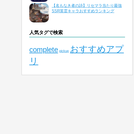
【名もなき者の詩】リセマラ当たり最強
SSR英霊キャラおすすめランキング
人気タグで検索
おすすめアプ
complete
pickup
リ