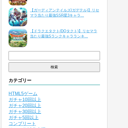
【ガーディアンテイルズ(ガデテル)】リセ
マラ当たり最強SSR星3キャラ...
【ドラクエタクト(DQタクト)】リセマラ
当たり最強Sランクキャラランキ...
検
索:
カテゴリー
HTML5ゲーム
ガチャ10回以上
ガチャ20回以上
ガチャ30回以上
ガチャ5回以上
コンプリート