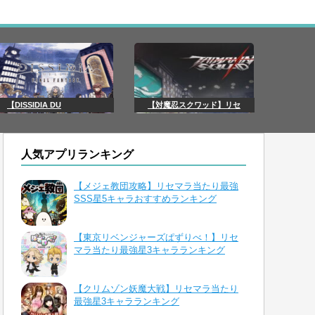
【DISSIDIA DU
【対魔忍スクワッド】リセ
人気アプリランキング
【メジェ教団攻略】リセマラ当たり最強
SSS星5キャラおすすめランキング
【東京リベンジャーズぱずりべ！】リセ
マラ当たり最強星3キャラランキング
【クリムゾン妖魔大戦】リセマラ当たり
最強星3キャラランキング