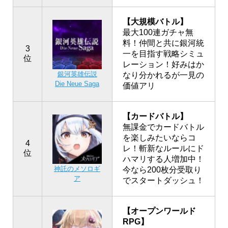
【大規模バトル】
最大100連ガチャ無
料！仲間と共に銀河統
3
一を目指す戦略シミュ
位
レーション！好みはか
銀河英雄伝説
なり分かれるが一見の
Die Neue Saga
価値アリ
【カードバトル】
無課金でカードバトル
を楽しみたいならコ
4
レ！斬新なルールにド
位
ハマリする人増加中！
神託のメソロギ
今なら200枚分受取り
ア
でスタートダッシュ！
【オープンワールド
RPG】