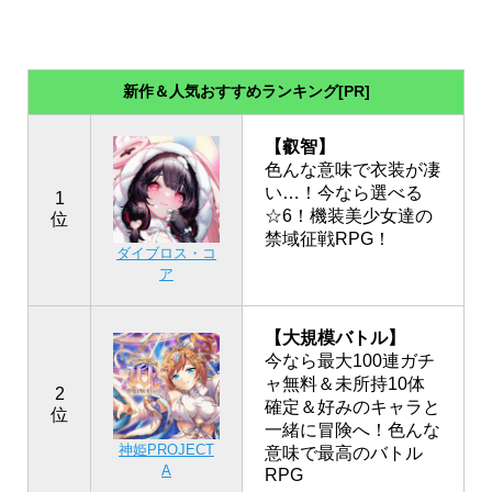
新作＆人気おすすめランキング[PR]
【叡智】
色んな意味で衣装が凄
い…！今なら選べる
1
☆6！機装美少女達の
位
禁域征戦RPG！
ダイブロス・コ
ア
【大規模バトル】
今なら最大100連ガチ
ャ無料＆未所持10体
2
確定＆好みのキャラと
位
一緒に冒険へ！色んな
神姫PROJECT
意味で最高のバトル
A
RPG