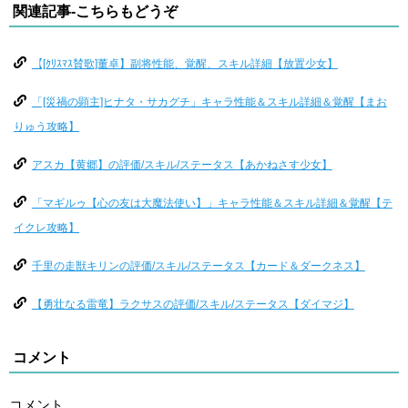
関連記事-こちらもどうぞ
【[ｸﾘｽﾏｽ賛歌]董卓】副将性能、覚醒、スキル詳細【放置少女】
「[災禍の顕主]ヒナタ・サカグチ」キャラ性能＆スキル詳細＆覚醒【まお
りゅう攻略】
アスカ【黄郷】の評価/スキル/ステータス【あかねさす少女】
「マギルゥ【心の友は大魔法使い】」キャラ性能＆スキル詳細＆覚醒【テ
イクレ攻略】
千里の走獣キリンの評価/スキル/ステータス【カード＆ダークネス】
【勇壮なる雷竜】ラクサスの評価/スキル/ステータス【ダイマジ】
コメント
コメント