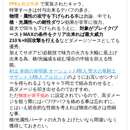
FF6とのコラボ
で実装されたキャラ。
特筆すべきは付与出来るデバフの多さ。
物理・属性の攻守を下げられる
事は勿論、中でも
槍・光属性への耐性ダウン
効果が非常に強力。
最大で50％も下げられるうえに、
対象がブレイク/ブ
ーストMAXの条件をクリア出来れば最大威力
210％×8回攻撃を行える
などダメージソースとしても
優秀。
加えてサポアビ/必殺技で味方の火力を大幅に底上げ
出来る為、槍/光編成を組む場合の中核を担える性
能。
剣士 本能の発明家 オーシュット
/
商人 聖火の竜騎士
サザントス
/
商人 アルロンド
のようにお互いがシナジ
ーを得られるようなキャラ同士で組み合わせると、
高ダメージを叩き出せるのでおすすめ。
ただ
物攻が若干低め
に設定されているので、高ダメー
ジを狙う際にはバフ/デバフを絡める事は忘れずに。
とはいえ総合的な性能を考えれば物攻の低さは些細
な事。
槍/光属性パーティの火力を上げたいなら間違いなく
獲得しておきたい。