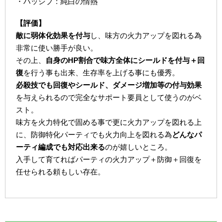
・パッシブ：純白の情熱
【評価】
敵に弱体化効果を付与
し、味方の火力アップを図れる為
非常に使い勝手が良い。
その上、
自身のHP割合で味方全体にシールドを付与＋回
復
を行う事も出来、生存率を上げる事にも優秀。
必殺技でも回復やシールド、ダメージ増加等の付与効果
を与えられるので完全なサポート要員として使うのがベ
スト。
味方を火力特化で固める事で更に火力アップを図れる上
に、防御特化パーティでも火力向上を図れる為
どんなパ
ーティ編成でも対応出来る
のが嬉しいところ。
入手して育てればパーティの火力アップ＋防御＋回復を
任せられる頼もしい存在。