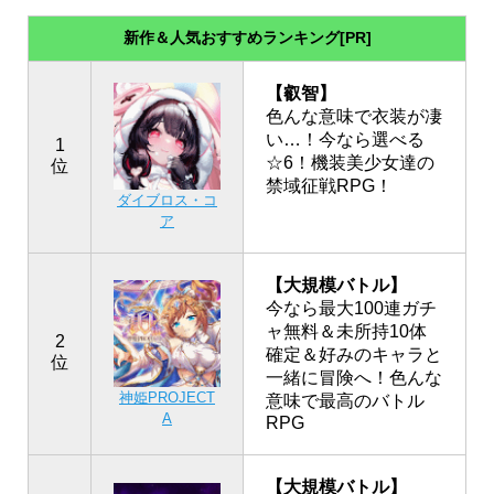
新作＆人気おすすめランキング[PR]
【叡智】
色んな意味で衣装が凄
い…！今なら選べる
1
☆6！機装美少女達の
位
禁域征戦RPG！
ダイブロス・コ
ア
【大規模バトル】
今なら最大100連ガチ
ャ無料＆未所持10体
2
確定＆好みのキャラと
位
一緒に冒険へ！色んな
神姫PROJECT
意味で最高のバトル
A
RPG
【大規模バトル】