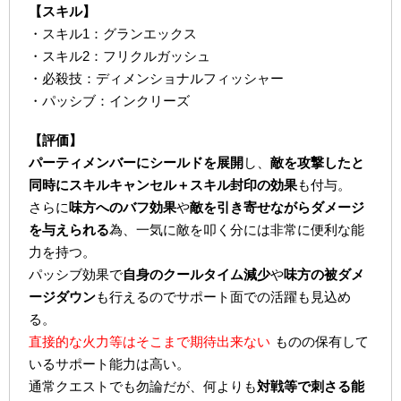
【スキル】
・スキル1：グランエックス
・スキル2：フリクルガッシュ
・必殺技：ディメンショナルフィッシャー
・パッシブ：インクリーズ
【評価】
パーティメンバーにシールドを展開
し、
敵を攻撃したと
同時にスキルキャンセル＋スキル封印の効果
も付与。
さらに
味方へのバフ効果
や
敵を引き寄せながらダメージ
を与えられる
為、一気に敵を叩く分には非常に便利な能
力を持つ。
パッシブ効果で
自身のクールタイム減少
や
味方の被ダメ
ージダウン
も行えるのでサポート面での活躍も見込め
る。
直接的な火力等はそこまで期待出来ない
ものの保有して
いるサポート能力は高い。
通常クエストでも勿論だが、何よりも
対戦等で刺さる能