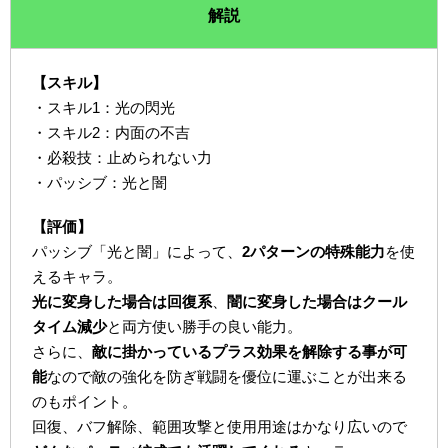
解説
【スキル】
・スキル1：光の閃光
・スキル2：内面の不吉
・必殺技：止められない力
・パッシブ：光と闇
【評価】
パッシブ「光と闇」によって、
2パターンの特殊能力
を使
えるキャラ。
光に変身した場合は回復系
、
闇に変身した場合はクール
タイム減少
と両方使い勝手の良い能力。
さらに、
敵に掛かっているプラス効果を解除する事が可
能
なので敵の強化を防ぎ戦闘を優位に運ぶことが出来る
のもポイント。
回復、バフ解除、範囲攻撃と使用用途はかなり広いので