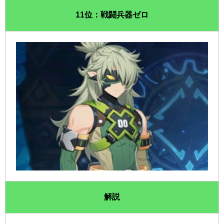
11位：戦闘兵器ゼロ
解説