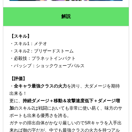
解説
【スキル】
・スキル1：メテオ
・スキル2：ブリザードストーム
・必殺技：プラネットインパクト
・パッシブ：ショックウェーブパルス
【評価】
・
全キャラ最強クラスの火力
を誇り、大ダメージを期待
出来る！
更に、
持続ダメージ＋移動＆攻撃速度低下＋ダメージ増
加
のスキル2は戦闘においても非常に使い易く、味方のサ
ポートも出来る優秀さを誇る。
ガチャの排出自体がかなり厳しいのでSRキャラを入手出
来れば御の字だが、中でも最強クラスの火力を持つアル