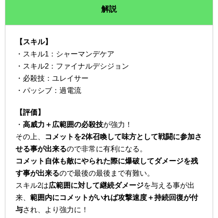
解説
【スキル】
・スキル1：シャーマンデケア
・スキル2：ファイナルデシジョン
・必殺技：ユレイサー
・パッシブ：過電流
【評価】
・
高威力＋広範囲の必殺技
が強力！
その上、
コメットを2体召喚して味方として戦闘に参加さ
せる事が出来る
ので非常に有利になる。
コメット自体も敵にやられた際に爆破してダメージを残
す事が出来る
ので最後の最後まで有難い。
スキル2は
広範囲に対して継続ダメージ
を与える事が出
来、
範囲内にコメットがいれば攻撃速度＋持続回復が付
与
され、より強力に！