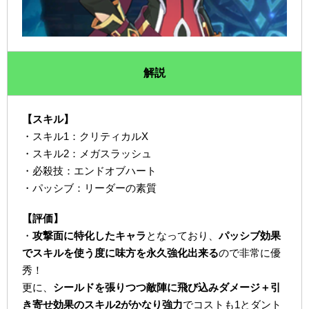
解説
【スキル】
・スキル1：クリティカルX
・スキル2：メガスラッシュ
・必殺技：エンドオブハート
・パッシブ：リーダーの素質
【評価】
・
攻撃面に特化したキャラ
となっており、
パッシブ効果
でスキルを使う度に味方を永久強化出来る
ので非常に優
秀！
更に、
シールドを張りつつ敵陣に飛び込みダメージ＋引
き寄せ効果のスキル2がかなり強力
でコストも1とダント