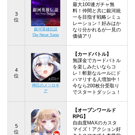
最大100連ガチャ無
料！仲間と共に銀河統
3
一を目指す戦略シミュ
位
レーション！好みはか
銀河英雄伝説
なり分かれるが一見の
Die Neue Saga
価値アリ
【カードバトル】
無課金でカードバトル
を楽しみたいならコ
4
レ！斬新なルールにド
位
ハマリする人増加中！
神託のメソロギ
今なら200枚分受取り
ア
でスタートダッシュ！
【オープンワールド
RPG】
自由度MAXのカスタ
5
マイズ！アクション好
位