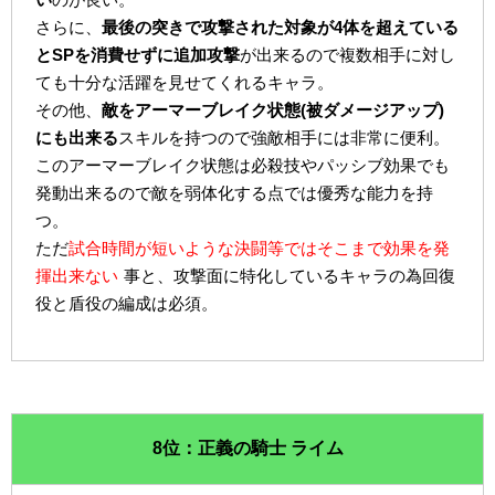
さらに、
最後の突きで攻撃された対象が4体を超えている
とSPを消費せずに追加攻撃
が出来るので複数相手に対し
ても十分な活躍を見せてくれるキャラ。
その他、
敵をアーマーブレイク状態(被ダメージアップ)
にも出来る
スキルを持つので強敵相手には非常に便利。
このアーマーブレイク状態は必殺技やパッシブ効果でも
発動出来るので敵を弱体化する点では優秀な能力を持
つ。
ただ
試合時間が短いような決闘等ではそこまで効果を発
揮出来ない
事と、攻撃面に特化しているキャラの為回復
役と盾役の編成は必須。
8位：正義の騎士 ライム