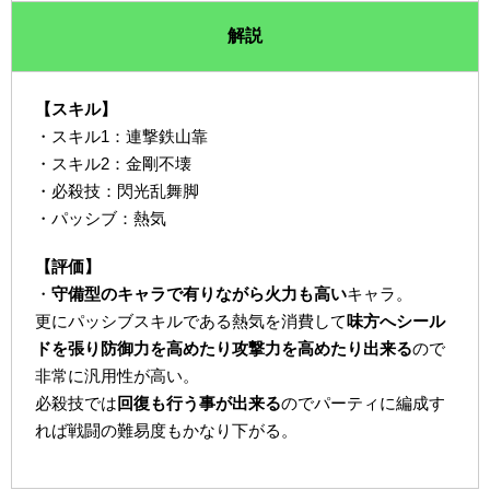
解説
【スキル】
・スキル1：連撃鉄山靠
・スキル2：金剛不壊
・必殺技：閃光乱舞脚
・パッシブ：熱気
【評価】
・
守備型のキャラで有りながら火力も高い
キャラ。
更にパッシブスキルである熱気を消費して
味方へシール
ドを張り防御力を高めたり攻撃力を高めたり出来る
ので
非常に汎用性が高い。
必殺技では
回復も行う事が出来る
のでパーティに編成す
れば戦闘の難易度もかなり下がる。