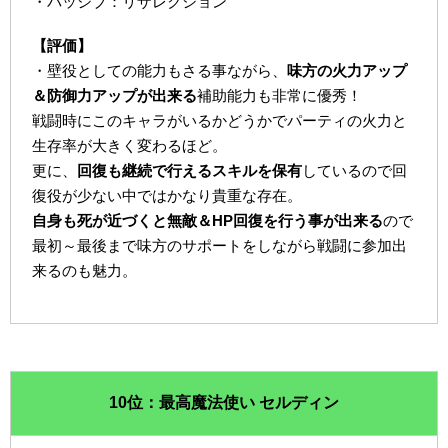
・パッシブ：リザレクション
【評価】
・壁役としての能力もさる事ながら、
味方の火力アップ
＆防御力アップが出来る
補助能力も非常に優秀！
戦闘時にこのキャラがいるかどうかでパーティの火力と
生存率が大きく変わるほど。
更に、
回復も継続で行えるスキルを保有
しているので回
復役が少ない中ではかなり貴重な存在。
自身も死が近づくと無敵＆HP回復を行う事が出来る
ので
最初～最後まで味方のサポートをしながら戦闘に参加出
来るのも魅力。
10位：最高魔法使い セルディン