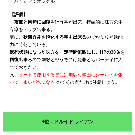
・パッシブ：オラクル
【評価】
・
攻撃と同時に回復を行う
事が出来、持続的に味方の生
存率をアップ出来る。
更に、
状態異常を浄化する事も出来る
のでかなり補助能
力に特化している。
瀕死状態になった味方を一定時間無敵にし、HPの30％を
回復
出来るので強敵と戦う際には是非ともパーティに入
れておきたい。
只、
オートで使用する際には無駄な範囲にシールドを張
ってしまいがちになる
のでその点だけは注意しよう。
9位：ドルイド ライアン