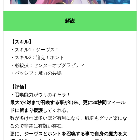
解説
【スキル】
・スキル1：ジーヴス！
・スキル2：追え！ホント
・必殺技：センターオブグラビティ
・パッシブ：魔力の共鳴
【評価】
・召喚能力がウリのキャラ！
最大で4対まで召喚する事が出来、更に30秒間フィール
ドに留まり援護
してくれる。
数が多ければ多いほど有利になり、戦闘もグッと楽にな
るので非常に有難い存在。
更に、
ジーヴスとホントを召喚する事で自身の魔力を大