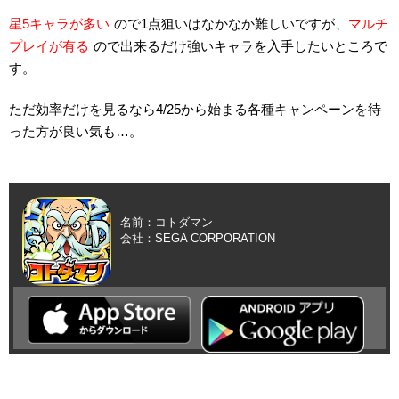
星5キャラが多い
ので1点狙いはなかなか難しいですが、
マルチ
プレイが有る
ので出来るだけ強いキャラを入手したいところで
す。
ただ効率だけを見るなら4/25から始まる各種キャンペーンを待
った方が良い気も…。
名前：コトダマン
会社：SEGA CORPORATION