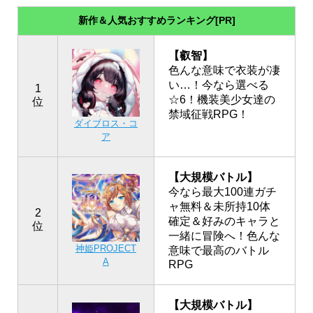
新作＆人気おすすめランキング[PR]
【叡智】
色んな意味で衣装が凄
い…！今なら選べる
1
☆6！機装美少女達の
位
禁域征戦RPG！
ダイブロス・コ
ア
【大規模バトル】
今なら最大100連ガチ
ャ無料＆未所持10体
2
確定＆好みのキャラと
位
一緒に冒険へ！色んな
神姫PROJECT
意味で最高のバトル
A
RPG
【大規模バトル】