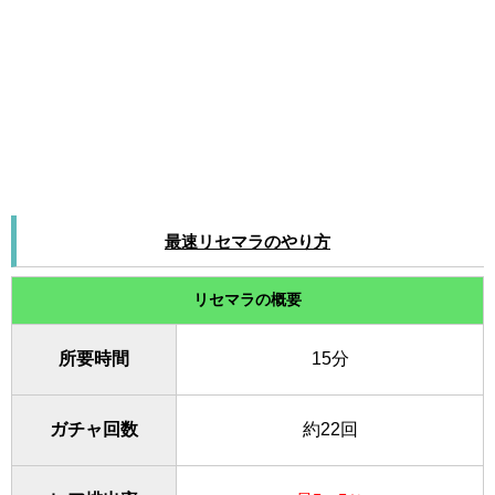
最速リセマラのやり方
リセマラの概要
所要時間
15分
ガチャ回数
約22回