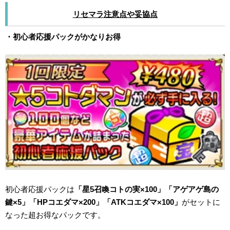
リセマラ注意点や妥協点
・初心者応援パックがかなりお得
初心者応援パックは
「星5召喚コトの実×100」「アゲアゲ島の
鍵×5」「HPコエダマ×200」「ATKコエダマ×100」
がセットに
なった超お得なパックです。