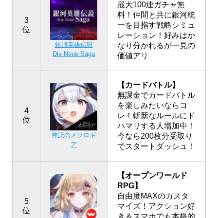
最大100連ガチャ無
料！仲間と共に銀河統
3
一を目指す戦略シミュ
位
レーション！好みはか
銀河英雄伝説
なり分かれるが一見の
Die Neue Saga
価値アリ
【カードバトル】
無課金でカードバトル
を楽しみたいならコ
4
レ！斬新なルールにド
位
ハマリする人増加中！
神託のメソロギ
今なら200枚分受取り
ア
でスタートダッシュ！
【オープンワールド
RPG】
自由度MAXのカスタ
5
マイズ！アクション好
位
き＆スマホでも本格的