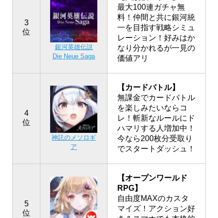
最大100連ガチャ無
料！仲間と共に銀河統
3
一を目指す戦略シミュ
位
レーション！好みはか
銀河英雄伝説
なり分かれるが一見の
Die Neue Saga
価値アリ
【カードバトル】
無課金でカードバトル
を楽しみたいならコ
4
レ！斬新なルールにド
位
ハマリする人増加中！
神託のメソロギ
今なら200枚分受取り
ア
でスタートダッシュ！
【オープンワールド
RPG】
自由度MAXのカスタ
5
マイズ！アクション好
位