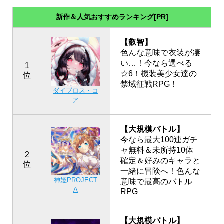
新作＆人気おすすめランキング[PR]
【叡智】
色んな意味で衣装が凄
い…！今なら選べる
1
☆6！機装美少女達の
位
禁域征戦RPG！
ダイブロス・コ
ア
【大規模バトル】
今なら最大100連ガチ
ャ無料＆未所持10体
2
確定＆好みのキャラと
位
一緒に冒険へ！色んな
神姫PROJECT
意味で最高のバトル
A
RPG
【大規模バトル】