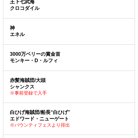
王下七武海
クロコダイル
神
エネル
3000万ベリーの賞金首
モンキー・D・ルフィ
赤髪海賊団/大頭
シャンクス
※事前登録で入手
白ひげ海賊団/船長“白ひげ”
エドワード・ニューゲート
※バウンティフェスより排出