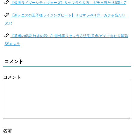
【仮面ライダーシティウォーズ】リセマラやり方、ガチャ当たり星5～7
【新テニスの王子様ライジングビート】リセマラやり方、ガチャ当たり
SSR
【勇者の伝説 終末の戦い】最効率リセマラ方法/注意点/ガチャ当たり最強
SSキャラ
コメント
コメント
名前