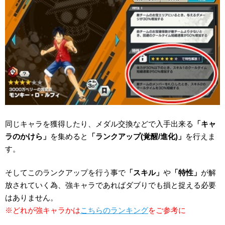
同じキャラを獲得したり、メダル交換などで入手出来る
「キャ
ラのかけら」
を集めると
「ランクアップ(覚醒/進化)」
を行えま
す。
そしてこのランクアップを行う事で
「スキル」
や
「特性」
が解
放されていく為、強キャラであればダブりでも損と捉える必要
はありません。
※どれが強キャラかは
こちらのランキング
をご参考に