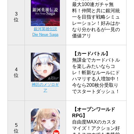
最大100連ガチャ無
料！仲間と共に銀河統
3
一を目指す戦略シミュ
位
レーション！好みはか
銀河英雄伝説
なり分かれるが一見の
Die Neue Saga
価値アリ
【カードバトル】
無課金でカードバトル
を楽しみたいならコ
4
レ！斬新なルールにド
位
ハマリする人増加中！
神託のメソロギ
今なら200枚分受取り
ア
でスタートダッシュ！
【オープンワールド
RPG】
自由度MAXのカスタ
5
マイズ！アクション好
位