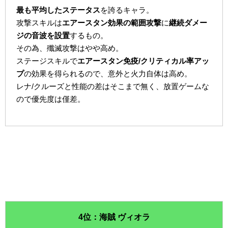
最も平均したステータス
を誇るキャラ。
攻撃スキルは
エアースタン効果の範囲攻撃
に
継続ダメー
ジの音波を設置
するもの。
その為、殲滅攻撃はやや高め。
ステージスキルで
エアースタン免疫/クリティカル率アッ
プ
の効果を得られるので、意外と火力自体は高め。
レナ/クルーズと性能の差はそこまで無く、放置ゲームな
ので優先度は僅差。
4位：海賊 ヴィオラ