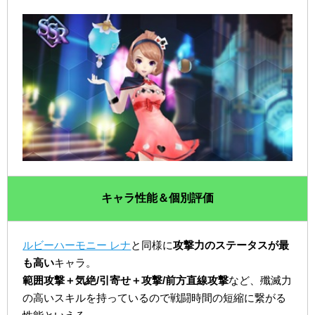
キャラ性能＆個別評価
ルビーハーモニー レナ
と同様に
攻撃力のステータスが最
も高い
キャラ。
範囲攻撃＋気絶/引寄せ＋攻撃/前方直線攻撃
など、殲滅力
の高いスキルを持っているので戦闘時間の短縮に繋がる