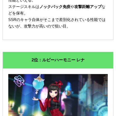
性能といえる。
ステージスキルは
ノックバック免疫
や
攻撃距離アップ
な
どを保有。
SSRのキャラ自体がそこまで差別化されている性能では
ないが、攻撃力が高いので狙い目。
2位：ルビーハーモニー レナ