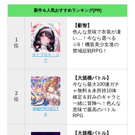
新作＆人気おすすめランキング[PR]
【叡智】
色んな意味で衣装が凄
い…！今なら選べる
1
☆6！機装美少女達の
位
禁域征戦RPG！
ダイブロス・コ
ア
【大規模バトル】
今なら最大100連ガチ
ャ無料＆未所持10体
2
確定＆好みのキャラと
位
一緒に冒険へ！色んな
神姫PROJECT
意味で最高のバトル
A
RPG
【大規模バトル】