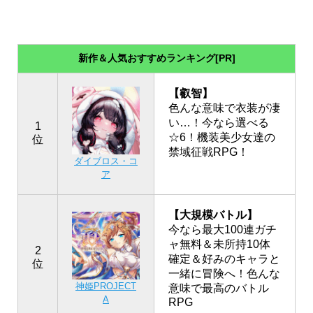
新作＆人気おすすめランキング[PR]
【叡智】
色んな意味で衣装が凄
い…！今なら選べる
1
☆6！機装美少女達の
位
禁域征戦RPG！
ダイブロス・コ
ア
【大規模バトル】
今なら最大100連ガチ
ャ無料＆未所持10体
2
確定＆好みのキャラと
位
一緒に冒険へ！色んな
神姫PROJECT
意味で最高のバトル
A
RPG