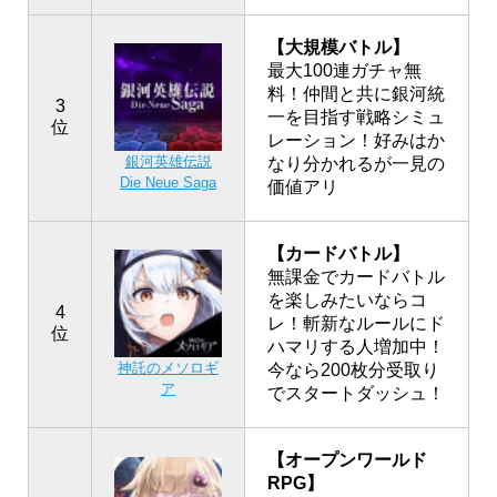
【大規模バトル】
最大100連ガチャ無
料！仲間と共に銀河統
3
一を目指す戦略シミュ
位
レーション！好みはか
銀河英雄伝説
なり分かれるが一見の
Die Neue Saga
価値アリ
【カードバトル】
無課金でカードバトル
を楽しみたいならコ
4
レ！斬新なルールにド
位
ハマリする人増加中！
神託のメソロギ
今なら200枚分受取り
ア
でスタートダッシュ！
【オープンワールド
RPG】