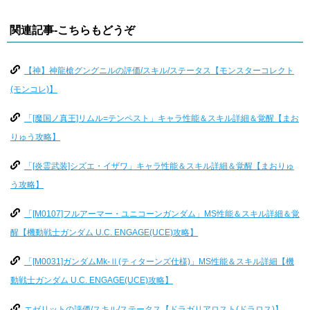
関連記事-こちらもどうぞ
【神】神龍槍グングニルの評価/スキル/ステータス【モンスターコレクト
(モンコレ)】
「[魔国ノ真王]リムル=テンペスト」キャラ性能＆スキル詳細＆覚醒【まお
りゅう攻略】
「[炎霊武装]シズエ・イザワ」キャラ性能＆スキル詳細＆覚醒【まおりゅ
う攻略】
「[M0107]フルアーマー・ユニコーンガンダム」MS性能＆スキル詳細＆覚
醒【機動戦士ガンダム U.C. ENGAGE(UCE)攻略】
「[M0031]ガンダムMk-Ⅱ(ティターンズ仕様)」MS性能＆スキル詳細【機
動戦士ガンダム U.C. ENGAGE(UCE)攻略】
エゼリットの評価/スキル/ステータス【ドラガリアロスト(ドラロス)】