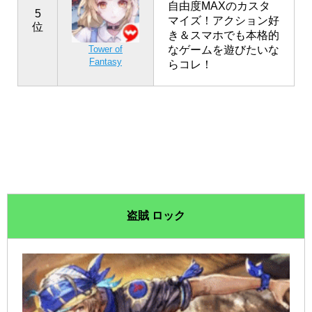
自由度MAXのカスタ
5
マイズ！アクション好
位
き＆スマホでも本格的
なゲームを遊びたいな
Tower of
Fantasy
らコレ！
盗賊 ロック