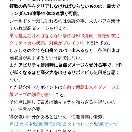
複数の条件をクリアしなければならないものの、最大で
ランダム16連撃/全体12連撃が可能
。
シールドを一気に削れるのは勿論の事、火力バフを乗せ
ていれば高ダメージを狙える。
乗り越えなければならない条件はBP3消費、自身が確定
クリティカル状態、対象がブレイク中
と割と多め。
しかし
その全てを自身でカバー出来る
など、条件自体は
難易度が高すぎるという訳ではない。
また
アビリティ使用時に自傷ダメージを受ける事で、HP
が低くなるほど高火力を出せるサポアビ
も使用感は悪く
ない。
ただ懸念すべきポイントは
自前で用意出来るダメージ上
限アップの効果が低い
こと。
その点に関して言えば他キャラを頼らざるを得ないの
で、注意が必要。
癖が強い部分があるとはいえ、性能自体は優秀。
盗賊 カイネ
/
盗賊 爽海の盗賊 タトゥロック
/
盗賊 ティツ
ィアーノ
などと組合わせて使おう。