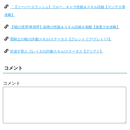
「【リーパースラッシュ】ブルー」キャラ性能＆スキル詳細【マジデス壊
攻略】
【[鏡の世界]卑弥呼】副将の性能＆スキル詳細＆覚醒【放置少女攻略】
聖騎士の槍の評価/スキル/ステータス【グレントリア(グレトリ)】
対成す賢人 ゴレイヌの評価/スキル/ステータス【グリアド】
コメント
コメント