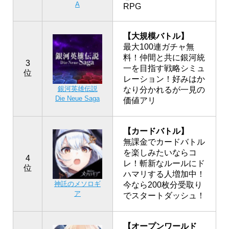
A
RPG
【大規模バトル】
最大100連ガチャ無
料！仲間と共に銀河統
3
一を目指す戦略シミュ
位
レーション！好みはか
銀河英雄伝説
なり分かれるが一見の
Die Neue Saga
価値アリ
【カードバトル】
無課金でカードバトル
を楽しみたいならコ
4
レ！斬新なルールにド
位
ハマリする人増加中！
神託のメソロギ
今なら200枚分受取り
ア
でスタートダッシュ！
【オープンワールド