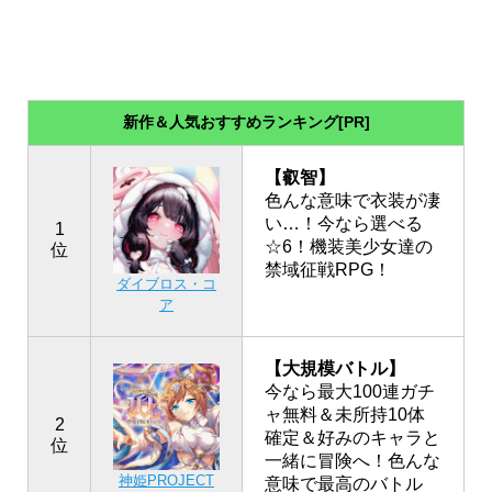
新作＆人気おすすめランキング[PR]
【叡智】
色んな意味で衣装が凄
い…！今なら選べる
1
☆6！機装美少女達の
位
禁域征戦RPG！
ダイブロス・コ
ア
【大規模バトル】
今なら最大100連ガチ
ャ無料＆未所持10体
2
確定＆好みのキャラと
位
一緒に冒険へ！色んな
神姫PROJECT
意味で最高のバトル