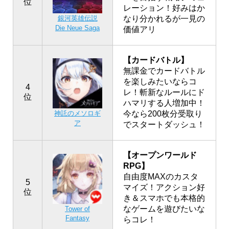
位
レーション！好みはか
銀河英雄伝説
なり分かれるが一見の
Die Neue Saga
価値アリ
【カードバトル】
無課金でカードバトル
を楽しみたいならコ
4
レ！斬新なルールにド
位
ハマリする人増加中！
神託のメソロギ
今なら200枚分受取り
ア
でスタートダッシュ！
【オープンワールド
RPG】
自由度MAXのカスタ
5
マイズ！アクション好
位
き＆スマホでも本格的
なゲームを遊びたいな
Tower of
Fantasy
らコレ！