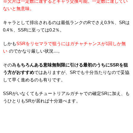
※欠片は一定数に達するとキャラ交換可能。一定数に達してい
ないと無意味。
キャラとして排出されるのは最低ランクのRでさえ0.9％、SRは
0.4％、SSRに至っては0.2％。
しかも
SSRをリセマラで狙うにはガチャチャンスが1回しか無
い
のでかなり厳しい状況…。
その為
もちろんある意味無制限に引ける最初のうちにSSRを狙
う方がおすすめ
ではありますが、SRでも十分当たりなので妥協
して早く進めるのも有りです。
SSRがいなくてもチュートリアルガチャでの確定SRに加え、も
うひとりもSRが居れば十分遊べます。