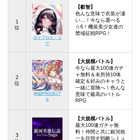
【叡智】
色んな意味で衣装が凄
い…！今なら選べる
1
☆6！機装美少女達の
位
禁域征戦RPG！
ダイブロス・コ
ア
【大規模バトル】
今なら最大100連ガチ
ャ無料＆未所持10体
2
確定＆好みのキャラと
位
一緒に冒険へ！色んな
神姫PROJECT
意味で最高のバトル
A
RPG
【大規模バトル】
最大100連ガチャ無
料！仲間と共に銀河統
3
一を目指す戦略シミュ