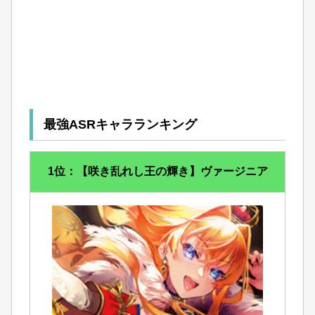
最強ASRキャラランキング
1位：【咲き乱れし王の輝き】ヴァージニア