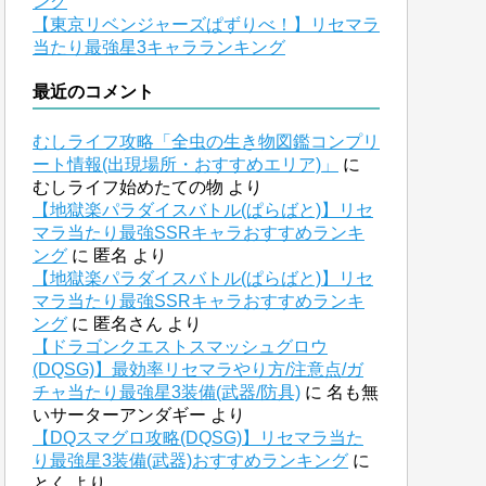
ング
【東京リベンジャーズぱずりべ！】リセマラ
当たり最強星3キャラランキング
最近のコメント
むしライフ攻略「全虫の生き物図鑑コンプリ
ート情報(出現場所・おすすめエリア)」
に
むしライフ始めたての物
より
【地獄楽パラダイスバトル(ぱらばと)】リセ
マラ当たり最強SSRキャラおすすめランキ
ング
に
匿名
より
【地獄楽パラダイスバトル(ぱらばと)】リセ
マラ当たり最強SSRキャラおすすめランキ
ング
に
匿名さん
より
【ドラゴンクエストスマッシュグロウ
(DQSG)】最効率リセマラやり方/注意点/ガ
チャ当たり最強星3装備(武器/防具)
に
名も無
いサーターアンダギー
より
【DQスマグロ攻略(DQSG)】リセマラ当た
り最強星3装備(武器)おすすめランキング
に
とく
より