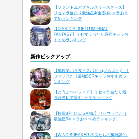
【ファントムオブキルスリースターズ】
リセマラ当たり最強星4(金/銀)キャラおす
すめランキング
【DISSIDIA DUELLUM FINAL
FANTASY】リセマラ当たり最強キャラお
すすめランキング
新作ピックアップ
【地獄楽パラダイスバトル(ぱらばと)】リ
セマラ当たり最強SSRキャラおすすめラ
ンキング
【どうぶつマフィア】リセマラ当たり最
強超激レア星4キャラランキング
【怪獣8号 THE GAME】リセマラ当たり
最強星5キャラおすすめランキング
【WIND BREAKER 不良たちの英雄譚(ウ