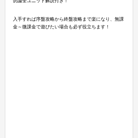
勿論全ユニット解説付き！
入手すれば序盤攻略から終盤攻略まで楽になり、無課
金～微課金で遊びたい場合も必ず役立ちます！