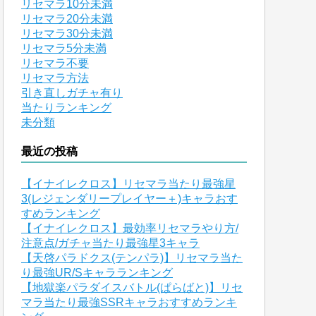
リセマラ10分未満
リセマラ20分未満
リセマラ30分未満
リセマラ5分未満
リセマラ不要
リセマラ方法
引き直しガチャ有り
当たりランキング
未分類
最近の投稿
【イナイレクロス】リセマラ当たり最強星
3(レジェンダリープレイヤー＋)キャラおす
すめランキング
【イナイレクロス】最効率リセマラやり方/
注意点/ガチャ当たり最強星3キャラ
【天啓パラドクス(テンパラ)】リセマラ当た
り最強UR/Sキャラランキング
【地獄楽パラダイスバトル(ぱらばと)】リセ
マラ当たり最強SSRキャラおすすめランキ