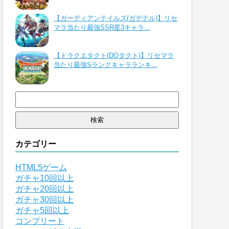
【ガーディアンテイルズ(ガデテル)】リセ
マラ当たり最強SSR星3キャラ...
【ドラクエタクト(DQタクト)】リセマラ
当たり最強Sランクキャラランキ...
検
索:
カテゴリー
HTML5ゲーム
ガチャ10回以上
ガチャ20回以上
ガチャ30回以上
ガチャ5回以上
コンプリート