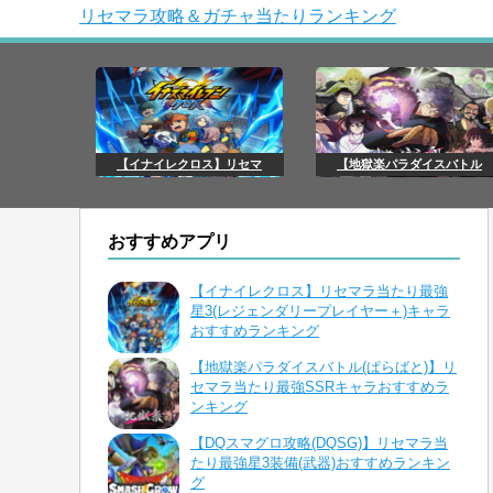
リセマラ攻略＆ガチャ当たりランキング
【イナイレクロス】リセマ
【地獄楽パラダイスバトル
おすすめアプリ
【イナイレクロス】リセマラ当たり最強
星3(レジェンダリープレイヤー＋)キャラ
おすすめランキング
【地獄楽パラダイスバトル(ぱらばと)】リ
セマラ当たり最強SSRキャラおすすめラ
ンキング
【DQスマグロ攻略(DQSG)】リセマラ当
たり最強星3装備(武器)おすすめランキン
グ