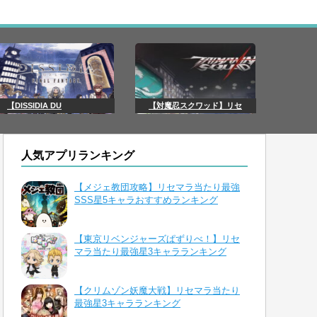
【DISSIDIA DU
【対魔忍スクワッド】リセ
人気アプリランキング
【メジェ教団攻略】リセマラ当たり最強
SSS星5キャラおすすめランキング
【東京リベンジャーズぱずりべ！】リセ
マラ当たり最強星3キャラランキング
【クリムゾン妖魔大戦】リセマラ当たり
最強星3キャラランキング