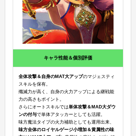
キャラ性能＆個別評価
全体攻撃＆自身のMAT大アップ
のマジェスティ
スキルを保有。
殲滅力が高く、自身の火力アップによる継戦能
力の高さもポイント。
さらにオートスキルでは
単体攻撃＆MAD大ダウ
ンの付与
で単体アタッカーとしても活躍。
味方魔法タイプの火力補助としても運用出来、
味方全体のロイヤルゲージ小増加＆黄属性の味