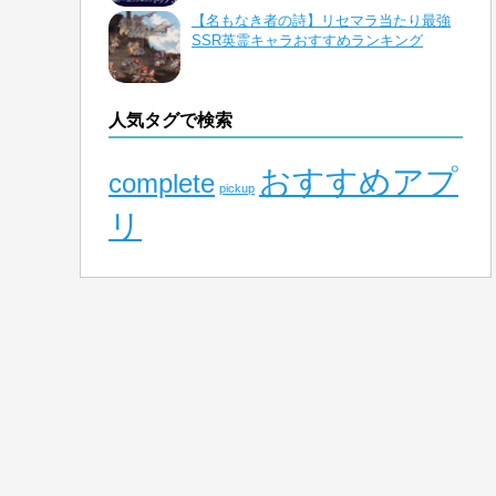
【名もなき者の詩】リセマラ当たり最強
SSR英霊キャラおすすめランキング
人気タグで検索
おすすめアプ
complete
pickup
リ