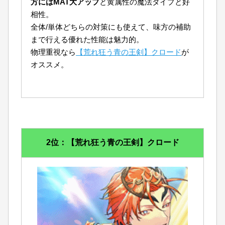
方にはMAT大アップ
と黄属性の魔法タイプと好
相性。
全体/単体どちらの対策にも使えて、味方の補助
まで行える優れた性能は魅力的。
物理重視なら
【荒れ狂う青の王剣】クロード
が
オススメ。
2位：【荒れ狂う青の王剣】クロード