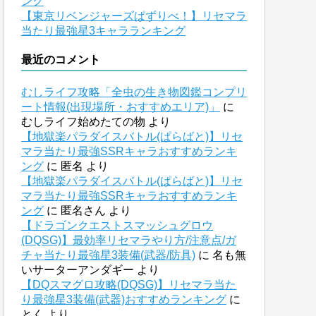
ング
【東京リベンジャーズぱずりべ！】リセマラ
当たり最強星3キャラランキング
最近のコメント
むしライフ攻略「全虫の生き物図鑑コンプリ
ート情報(出現場所・おすすめエリア)」
に
むしライフ始めたての物
より
【地獄楽パラダイスバトル(ぱらばと)】リセ
マラ当たり最強SSRキャラおすすめランキ
ング
に
匿名
より
【地獄楽パラダイスバトル(ぱらばと)】リセ
マラ当たり最強SSRキャラおすすめランキ
ング
に
匿名さん
より
【ドラゴンクエストスマッシュグロウ
(DQSG)】最効率リセマラやり方/注意点/ガ
チャ当たり最強星3装備(武器/防具)
に
名も無
いサーターアンダギー
より
【DQスマグロ攻略(DQSG)】リセマラ当た
り最強星3装備(武器)おすすめランキング
に
とく
より