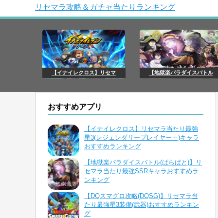
リセマラ攻略＆ガチャ当たりランキング
【イナイレクロス】リセマ
【地獄楽パラダイスバトル
おすすめアプリ
【イナイレクロス】リセマラ当たり最強
星3(レジェンダリープレイヤー＋)キャラ
おすすめランキング
【地獄楽パラダイスバトル(ぱらばと)】リ
セマラ当たり最強SSRキャラおすすめラ
ンキング
【DQスマグロ攻略(DQSG)】リセマラ当
たり最強星3装備(武器)おすすめランキン
グ