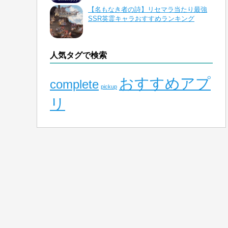
【名もなき者の詩】リセマラ当たり最強
SSR英霊キャラおすすめランキング
人気タグで検索
おすすめアプ
complete
pickup
リ