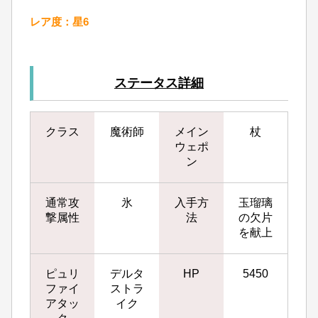
レア度：星6
ステータス詳細
クラス
魔術師
メイン
杖
ウェポ
ン
通常攻
氷
入手方
玉瑠璃
撃属性
法
の欠片
を献上
ピュリ
デルタ
HP
5450
ファイ
ストラ
アタッ
イク