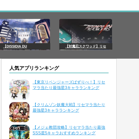
【DISSIDIA DU
【対魔忍スクワッド】リセ
人気アプリランキング
【東京リベンジャーズぱずりべ！】リセ
マラ当たり最強星3キャラランキング
【クリムゾン妖魔大戦】リセマラ当たり
最強星3キャラランキング
【メジェ教団攻略】リセマラ当たり最強
SSS星5キャラおすすめランキング