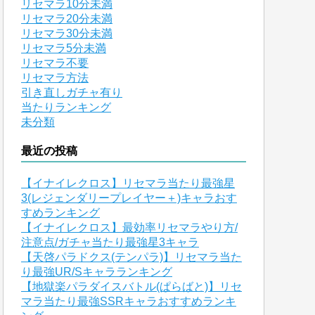
リセマラ10分未満
リセマラ20分未満
リセマラ30分未満
リセマラ5分未満
リセマラ不要
リセマラ方法
引き直しガチャ有り
当たりランキング
未分類
最近の投稿
【イナイレクロス】リセマラ当たり最強星
3(レジェンダリープレイヤー＋)キャラおす
すめランキング
【イナイレクロス】最効率リセマラやり方/
注意点/ガチャ当たり最強星3キャラ
【天啓パラドクス(テンパラ)】リセマラ当た
り最強UR/Sキャラランキング
【地獄楽パラダイスバトル(ぱらばと)】リセ
マラ当たり最強SSRキャラおすすめランキ