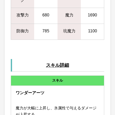
ク
攻撃力
680
魔力
1690
防御力
785
坑魔力
1100
スキル詳細
スキル
ワンダーアーツ
魔力が大幅に上昇し、氷属性で与えるダメージ
が上昇する