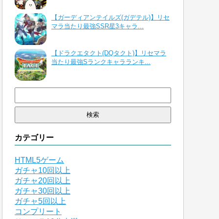
【ガーディアンテイルズ(ガデテル)】リセ
マラ当たり最強SSR星3キャラ...
【ドラクエタクト(DQタクト)】リセマラ
当たり最強Sランクキャラランキ...
検
索:
カテゴリー
HTML5ゲーム
ガチャ10回以上
ガチャ20回以上
ガチャ30回以上
ガチャ5回以上
コンプリート