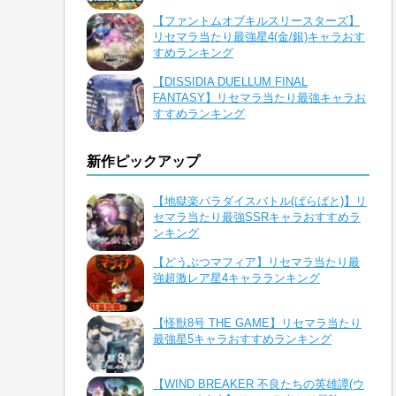
【ファントムオブキルスリースターズ】
リセマラ当たり最強星4(金/銀)キャラおす
すめランキング
【DISSIDIA DUELLUM FINAL
FANTASY】リセマラ当たり最強キャラお
すすめランキング
新作ピックアップ
【地獄楽パラダイスバトル(ぱらばと)】リ
セマラ当たり最強SSRキャラおすすめラ
ンキング
【どうぶつマフィア】リセマラ当たり最
強超激レア星4キャラランキング
【怪獣8号 THE GAME】リセマラ当たり
最強星5キャラおすすめランキング
【WIND BREAKER 不良たちの英雄譚(ウ