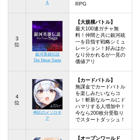
A
RPG
【大規模バトル】
最大100連ガチャ無
料！仲間と共に銀河統
3
一を目指す戦略シミュ
位
レーション！好みはか
銀河英雄伝説
なり分かれるが一見の
Die Neue Saga
価値アリ
【カードバトル】
無課金でカードバトル
を楽しみたいならコ
4
レ！斬新なルールにド
位
ハマリする人増加中！
神託のメソロギ
今なら200枚分受取り
ア
でスタートダッシュ！
【オープンワールド