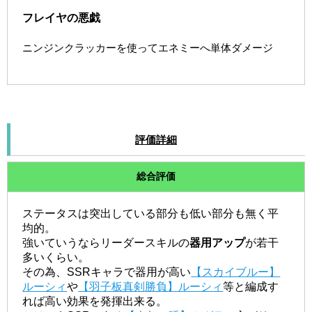
フレイヤの悪戯
ニンジンクラッカーを使ってエネミーへ単体ダメージ
評価詳細
総合評価
ステータスは突出している部分も低い部分も無く平
均的。
強いていうならリーダースキルの
器用アップ
が若干
多いくらい。
その為、SSRキャラで器用が高い
【スカイブルー】
ルーシィ
や
【羽子板真剣勝負】ルーシィ
等と編成す
れば高い効果を発揮出来る。