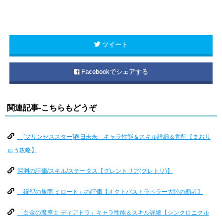
ツイート
Facebookでシェアする
関連記事-こちらもどうぞ
「[プリンセススター]春日未来」キャラ性能＆スキル詳細＆覚醒【まおり
ゅう攻略】
深渊の評価/スキル/ステータス【グレントリア(グレトリ)】
「祝聖の旅商 ミロード」の評価【オクトパストラベラー大陸の覇者】
「白金の魔導士 ディアドラ」キャラ性能＆スキル詳細【シンクロニクル