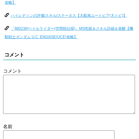
攻略】
ハイレディンの評価/スキル/ステータス【大航海ユートピア(大トピ)】
「[M0236]ペイルライダー(空間戦仕様)」MS性能＆スキル詳細＆覚醒【機
動戦士ガンダム U.C. ENGAGE(UCE)攻略】
コメント
コメント
名前