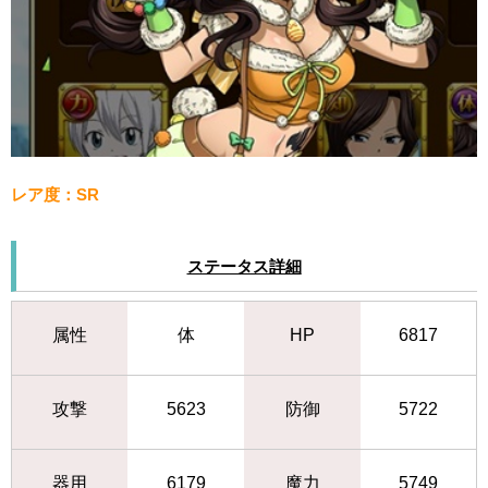
レア度：SR
ステータス詳細
属性
体
HP
6817
攻撃
5623
防御
5722
器用
6179
魔力
5749