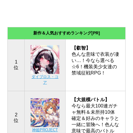
新作＆人気おすすめランキング[PR]
【叡智】
色んな意味で衣装が凄
い…！今なら選べる
1
☆6！機装美少女達の
位
禁域征戦RPG！
ダイブロス・コ
ア
【大規模バトル】
今なら最大100連ガチ
ャ無料＆未所持10体
2
確定＆好みのキャラと
位
一緒に冒険へ！色んな
神姫PROJECT
意味で最高のバトル