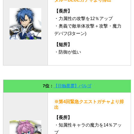
【長所】
・力属性の攻撃を12％アップ
・奥義で敵単体攻撃＋攻撃・魔力
デバフ(3ターン)
【短所】
・防御が低い
7位：
【日蝕星霊】バルゴ
※第4回緊急クエストガチャより排
出
【長所】
・知属性キャラの魔力を14％アッ
プ