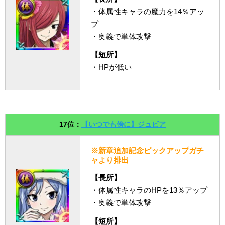
・体属性キャラの魔力を14％アッ
プ
・奥義で単体攻撃
【短所】
・HPが低い
17位：
【いつでも傍に】ジュビア
※新章追加記念ピックアップガチ
ャより排出
【長所】
・体属性キャラのHPを13％アップ
・奥義で単体攻撃
【短所】