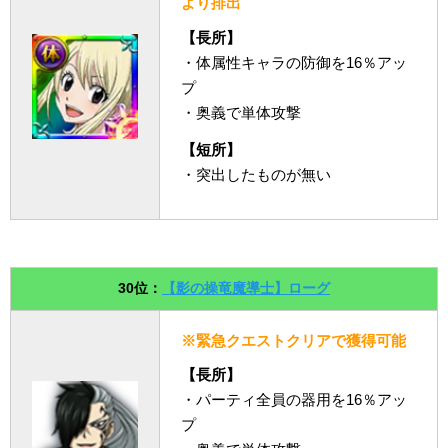
より排出
【長所】
・体属性キャラの防御を16％アッ
プ
・奥義で単体攻撃
【短所】
・突出したものが無い
30位：
【影の操竜魔導士】ローグ
※緊急クエストクリアで獲得可能
【長所】
・パーティ全員の器用を16％アッ
プ