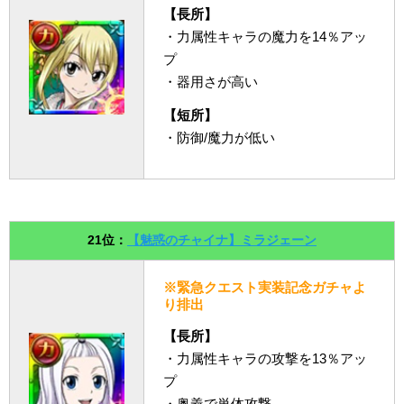
【長所】
・力属性キャラの魔力を14％アッ
プ
・器用さが高い
【短所】
・防御/魔力が低い
21位：
【魅惑のチャイナ】ミラジェーン
※緊急クエスト実装記念ガチャよ
り排出
【長所】
・力属性キャラの攻撃を13％アッ
プ
・奥義で単体攻撃