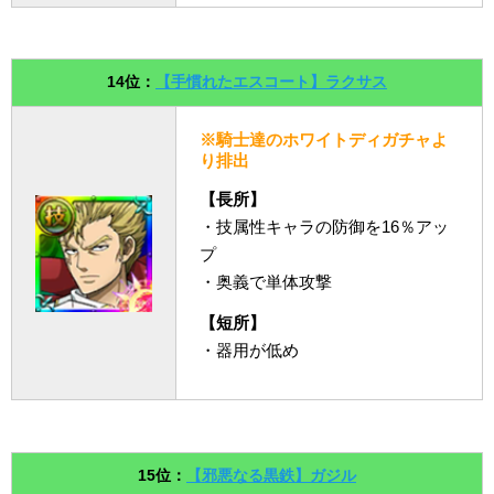
14位：
【手慣れたエスコート】ラクサス
※騎士達のホワイトディガチャよ
り排出
【長所】
・技属性キャラの防御を16％アッ
プ
・奥義で単体攻撃
【短所】
・器用が低め
15位：
【邪悪なる黒鉄】ガジル