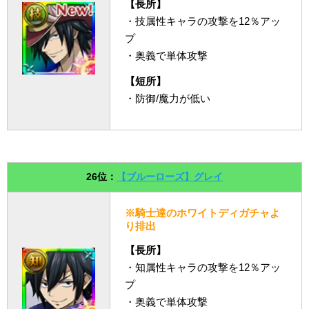
【長所】
・技属性キャラの攻撃を12％アッ
プ
・奥義で単体攻撃
【短所】
・防御/魔力が低い
26位：
【ブルーローズ】グレイ
※騎士達のホワイトディガチャよ
り排出
【長所】
・知属性キャラの攻撃を12％アッ
プ
・奥義で単体攻撃