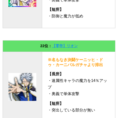
【短所】
・防御と魔力が低め
22位：
【零帝】リオン
※名もなき決闘ケーニッヒ・ド
ゥ・カーニバルガチャより排出
【長所】
・速属性キャラの魔力を14％アッ
プ
・奥義で単体攻撃
【短所】
・突出している部分が無い