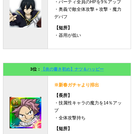
・パーティ全員のHPを9％アップ
・奥義で敵全体攻撃＋攻撃・魔力
デバフ
【短所】
・器用が低い
3位：
【炎の書き初め】ナツ＆ハッピー
※新春ガチャより排出
【長所】
・技属性キャラの魔力を14％アッ
プ
・全体攻撃持ち
【短所】