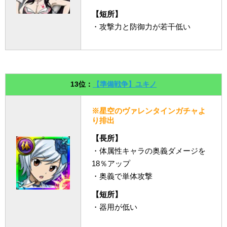
【短所】
・攻撃力と防御力が若干低い
13位：
【準備戦争】ユキノ
※星空のヴァレンタインガチャよ
り排出
【長所】
・体属性キャラの奥義ダメージを
18％アップ
・奥義で単体攻撃
【短所】
・器用が低い