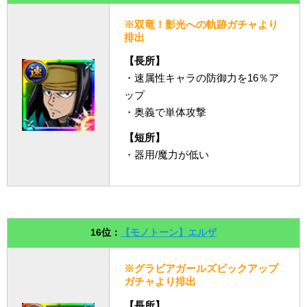
※双竜！影光への軌跡ガチャより
排出
【長所】
・速属性キャラの防御力を16％ア
ップ
・奥義で単体攻撃
【短所】
・器用/魔力が低い
16位：
【モノトーン】エルザ
※グラビアガールズピックアップ
ガチャより排出
【長所】