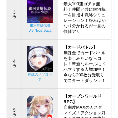
最大100連ガチャ無
料！仲間と共に銀河統
3
一を目指す戦略シミュ
位
レーション！好みはか
銀河英雄伝説
なり分かれるが一見の
Die Neue Saga
価値アリ
【カードバトル】
無課金でカードバトル
を楽しみたいならコ
4
レ！斬新なルールにド
位
ハマリする人増加中！
神託のメソロギ
今なら200枚分受取り
ア
でスタートダッシュ！
【オープンワールド
RPG】
自由度MAXのカスタ
5
マイズ！アクション好
位