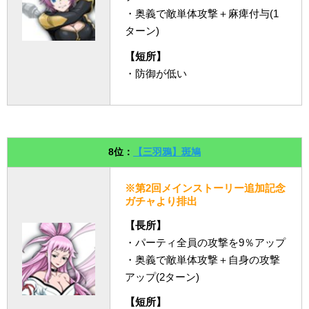
・奥義で敵単体攻撃＋麻痺付与(1
ターン)
【短所】
・防御が低い
8位：
【三羽鴉】斑鳩
※第2回メインストーリー追加記念
ガチャより排出
【長所】
・パーティ全員の攻撃を9％アップ
・奥義で敵単体攻撃＋自身の攻撃
アップ(2ターン)
【短所】