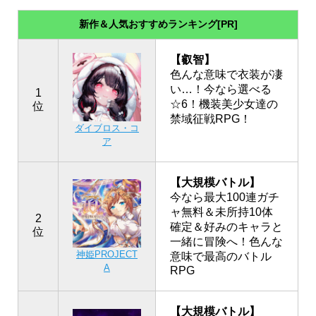
新作＆人気おすすめランキング[PR]
【叡智】
色んな意味で衣装が凄
い…！今なら選べる
1
☆6！機装美少女達の
位
禁域征戦RPG！
ダイブロス・コ
ア
【大規模バトル】
今なら最大100連ガチ
ャ無料＆未所持10体
2
確定＆好みのキャラと
位
一緒に冒険へ！色んな
神姫PROJECT
意味で最高のバトル
A
RPG
【大規模バトル】