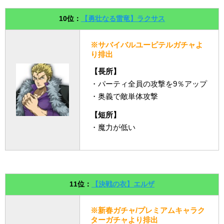
10位：
【勇壮なる雷竜】ラクサス
※サバイバルユーピテルガチャよ
り排出
【長所】
・パーティ全員の攻撃を9％アップ
・奥義で敵単体攻撃
【短所】
・魔力が低い
11位：
【決戦の衣】エルザ
※新春ガチャ/プレミアムキャラク
ターガチャより排出