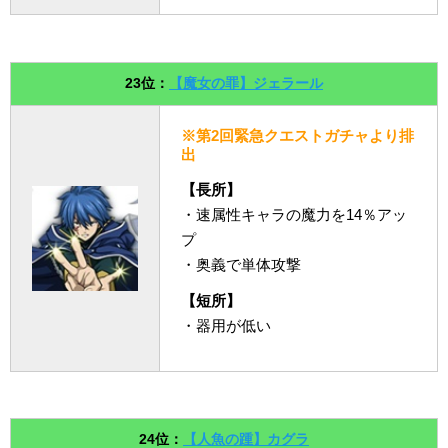
23位：
【魔女の罪】ジェラール
※第2回緊急クエストガチャより排
出
【長所】
・速属性キャラの魔力を14％アッ
プ
・奥義で単体攻撃
【短所】
・器用が低い
24位：
【人魚の踵】カグラ