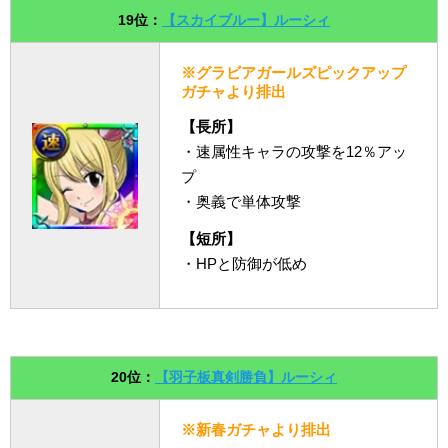
19位：
【スカイブルー】ルーシィ
※グラビアガールズピックアップ
ガチャより排出
【長所】
・速属性キャラの攻撃を12％アッ
プ
・奥義で単体攻撃
【短所】
・HPと防御が低め
20位：
【羽子板真剣勝負】ルーシィ
※新春ガチャより排出