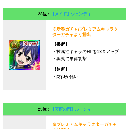
28位：
【メイド】ウェンディ
※新春ガチャ/プレミアムキャラク
ターガチャより排出
【長所】
・技属性キャラのHPを13％アップ
・奥義で単体攻撃
【短所】
・防御が低い
29位：
【冥府の門】ルーシィ
※プレミアムキャラクターガチャ