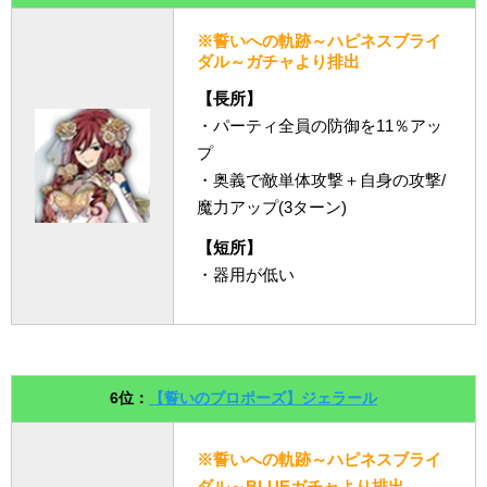
※誓いへの軌跡～ハピネスブライ
ダル～ガチャより排出
【長所】
・パーティ全員の防御を11％アッ
プ
・奥義で敵単体攻撃＋自身の攻撃/
魔力アップ(3ターン)
【短所】
・器用が低い
6位：
【誓いのプロポーズ】ジェラール
※誓いへの軌跡～ハピネスブライ
ダル～BLUEガチャより排出