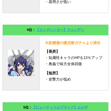
・器用さが低い
4位：
【エッグハンター】ウェンディ
※妖精達の復活祭ガチャより排出
【長所】
・知属性キャラのHPを13％アップ
・奥義で味方全体回復
【短所】
・攻撃力が低め
5位：
【ビューティフルブライド】エルザ