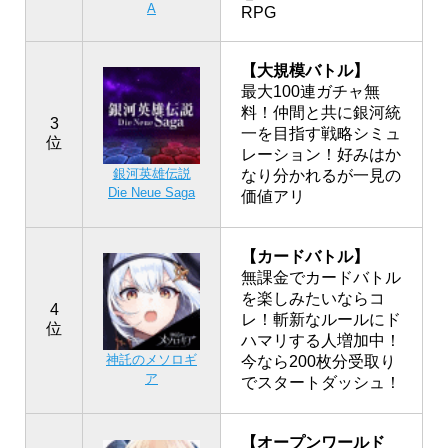
A
RPG
【大規模バトル】
最大100連ガチャ無
料！仲間と共に銀河統
3
一を目指す戦略シミュ
位
レーション！好みはか
銀河英雄伝説
なり分かれるが一見の
Die Neue Saga
価値アリ
【カードバトル】
無課金でカードバトル
を楽しみたいならコ
4
レ！斬新なルールにド
位
ハマリする人増加中！
神託のメソロギ
今なら200枚分受取り
ア
でスタートダッシュ！
【オープンワールド