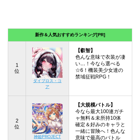
新作＆人気おすすめランキング[PR]
【叡智】
色んな意味で衣装が凄
い…！今なら選べる
1
☆6！機装美少女達の
位
禁域征戦RPG！
ダイブロス・コ
ア
【大規模バトル】
今なら最大100連ガチ
ャ無料＆未所持10体
2
確定＆好みのキャラと
位
一緒に冒険へ！色んな
神姫PROJECT
意味で最高のバトル