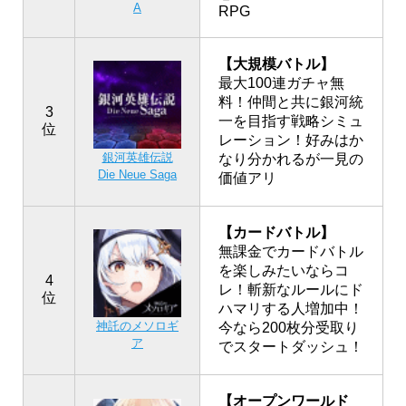
A
RPG
【大規模バトル】
最大100連ガチャ無
料！仲間と共に銀河統
3
一を目指す戦略シミュ
位
レーション！好みはか
銀河英雄伝説
なり分かれるが一見の
Die Neue Saga
価値アリ
【カードバトル】
無課金でカードバトル
を楽しみたいならコ
4
レ！斬新なルールにド
位
ハマリする人増加中！
神託のメソロギ
今なら200枚分受取り
ア
でスタートダッシュ！
【オープンワールド