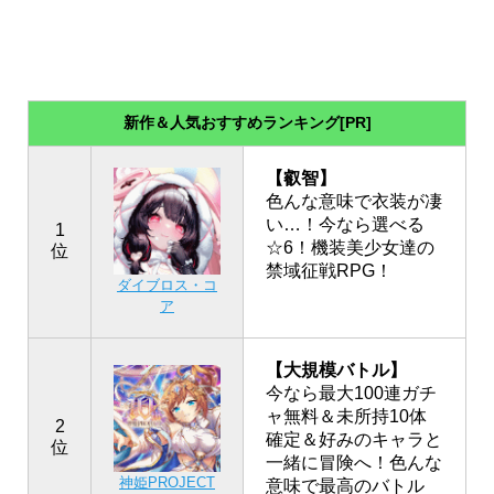
新作＆人気おすすめランキング[PR]
【叡智】
色んな意味で衣装が凄
い…！今なら選べる
1
☆6！機装美少女達の
位
禁域征戦RPG！
ダイブロス・コ
ア
【大規模バトル】
今なら最大100連ガチ
ャ無料＆未所持10体
2
確定＆好みのキャラと
位
一緒に冒険へ！色んな
神姫PROJECT
意味で最高のバトル