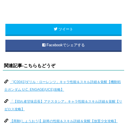
ツイート
Facebookでシェアする
関連記事-こちらもどうぞ
「[C0041]ダリル・ローレンツ」キャラ性能＆スキル詳細＆覚醒【機動戦
士ガンダム U.C. ENGAGE(UCE)攻略】
「【切れ者甘味店長】アナスタシア」キャラ性能＆スキル詳細＆覚醒【リ
ゼロス攻略】
【商鞅(しょうおう)】副将の性能＆スキル詳細＆覚醒【放置少女攻略】