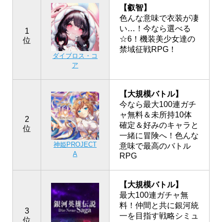
【叡智】
色んな意味で衣装が凄
い…！今なら選べる
1
☆6！機装美少女達の
位
禁域征戦RPG！
ダイブロス・コ
ア
【大規模バトル】
今なら最大100連ガチ
ャ無料＆未所持10体
2
確定＆好みのキャラと
位
一緒に冒険へ！色んな
神姫PROJECT
意味で最高のバトル
A
RPG
【大規模バトル】
最大100連ガチャ無
料！仲間と共に銀河統
3
一を目指す戦略シミュ
位