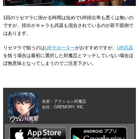
1回のリセマラに掛かる時間は短めでUR排出率も悪くは無いの
ですが、排出がキャラも武器も混合されているのが若干面倒で
はあります。
リセマラで狙うのは
URサポーター
がおすすめですが、
UR武器
を狙う場合は最初に選択した対魔忍とマッチしていない場合ほ
ぼ無意味となってしまうのでご注意下さい。
名前：アクション対魔忍
会社：GREMORY, INC.