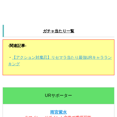
ガチャ当たり一覧
-関連記事-
・
【アクション対魔忍】リセマラ当たり最強URキャララン
キング
URサポーター
雨宮紫水