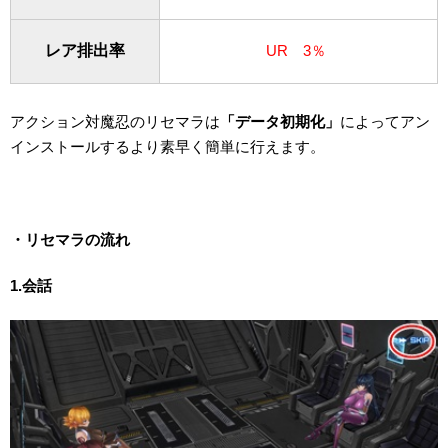
レア排出率
UR 3％
アクション対魔忍のリセマラは
「データ初期化」
によってアン
インストールするより素早く簡単に行えます。
・リセマラの流れ
1.会話