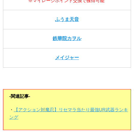
※マイレージポイント交換で獲得可能
ふうま天音
鉄華院カヲル
メイジャー
-関連記事-
・
【アクション対魔忍】リセマラ当たり最強UR武器ランキ
ング