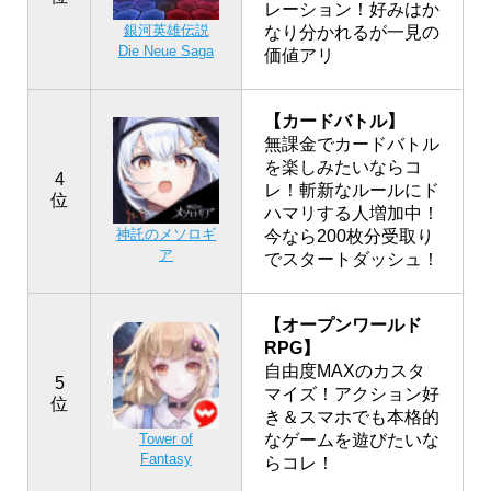
レーション！好みはか
銀河英雄伝説
なり分かれるが一見の
Die Neue Saga
価値アリ
【カードバトル】
無課金でカードバトル
を楽しみたいならコ
4
レ！斬新なルールにド
位
ハマリする人増加中！
神託のメソロギ
今なら200枚分受取り
ア
でスタートダッシュ！
【オープンワールド
RPG】
自由度MAXのカスタ
5
マイズ！アクション好
位
き＆スマホでも本格的
なゲームを遊びたいな
Tower of
Fantasy
らコレ！