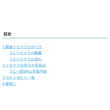
目次
1.最速リセマラのやり方
1-1.リセマラの概要
1-2.リセマラの流れ
2.リセマラ注意点や妥協点
2-1.一部SRは交換可能
3.ガチャ当たり一覧
4.最後に