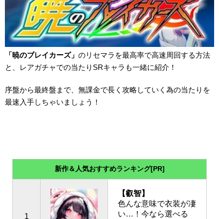
「暁のブレイカーズ」
のリセマラを最高率で高速周回する方法
と、レアガチャでの当たりSRキャラも一緒に紹介！
序盤から最終盤まで、無課金で長く攻略していく為の当たりを
最速入手しちゃいましょう！
新作＆人気おすすめランキング[PR]
【叡智】
色んな意味で衣装が凄
い…！今なら選べる
1