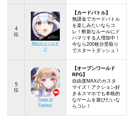
【カードバトル】
無課金でカードバトル
を楽しみたいならコ
4
レ！斬新なルールにド
位
ハマリする人増加中！
神託のメソロギ
今なら200枚分受取り
ア
でスタートダッシュ！
【オープンワールド
RPG】
自由度MAXのカスタ
5
マイズ！アクション好
位
き＆スマホでも本格的
なゲームを遊びたいな
Tower of
Fantasy
らコレ！