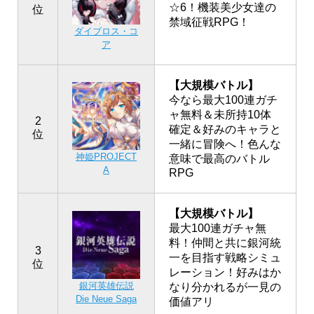
☆6！機装美少女達の
位
禁域征戦RPG！
ダイブロス・コ
ア
【大規模バトル】
今なら最大100連ガチ
ャ無料＆未所持10体
2
確定＆好みのキャラと
位
一緒に冒険へ！色んな
神姫PROJECT
意味で最高のバトル
A
RPG
【大規模バトル】
最大100連ガチャ無
料！仲間と共に銀河統
3
一を目指す戦略シミュ
位
レーション！好みはか
銀河英雄伝説
なり分かれるが一見の
Die Neue Saga
価値アリ