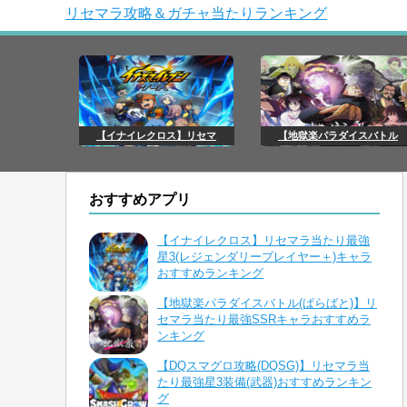
リセマラ攻略＆ガチャ当たりランキング
【イナイレクロス】リセマ
【地獄楽パラダイスバトル
おすすめアプリ
【イナイレクロス】リセマラ当たり最強
星3(レジェンダリープレイヤー＋)キャラ
おすすめランキング
【地獄楽パラダイスバトル(ぱらばと)】リ
セマラ当たり最強SSRキャラおすすめラ
ンキング
【DQスマグロ攻略(DQSG)】リセマラ当
たり最強星3装備(武器)おすすめランキン
グ