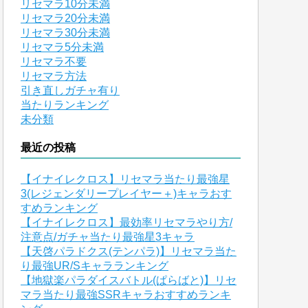
リセマラ10分未満
リセマラ20分未満
リセマラ30分未満
リセマラ5分未満
リセマラ不要
リセマラ方法
引き直しガチャ有り
当たりランキング
未分類
最近の投稿
【イナイレクロス】リセマラ当たり最強星
3(レジェンダリープレイヤー＋)キャラおす
すめランキング
【イナイレクロス】最効率リセマラやり方/
注意点/ガチャ当たり最強星3キャラ
【天啓パラドクス(テンパラ)】リセマラ当た
り最強UR/Sキャラランキング
【地獄楽パラダイスバトル(ぱらばと)】リセ
マラ当たり最強SSRキャラおすすめランキ