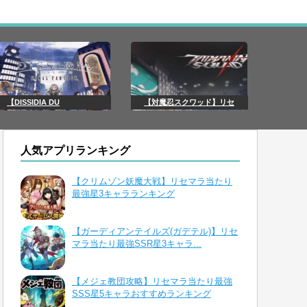
【DISSIDIA DU
【対魔忍スクワッド】リセ
人気アプリランキング
【クリムゾン妖魔大戦】リセマラ当たり
最強星3キャラランキング
【ガーディアンテイルズ(ガデテル)】リセ
マラ当たり最強SSR星3キャラ...
【メジェ教団攻略】リセマラ当たり最強
SSS星5キャラおすすめランキング