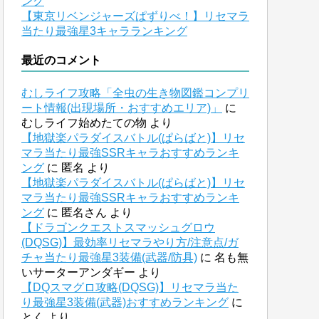
ング
【東京リベンジャーズぱずりべ！】リセマラ
当たり最強星3キャラランキング
最近のコメント
むしライフ攻略「全虫の生き物図鑑コンプリ
ート情報(出現場所・おすすめエリア)」
に
むしライフ始めたての物
より
【地獄楽パラダイスバトル(ぱらばと)】リセ
マラ当たり最強SSRキャラおすすめランキ
ング
に
匿名
より
【地獄楽パラダイスバトル(ぱらばと)】リセ
マラ当たり最強SSRキャラおすすめランキ
ング
に
匿名さん
より
【ドラゴンクエストスマッシュグロウ
(DQSG)】最効率リセマラやり方/注意点/ガ
チャ当たり最強星3装備(武器/防具)
に
名も無
いサーターアンダギー
より
【DQスマグロ攻略(DQSG)】リセマラ当た
り最強星3装備(武器)おすすめランキング
に
とく
より