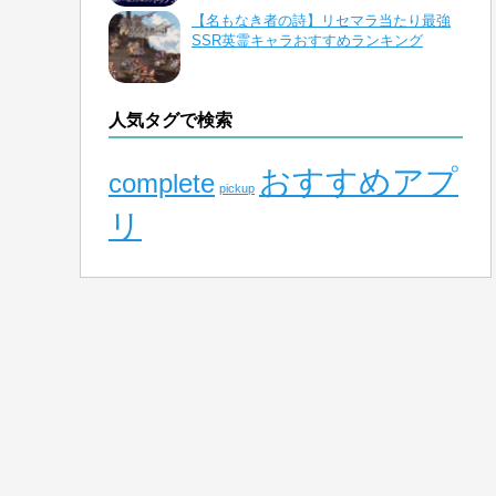
【名もなき者の詩】リセマラ当たり最強
SSR英霊キャラおすすめランキング
人気タグで検索
おすすめアプ
complete
pickup
リ