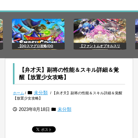
【DQスマグロ攻略(DQ
【ファントムオブキルスリ
【弁才天】副将の性能＆スキル詳細＆覚
醒【放置少女攻略】
未分類
ホーム
/
/ 【弁才天】副将の性能＆スキル詳細＆覚醒
【放置少女攻略】
2023年8月18日
未分類