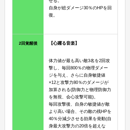
せる。
自身が総ダメージ30％のHPを回
復。
【心躍る音楽】
2回覚醒後
体力値が最も高い敵3名を2回攻
撃し、毎回800％の物理ダメー
ジを与え、さらに自身敏捷値
×12と攻撃力80％のダメージが
加算される(防御力と物理防御力
を無視、会心攻撃可能)。
毎回攻撃後、自身の敏捷値が敵
より高い場合、その敵の残HPを
40％分減少させる効果を発動(自
身最大攻撃力の20倍を超えな