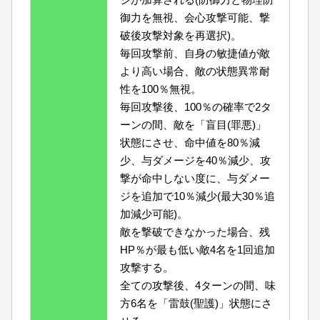
御力を無視、会心攻撃可能、撃
破後攻撃対象を再選択)。
毎回攻撃前、自身の敏捷値が敵
より高い場合、敵の状態異常耐
性を100％無視。
毎回攻撃後、100％の確率で2タ
ーンの間、敵を「盲目(罪悪)」
状態にさせ、命中値を80％減
少、与ダメージを40％減少、攻
撃が命中しない度に、与ダメー
ジを追加で10％減少(最大30％追
加減少可能)。
敵を撃破できなかった場合、残
HP％が最も低い敵4名を1回追加
攻撃する。
全ての攻撃後、4ターンの間、味
方6名を「雷鼓(聖護)」状態にさ