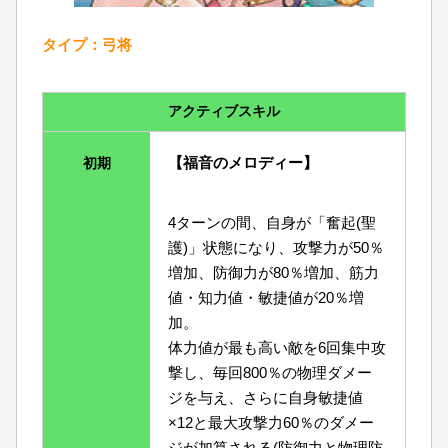
タイプ：弓将
アクティブスキル
【福音のメロディー】
初期
4ターンの間、自身が「奮起(聖
護)」状態になり、攻撃力が50％
増加、防御力が80％増加、筋力
値・知力値・敏捷値が20％増
加。
体力値が最も高い敵を6回集中攻
撃し、毎回800％の物理ダメー
ジを与え、さらに自身敏捷値
×12と最大攻撃力60％のダメー
ジが加算される(防御力と物理防