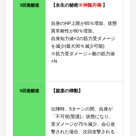
【永生の秘術
※神髄共鳴
】
3回覚醒後
自身のHP上限が65％増加、状態
異常耐性が80％増加。
自身知力値×2の筋力受ダメージ
を減少(最大90％減少可能)
※筋力受ダメージ＝敵の筋力値
×N
【旋楽の律動】
5回覚醒後
出陣時、5ターンの間、自身が
「不可視(聖護)」状態になり、
受ダメージが75％減少、会心攻
撃された場合、次回攻撃される