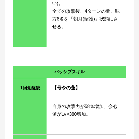
い)。
全ての攻撃後、4ターンの間、味
方6名を「朝月(聖護)」状態にさ
せる。
パッシブスキル
【号令の蓮】
1回覚醒後
自身の攻撃力が58％増加、会心
値がLv×380増加。