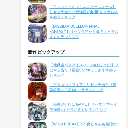
【ファントムオブキルスリースターズ】
リセマラ当たり最強星4(金/銀)キャラおす
すめランキング
【DISSIDIA DUELLUM FINAL
FANTASY】リセマラ当たり最強キャラお
すすめランキング
新作ピックアップ
【地獄楽パラダイスバトル(ぱらばと)】リ
セマラ当たり最強SSRキャラおすすめラ
ンキング
【どうぶつマフィア】リセマラ当たり最
強超激レア星4キャラランキング
【怪獣8号 THE GAME】リセマラ当たり
最強星5キャラおすすめランキング
【WIND BREAKER 不良たちの英雄譚(ウ