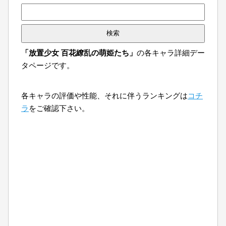
検
索:
「放置少女 百花繚乱の萌姫たち」
の各キャラ詳細デー
タページです。
各キャラの評価や性能、それに伴うランキングは
コチ
ラ
をご確認下さい。