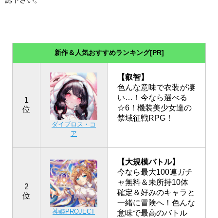
新作＆人気おすすめランキング[PR]
【叡智】
色んな意味で衣装が凄
い…！今なら選べる
1
☆6！機装美少女達の
位
禁域征戦RPG！
ダイブロス・コ
ア
【大規模バトル】
今なら最大100連ガチ
ャ無料＆未所持10体
2
確定＆好みのキャラと
位
一緒に冒険へ！色んな
神姫PROJECT
意味で最高のバトル