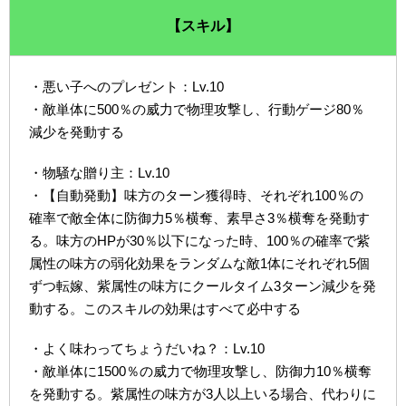
【スキル】
・悪い子へのプレゼント：Lv.10
・敵単体に500％の威力で物理攻撃し、行動ゲージ80％
減少を発動する
・物騒な贈り主：Lv.10
・【自動発動】味方のターン獲得時、それぞれ100％の
確率で敵全体に防御力5％横奪、素早さ3％横奪を発動す
る。味方のHPが30％以下になった時、100％の確率で紫
属性の味方の弱化効果をランダムな敵1体にそれぞれ5個
ずつ転嫁、紫属性の味方にクールタイム3ターン減少を発
動する。このスキルの効果はすべて必中する
・よく味わってちょうだいね？：Lv.10
・敵単体に1500％の威力で物理攻撃し、防御力10％横奪
を発動する。紫属性の味方が3人以上いる場合、代わりに