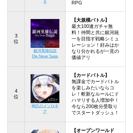
A
RPG
【大規模バトル】
最大100連ガチャ無
料！仲間と共に銀河統
3
一を目指す戦略シミュ
位
レーション！好みはか
銀河英雄伝説
なり分かれるが一見の
Die Neue Saga
価値アリ
【カードバトル】
無課金でカードバトル
を楽しみたいならコ
4
レ！斬新なルールにド
位
ハマリする人増加中！
神託のメソロギ
今なら200枚分受取り
ア
でスタートダッシュ！
【オープンワールド