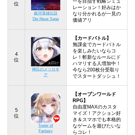
一を目指す戦略シミュ
位
レーション！好みはか
銀河英雄伝説
なり分かれるが一見の
Die Neue Saga
価値アリ
【カードバトル】
無課金でカードバトル
を楽しみたいならコ
4
レ！斬新なルールにド
位
ハマリする人増加中！
神託のメソロギ
今なら200枚分受取り
ア
でスタートダッシュ！
【オープンワールド
RPG】
自由度MAXのカスタ
5
マイズ！アクション好
位
き＆スマホでも本格的
なゲームを遊びたいな
Tower of
Fantasy
らコレ！