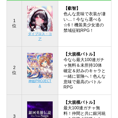
【叡智】
色んな意味で衣装が凄
い…！今なら選べる
1
☆6！機装美少女達の
位
禁域征戦RPG！
ダイブロス・コ
ア
【大規模バトル】
今なら最大100連ガチ
ャ無料＆未所持10体
2
確定＆好みのキャラと
位
一緒に冒険へ！色んな
神姫PROJECT
意味で最高のバトル
A
RPG
【大規模バトル】
最大100連ガチャ無
料！仲間と共に銀河統
3