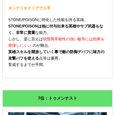
※シナリオクリアで入手
STONE/POISONに特化した性能を誇る英雄。
STONE/POISONは他に付与出来る英雄やサブ武器もな
く、非常に貴重
な能力。
しかし、逆に言えば
状態異常耐性の強い敵等には効果を
発揮しにくい
のが難点。
英雄スキルを開放していく事で敵の防御デバフに味方の
攻撃バフを使える
点等は優秀。
育成するまでが手間。
7位：トゥメンナスト