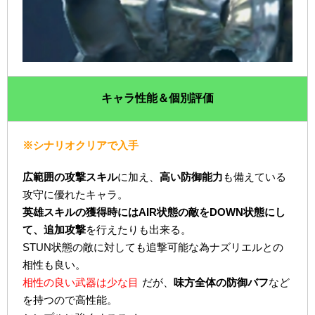
キャラ性能＆個別評価
※シナリオクリアで入手
広範囲の攻撃スキル
に加え、
高い防御能力
も備えている
攻守に優れたキャラ。
英雄スキルの獲得時にはAIR状態の敵をDOWN状態にし
て、追加攻撃
を行えたりも出来る。
STUN状態の敵に対しても追撃可能な為ナズリエルとの
相性も良い。
相性の良い武器は少な目
だが、
味方全体の防御バフ
など
を持つので高性能。