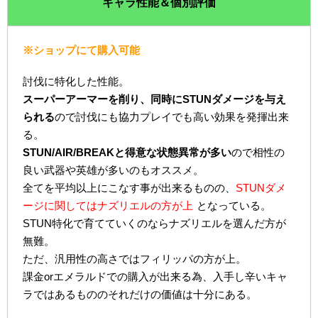
キャラ性能＆個別評価
※ショップにて購入可能
討伐に特化した性能。
スーパーアーマーを削り、同時にSTUNダメージを与え
られる
ので討伐にも協力プレイでも高い効果を発揮出来
る。
STUN/AIR/BREAKと得意な状態異常が多い
ので相性の
良い武器や英雄が多いのもオススメ。
全てを平均以上にこなす事が出来るものの、
STUNダメ
ージに関してはナズリエルの方が上
となっている。
STUN特化で育てていくのならナズリエルを選んだ方が
無難。
ただ、汎用性の高さではフィリッパの方が上。
課金orエメラルドでの購入が出来る為、入手し辛いキャ
ラではあるもののそれだけの価値は十分にある。