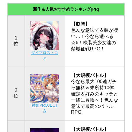
新作＆人気おすすめランキング[PR]
【叡智】
色んな意味で衣装が凄
い…！今なら選べる
1
☆6！機装美少女達の
位
禁域征戦RPG！
ダイブロス・コ
ア
【大規模バトル】
今なら最大100連ガチ
ャ無料＆未所持10体
2
確定＆好みのキャラと
位
一緒に冒険へ！色んな
神姫PROJECT
意味で最高のバトル
A
RPG
【大規模バトル】