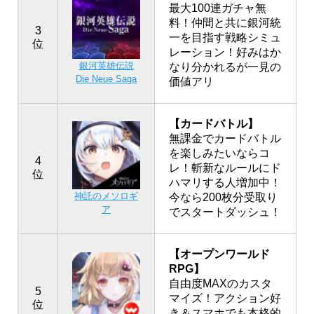
最大100連ガチャ無
料！仲間と共に銀河統
3
一を目指す戦略シミュ
位
レーション！好みはか
銀河英雄伝説
なり分かれるが一見の
Die Neue Saga
価値アリ
【カードバトル】
無課金でカードバトル
を楽しみたいならコ
4
レ！斬新なルールにド
位
ハマリする人増加中！
神託のメソロギ
今なら200枚分受取り
ア
でスタートダッシュ！
【オープンワールド
RPG】
自由度MAXのカスタ
5
マイズ！アクション好
位
き＆スマホでも本格的