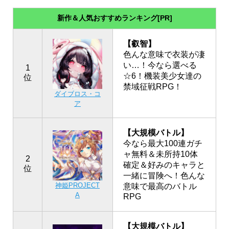
新作＆人気おすすめランキング[PR]
【叡智】
色んな意味で衣装が凄
い…！今なら選べる
1
☆6！機装美少女達の
位
禁域征戦RPG！
ダイブロス・コ
ア
【大規模バトル】
今なら最大100連ガチ
ャ無料＆未所持10体
2
確定＆好みのキャラと
位
一緒に冒険へ！色んな
神姫PROJECT
意味で最高のバトル
A
RPG
【大規模バトル】