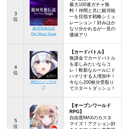
最大100連ガチャ無
料！仲間と共に銀河統
3
一を目指す戦略シミュ
位
レーション！好みはか
銀河英雄伝説
なり分かれるが一見の
Die Neue Saga
価値アリ
【カードバトル】
無課金でカードバトル
を楽しみたいならコ
4
レ！斬新なルールにド
位
ハマリする人増加中！
神託のメソロギ
今なら200枚分受取り
ア
でスタートダッシュ！
【オープンワールド
RPG】
自由度MAXのカスタ
5
マイズ！アクション好
位