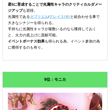
星5に育成することで光属性キャラのクリティカルダメー
ジアップ
も習得。
光属性である
ガブリエル
/
グレイス(光)
と組合わせる事で
大きなシナジーを得られる。
手持ちに光属性キャラが複数いるのなら獲得しておく
と、火力の底上げに貢献可能。
イベントボーナス効果
も得られる為、イベント参加の為
に獲得するのも有り。
9位：モニカ