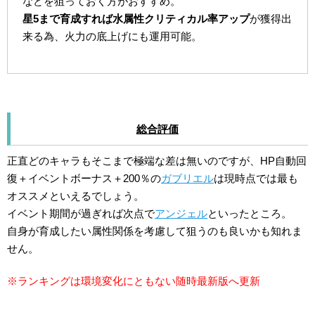
などを狙っておく方がおすすめ。
星5まで育成すれば水属性クリティカル率アップ
が獲得出
来る為、火力の底上げにも運用可能。
総合評価
正直どのキャラもそこまで極端な差は無いのですが、HP自動回
復＋イベントボーナス＋200％の
ガブリエル
は現時点では最も
オススメといえるでしょう。
イベント期間が過ぎれば次点で
アンジェル
といったところ。
自身が育成したい属性関係を考慮して狙うのも良いかも知れま
せん。
※ランキングは環境変化にともない随時最新版へ更新