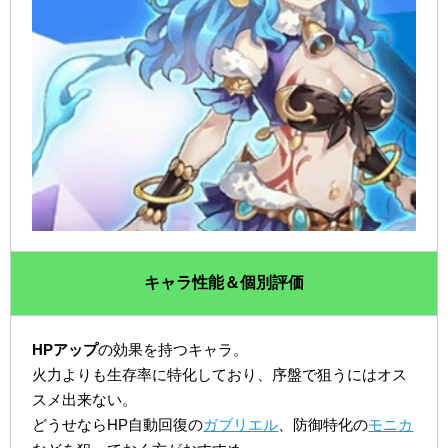
キャラ性能＆個別評価
HPアップ
の効果を持つキャラ。
火力よりも生存率に特化しており、序盤で狙うにはオス
スメ出来ない。
どうせならHP自動回復の
ガブリエル
、防御特化の
モニカ