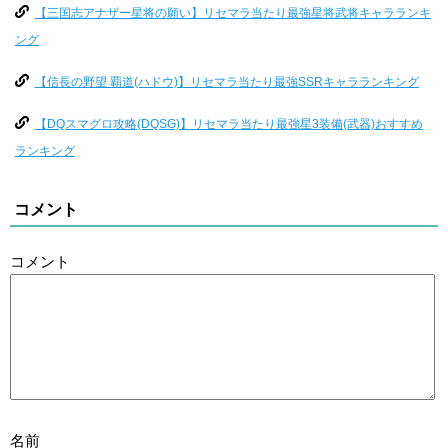
【三国志アナザー星将の願い】リセマラ当たり最強星将武将キャラランキ
ング
【信長の野望 覇道(ハドウ)】リセマラ当たり最強SSRキャラランキング
【DQスマグロ攻略(DQSG)】リセマラ当たり最強星3装備(武器)おすすめ
ランキング
コメント
コメント
名前