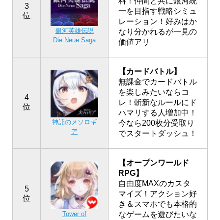
料！仲間と共に銀河統
3
一を目指す戦略シミュ
位
レーション！好みはか
銀河英雄伝説
なり分かれるが一見の
Die Neue Saga
価値アリ
【カードバトル】
無課金でカードバトル
を楽しみたいならコ
4
レ！斬新なルールにド
位
ハマリする人増加中！
神託のメソロギ
今なら200枚分受取り
ア
でスタートダッシュ！
【オープンワールド
RPG】
自由度MAXのカスタ
5
マイズ！アクション好
位
き＆スマホでも本格的
なゲームを遊びたいな
Tower of