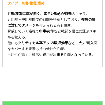
タイプ：刺客/物理/爆発
行動/攻撃に隙が無く、素早い動きが特徴
のキャラ。
近距離～中距離間での戦闘を得意としており、
複数の敵
に対してダメージ
を与えられる点も優秀。
育成していく過程で
中毒/封印
など戦闘を優位に運ぶスキ
ルを覚える。
他にも
クリティカル率アップ/吸収効果
など、火力/耐久面
をカバーする要素も持つ優れた性能。
汎用性が高く、幅広い運用が出来る性能となっている。