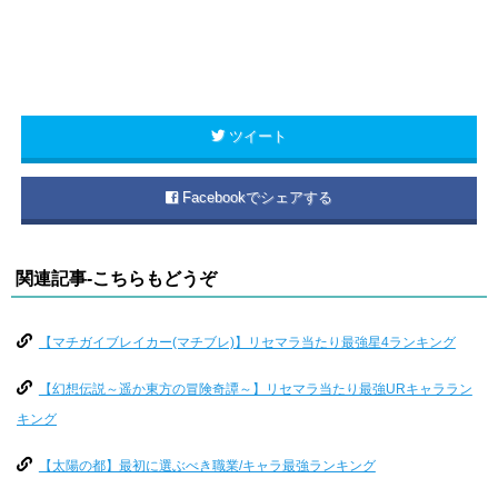
ツイート
Facebookでシェアする
関連記事-こちらもどうぞ
【マチガイブレイカー(マチブレ)】リセマラ当たり最強星4ランキング
【幻想伝説～遥か東方の冒険奇譚～】リセマラ当たり最強URキャララン
キング
【太陽の都】最初に選ぶべき職業/キャラ最強ランキング