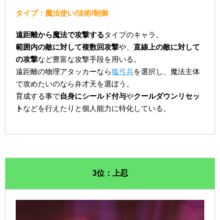
タイプ：魔法使い/法術/制御
遠距離から魔法で攻撃する
タイプのキャラ。
範囲内の敵に対して複数回攻撃
や、
直線上の敵に対して
の攻撃
など豊富な攻撃手段を用いる。
遠距離の物理アタッカーなら
狐弓兵
を選択し、魔法主体
で攻めたいのなら弁才天を選ぼう。
育成する事で
自身にシールド付与
や
クールダウンリセッ
ト
などを行えたりと個人能力に特化している。
3位：上忍