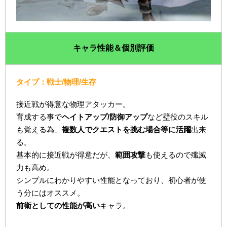
キャラ性能＆個別評価
タイプ：戦士/物理/生存
接近戦が得意な物理アタッカー。
育成する事で
ヘイトアップ/防御アップ
など壁役のスキル
も覚える為、
複数人でクエストを挑む場合等に活躍
出来
る。
基本的に接近戦が得意だが、
範囲攻撃
も使えるので殲滅
力も高め。
シンプルにわかりやすい性能となっており、初心者が使
う分にはオススメ。
前衛としての性能が高い
キャラ。