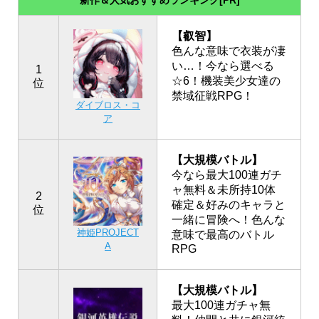
【叡智】
色んな意味で衣装が凄
い…！今なら選べる
1
☆6！機装美少女達の
位
禁域征戦RPG！
ダイブロス・コ
ア
【大規模バトル】
今なら最大100連ガチ
ャ無料＆未所持10体
2
確定＆好みのキャラと
位
一緒に冒険へ！色んな
神姫PROJECT
意味で最高のバトル
A
RPG
【大規模バトル】
最大100連ガチャ無