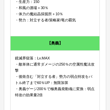
・生産力：150
・和風の酒場＋30％
・体力の魔結晶採掘所＋10％
・勢力：対立する者/策略家/竜の覇気
【奥義】
鏡滅界獄落：Lv.MAX
・敵単体に通常ダメージの250％の空属性魔法攻
撃
・後衛含む「対立する者」勢力の弱点特攻をバ
トル終了まで60％UP：無限加算
・奥義ゲージ200％で極奥義発動魂に変換：弱点
特攻の効果量2倍