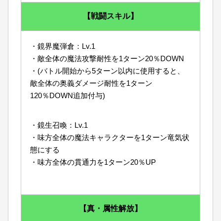
【戦闘スキル】
・鏡界魔弾倉：Lv.1
・敵全体の魔法攻撃耐性を1ターン20％DOWN
・(バトル開始から5ターン以内に使用すると、
敵全体の奥義ダメージ耐性を1ターン
120％DOWN追加付与)
・鏡生召喚：Lv.1
・味方全体の魔法キャラクターを1ターン竜気状
態にする
・味方全体の貫通力を1ターン20％UP
【真・属性解放】