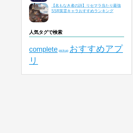
【名もなき者の詩】リセマラ当たり最強
SSR英霊キャラおすすめランキング
人気タグで検索
おすすめアプ
complete
pickup
リ