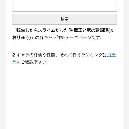
検
索:
「転生したらスライムだった件 魔王と竜の建国譚(ま
おりゅう)」
の各キャラ詳細データページです。
各キャラの評価や性能、それに伴うランキングは
コチ
ラ
をご確認下さい。