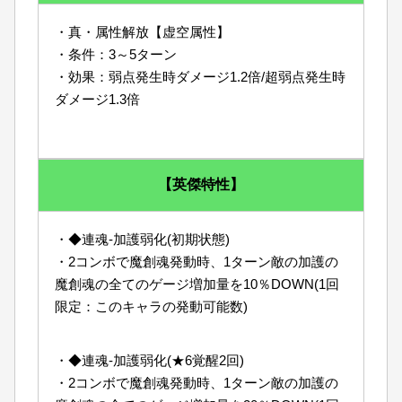
・真・属性解放【虚空属性】
・条件：3～5ターン
・効果：弱点発生時ダメージ1.2倍/超弱点発生時
ダメージ1.3倍
【英傑特性】
・◆連魂-加護弱化(初期状態)
・2コンボで魔創魂発動時、1ターン敵の加護の
魔創魂の全てのゲージ増加量を10％DOWN(1回
限定：このキャラの発動可能数)
・◆連魂-加護弱化(★6覚醒2回)
・2コンボで魔創魂発動時、1ターン敵の加護の