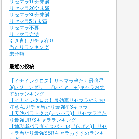
リセマラ10分未満
リセマラ20分未満
リセマラ30分未満
リセマラ5分未満
リセマラ不要
リセマラ方法
引き直しガチャ有り
当たりランキング
未分類
最近の投稿
【イナイレクロス】リセマラ当たり最強星
3(レジェンダリープレイヤー＋)キャラおす
すめランキング
【イナイレクロス】最効率リセマラやり方/
注意点/ガチャ当たり最強星3キャラ
【天啓パラドクス(テンパラ)】リセマラ当た
り最強UR/Sキャラランキング
【地獄楽パラダイスバトル(ぱらばと)】リセ
マラ当たり最強SSRキャラおすすめランキ