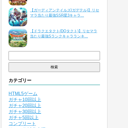
【ガーディアンテイルズ(ガデテル)】リセ
マラ当たり最強SSR星3キャラ...
【ドラクエタクト(DQタクト)】リセマラ
当たり最強Sランクキャラランキ...
検
索:
カテゴリー
HTML5ゲーム
ガチャ10回以上
ガチャ20回以上
ガチャ30回以上
ガチャ5回以上
コンプリート