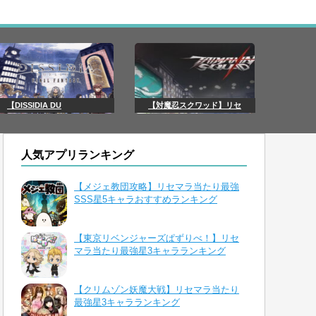
【DISSIDIA DU
【対魔忍スクワッド】リセ
人気アプリランキング
【メジェ教団攻略】リセマラ当たり最強
SSS星5キャラおすすめランキング
【東京リベンジャーズぱずりべ！】リセ
マラ当たり最強星3キャラランキング
【クリムゾン妖魔大戦】リセマラ当たり
最強星3キャラランキング