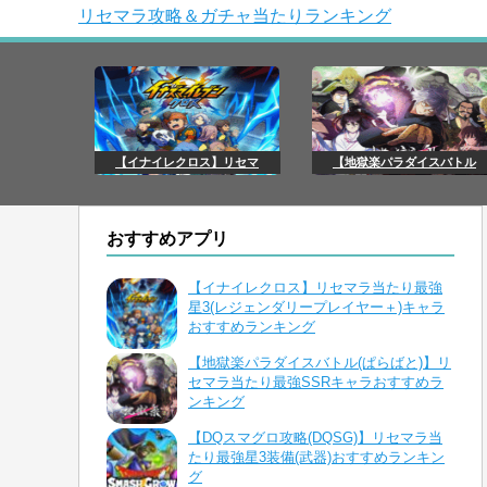
リセマラ攻略＆ガチャ当たりランキング
【イナイレクロス】リセマ
【地獄楽パラダイスバトル
おすすめアプリ
【イナイレクロス】リセマラ当たり最強
星3(レジェンダリープレイヤー＋)キャラ
おすすめランキング
【地獄楽パラダイスバトル(ぱらばと)】リ
セマラ当たり最強SSRキャラおすすめラ
ンキング
【DQスマグロ攻略(DQSG)】リセマラ当
たり最強星3装備(武器)おすすめランキン
グ