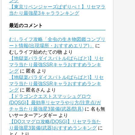
ング
【東京リベンジャーズぱずりべ！】リセマラ
当たり最強星3キャラランキング
最近のコメント
むしライフ攻略「全虫の生き物図鑑コンプリ
ート情報(出現場所・おすすめエリア)」
に
むしライフ始めたての物
より
【地獄楽パラダイスバトル(ぱらばと)】リセ
マラ当たり最強SSRキャラおすすめランキ
ング
に
匿名
より
【地獄楽パラダイスバトル(ぱらばと)】リセ
マラ当たり最強SSRキャラおすすめランキ
ング
に
匿名さん
より
【ドラゴンクエストスマッシュグロウ
(DQSG)】最効率リセマラやり方/注意点/ガ
チャ当たり最強星3装備(武器/防具)
に
名も無
いサーターアンダギー
より
【DQスマグロ攻略(DQSG)】リセマラ当た
り最強星3装備(武器)おすすめランキング
に
とく
より