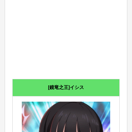
[鏡竜之王]イシス