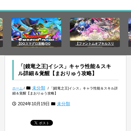
【DQスマグロ攻略(DQ
【ファントムオブキルスリ
「[鏡竜之王]イシス」キャラ性能＆スキ
ル詳細＆覚醒【まおりゅう攻略】
未分類
ホーム
/
/ 「[鏡竜之王]イシス」キャラ性能＆スキル詳
細＆覚醒【まおりゅう攻略】
2024年10月19日
未分類