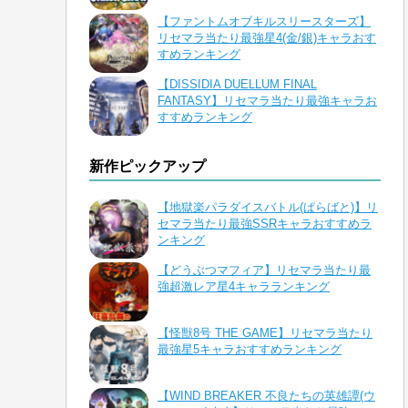
【ファントムオブキルスリースターズ】
リセマラ当たり最強星4(金/銀)キャラおす
すめランキング
【DISSIDIA DUELLUM FINAL
FANTASY】リセマラ当たり最強キャラお
すすめランキング
新作ピックアップ
【地獄楽パラダイスバトル(ぱらばと)】リ
セマラ当たり最強SSRキャラおすすめラ
ンキング
【どうぶつマフィア】リセマラ当たり最
強超激レア星4キャラランキング
【怪獣8号 THE GAME】リセマラ当たり
最強星5キャラおすすめランキング
【WIND BREAKER 不良たちの英雄譚(ウ