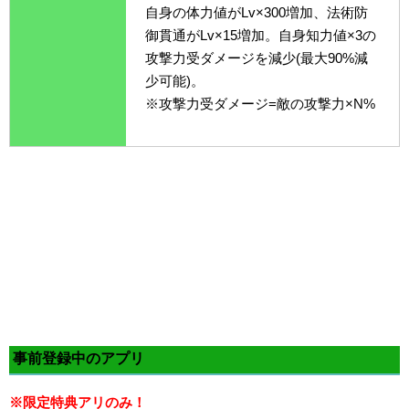
自身の体力値がLv×300増加、法術防
御貫通がLv×15増加。自身知力値×3の
攻撃力受ダメージを減少(最大90%減
少可能)。
※攻撃力受ダメージ=敵の攻撃力×N%
事前登録中のアプリ
※限定特典アリのみ！