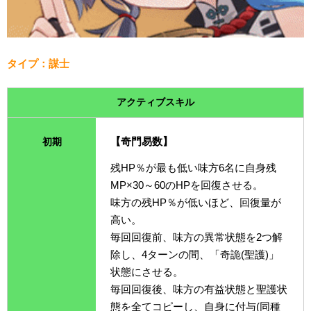
タイプ：謀士
アクティブスキル
【奇門易数】
初期
残HP％が最も低い味方6名に自身残
MP×30～60のHPを回復させる。
味方の残HP％が低いほど、回復量が
高い。
毎回回復前、味方の異常状態を2つ解
除し、4ターンの間、「奇詭(聖護)」
状態にさせる。
毎回回復後、味方の有益状態と聖護状
態を全てコピーし、自身に付与(同種