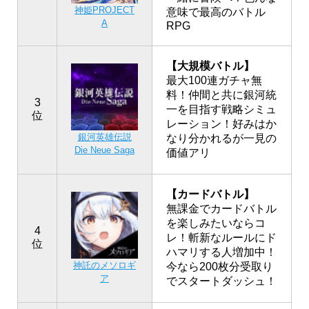
神姫PROJECT
意味で最高のバトル
A
RPG
【大規模バトル】
最大100連ガチャ無
料！仲間と共に銀河統
3
一を目指す戦略シミュ
位
レーション！好みはか
銀河英雄伝説
なり分かれるが一見の
Die Neue Saga
価値アリ
【カードバトル】
無課金でカードバトル
を楽しみたいならコ
4
レ！斬新なルールにド
位
ハマリする人増加中！
神託のメソロギ
今なら200枚分受取り
ア
でスタートダッシュ！