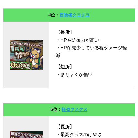
4位：
冒険者クヨクヨ
【長所】
・HPや防御力が高い
・HPが減少している程ダメージ軽
減
【短所】
・まりょくが低い
5位：
怪盗クスクス
【長所】
・最高クラスのはやさ