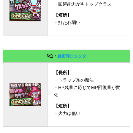
・回避能力がもトップクラス
【短所】
・打たれ弱い
6位：
魔術師クタクタ
【長所】
・トラップ系の魔法
・HP残量に応じてMP回復量が変
化
【短所】
・火力は低い