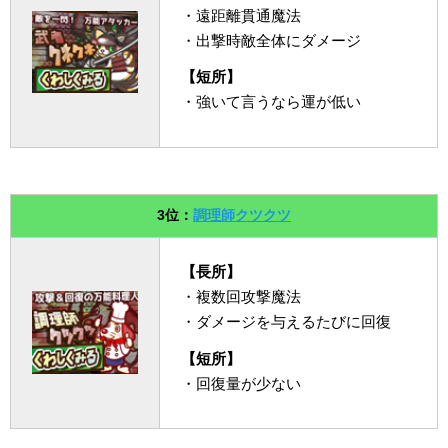
・遠距離貫通魔法
・出撃時敵全体にダメージ
【短所】
・強いて言うなら運が低い
3位：
調理師クツクツ
【長所】
・複数回攻撃魔法
・ダメージを与えるたびに回復
【短所】
・回復量が少ない