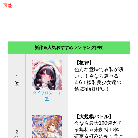
可能
新作＆人気おすすめランキング[PR]
【叡智】
色んな意味で衣装が凄
い…！今なら選べる
1
☆6！機装美少女達の
位
禁域征戦RPG！
ダイブロス・コ
ア
【大規模バトル】
今なら最大100連ガチ
ャ無料＆未所持10体
2
確定＆好みのキャラと