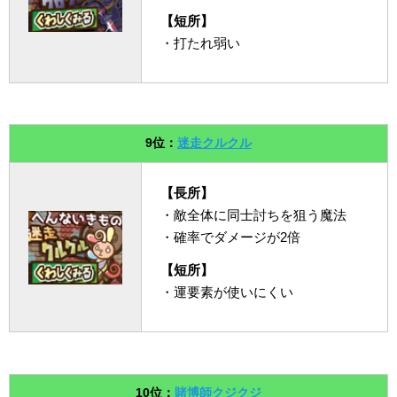
【短所】
・打たれ弱い
9位：
迷走クルクル
【長所】
・敵全体に同士討ちを狙う魔法
・確率でダメージが2倍
【短所】
・運要素が使いにくい
10位：
賭博師クジクジ