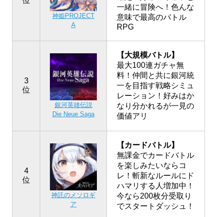
位
一緒に冒険へ！色んな
神姫PROJECT
意味で最高のバトル
A
RPG
【大規模バトル】
最大100連ガチャ無
料！仲間と共に銀河統
3
一を目指す戦略シミュ
位
レーション！好みはか
銀河英雄伝説
なり分かれるが一見の
Die Neue Saga
価値アリ
【カードバトル】
無課金でカードバトル
を楽しみたいならコ
4
レ！斬新なルールにド
位
ハマリする人増加中！
神託のメソロギ
今なら200枚分受取り
ア
でスタートダッシュ！