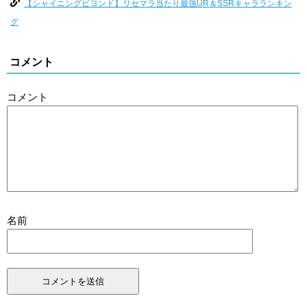
【シャイニングビヨンド】リセマラ当たり最強UR＆SSRキャラランキン
グ
コメント
コメント
名前