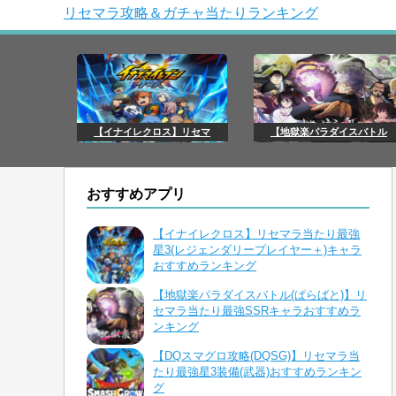
リセマラ攻略＆ガチャ当たりランキング
【イナイレクロス】リセマ
【地獄楽パラダイスバトル
おすすめアプリ
【イナイレクロス】リセマラ当たり最強
星3(レジェンダリープレイヤー＋)キャラ
おすすめランキング
【地獄楽パラダイスバトル(ぱらばと)】リ
セマラ当たり最強SSRキャラおすすめラ
ンキング
【DQスマグロ攻略(DQSG)】リセマラ当
たり最強星3装備(武器)おすすめランキン
グ