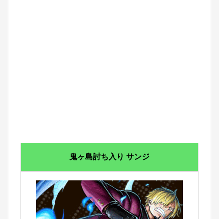
鬼ヶ島討ち入り サンジ