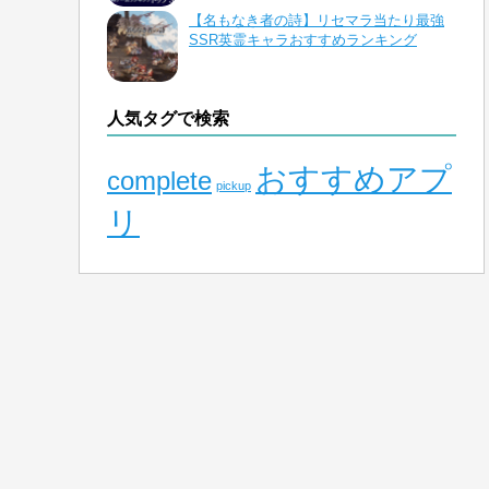
【名もなき者の詩】リセマラ当たり最強
SSR英霊キャラおすすめランキング
人気タグで検索
おすすめアプ
complete
pickup
リ