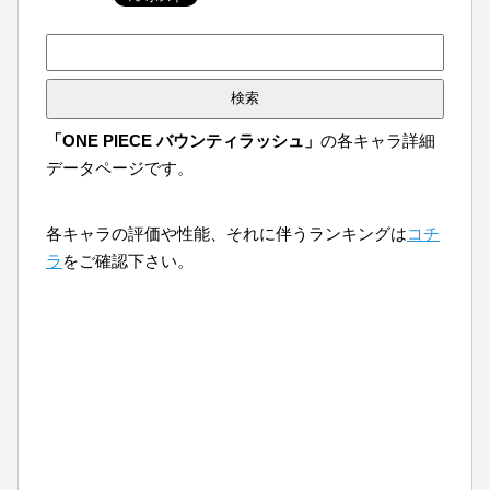
検
索:
「ONE PIECE バウンティラッシュ」
の各キャラ詳細
データページです。
各キャラの評価や性能、それに伴うランキングは
コチ
ラ
をご確認下さい。