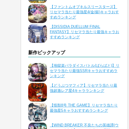
【ファントムオブキルスリースターズ】
リセマラ当たり最強星4(金/銀)キャラおす
すめランキング
【DISSIDIA DUELLUM FINAL
FANTASY】リセマラ当たり最強キャラお
すすめランキング
新作ピックアップ
【地獄楽パラダイスバトル(ぱらばと)】リ
セマラ当たり最強SSRキャラおすすめラ
ンキング
【どうぶつマフィア】リセマラ当たり最
強超激レア星4キャラランキング
【怪獣8号 THE GAME】リセマラ当たり
最強星5キャラおすすめランキング
【WIND BREAKER 不良たちの英雄譚(ウ