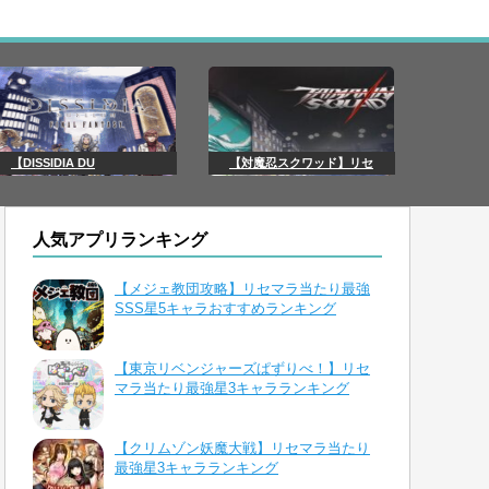
【DISSIDIA DU
【対魔忍スクワッド】リセ
人気アプリランキング
【メジェ教団攻略】リセマラ当たり最強
SSS星5キャラおすすめランキング
【東京リベンジャーズぱずりべ！】リセ
マラ当たり最強星3キャラランキング
【クリムゾン妖魔大戦】リセマラ当たり
最強星3キャラランキング