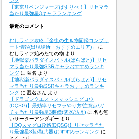
ング
【東京リベンジャーズぱずりべ！】リセマラ
当たり最強星3キャラランキング
最近のコメント
むしライフ攻略「全虫の生き物図鑑コンプリ
ート情報(出現場所・おすすめエリア)」
に
むしライフ始めたての物
より
【地獄楽パラダイスバトル(ぱらばと)】リセ
マラ当たり最強SSRキャラおすすめランキ
ング
に
匿名
より
【地獄楽パラダイスバトル(ぱらばと)】リセ
マラ当たり最強SSRキャラおすすめランキ
ング
に
匿名さん
より
【ドラゴンクエストスマッシュグロウ
(DQSG)】最効率リセマラやり方/注意点/ガ
チャ当たり最強星3装備(武器/防具)
に
名も無
いサーターアンダギー
より
【DQスマグロ攻略(DQSG)】リセマラ当た
り最強星3装備(武器)おすすめランキング
に
とく
より