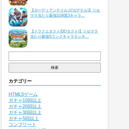
【ガーディアンテイルズ(ガデテル)】リセ
マラ当たり最強SSR星3キャラ...
【ドラクエタクト(DQタクト)】リセマラ
当たり最強Sランクキャラランキ...
検
索:
カテゴリー
HTML5ゲーム
ガチャ10回以上
ガチャ20回以上
ガチャ30回以上
ガチャ5回以上
コンプリート