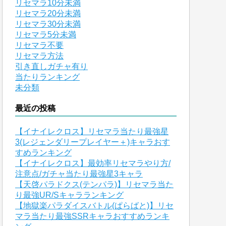
リセマラ10分未満
リセマラ20分未満
リセマラ30分未満
リセマラ5分未満
リセマラ不要
リセマラ方法
引き直しガチャ有り
当たりランキング
未分類
最近の投稿
【イナイレクロス】リセマラ当たり最強星
3(レジェンダリープレイヤー＋)キャラおす
すめランキング
【イナイレクロス】最効率リセマラやり方/
注意点/ガチャ当たり最強星3キャラ
【天啓パラドクス(テンパラ)】リセマラ当た
り最強UR/Sキャラランキング
【地獄楽パラダイスバトル(ぱらばと)】リセ
マラ当たり最強SSRキャラおすすめランキ