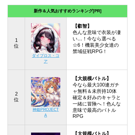
新作＆人気おすすめランキング[PR]
【叡智】
色んな意味で衣装が凄
い…！今なら選べる
1
☆6！機装美少女達の
位
禁域征戦RPG！
ダイブロス・コ
ア
【大規模バトル】
今なら最大100連ガチ
ャ無料＆未所持10体
2
確定＆好みのキャラと
位
一緒に冒険へ！色んな
神姫PROJECT
意味で最高のバトル
A
RPG
【大規模バトル】