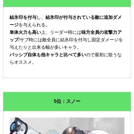
結氷印を付与
し、
結氷印が付与されている敵に追加ダメ
ージ
を与えられる。
単体火力も高い
上、リーダー時には
味方全員の攻撃力ア
ップ
/サブ時には敵全員に結氷印を付与し固定ダメージを
与えたりと出来る幅が多いキャラ。
パッシブ自体も他キャラと比べて多い
ので最初に狙うな
らオススメ。
5位：スノー