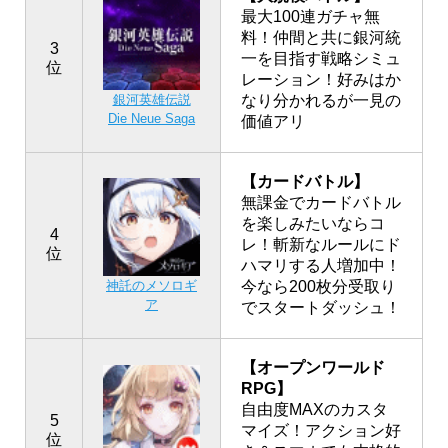
最大100連ガチャ無
料！仲間と共に銀河統
3
一を目指す戦略シミュ
位
レーション！好みはか
銀河英雄伝説
なり分かれるが一見の
Die Neue Saga
価値アリ
【カードバトル】
無課金でカードバトル
を楽しみたいならコ
4
レ！斬新なルールにド
位
ハマリする人増加中！
神託のメソロギ
今なら200枚分受取り
ア
でスタートダッシュ！
【オープンワールド
RPG】
自由度MAXのカスタ
5
マイズ！アクション好
位