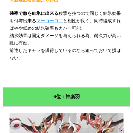
確率で敵を結氷に出来る
攻撃を持つので同じく結氷効果
を付与出来る
マーコーロニ
と相性が良く、同時編成すれ
ばやや低めの結氷確率もカバー可能。
結氷効果は固定ダメージを与えられる為、耐久力が高い
敵に有効。
前述したキャラを獲得しているのなら狙っておいて損は
ない。
6位：神楽羽