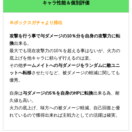
キャラ性能＆個別評価
※ボックスガチャより排出
攻撃を行う事で与ダメージの10％分を自身の攻撃力に転
換
出来る。
最大でも現在攻撃力の10％を超える事はないが、火力の
底上げを他キャラに頼らず行えるのは楽。
その他
チームメイトへの与ダメージをランダムに敵ユニ
ットへ転移
させたりなど、被ダメージの軽減に関しても
優秀。
自身は
与ダメージの5％を自身のHPに転換
出来る為、耐
久値も高い。
火力の底上げ、味方への被ダメージ軽減、自己回復と優
れているので獲得出来れば主戦力としての活躍は確実。