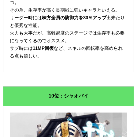
つ。
その為、生存率が高く長期戦に強いキャラといえる。
リーダー時には
味方全員の防御力を30％アップ
出来たり
と優秀な性能。
火力も大事だが、高難易度のステージでは生存率も必要
になってくるのでオススメ。
サブ時には
11MP回復
など、スキルの回転率を高められ
る点も嬉しい。
10位：シャオバイ