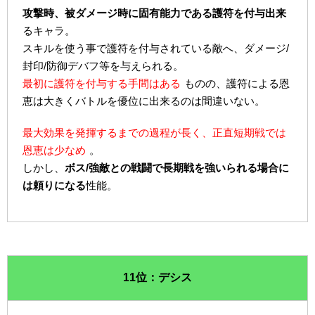
攻撃時、被ダメージ時に固有能力である護符を付与出来
るキャラ。
スキルを使う事で護符を付与されている敵へ、ダメージ/
封印/防御デバフ等を与えられる。
最初に護符を付与する手間はある
ものの、護符による恩
恵は大きくバトルを優位に出来るのは間違いない。
最大効果を発揮するまでの過程が長く、正直短期戦では
恩恵は少なめ
。
しかし、
ボス/強敵との戦闘で長期戦を強いられる場合に
は頼りになる
性能。
11位：デシス