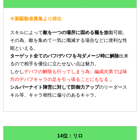
※新駆動者募集より排出
スキルによって
敵を一つの場所に固める籠を放出
可能。
その為、敵を集めて一気に殲滅する場合などに便利な性
能といえる。
ターゲット全てのバフ/デバフを与ダメージ時に解除
出来
るので相手を優位に立たせない点は魅力。
しかし
デバフの解除も行ってしまう為、編成次第では味
方のデバフキャラの足を引っ張ることにもなる
。
シルバーナイト陣営に対して防御力アップ
のリーダース
キル等、キャラ相性に偏りのあるキャラ。
14位：リロ