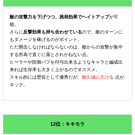
敵の攻撃力を下げつつ、挑発効果でヘイトアップ
が可
能。
さらに
反撃効果も持ち合わせている
ので、敵のターンに
もダメージを稼げるのがポイント。
ただ懸念しなければならないのは、敵からの攻撃が集中
する所為で直ぐに落とされかねない点。
ヒーラーや防御バフを付与出来るようなキャラと編成出
来れば生存率も大きく上がるのでオススメ。
スキル的には壁役として優秀だが、
耐久値に欠ける
点が
ネック。
12位：キキモラ