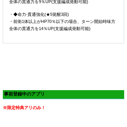
全体の貫通力を9％UP(支援編成発動可能)
・◆命力-貫通強化(★5覚醒3回)
・前衛1体以上がHP70％以下の場合、ターン開始時味方
全体の貫通力を14％UP(支援編成発動可能)
事前登録中のアプリ
※限定特典アリのみ！