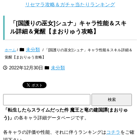
リセマラ攻略＆ガチャ当たりランキング
「[国護りの巫女]シュナ」キャラ性能＆スキ
ル詳細＆覚醒【まおりゅう攻略】
未分類
ホーム
/
/ 「[国護りの巫女]シュナ」キャラ性能＆スキル詳細＆
覚醒【まおりゅう攻略】
2022年12月30日
未分類
検
索:
「転生したらスライムだった件 魔王と竜の建国譚(まおりゅ
う)」
の各キャラ詳細データページです。
各キャラの評価や性能、それに伴うランキングは
コチラ
をご確
認下さい。