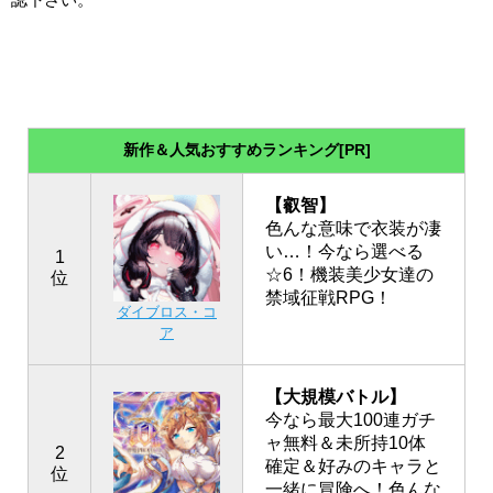
新作＆人気おすすめランキング[PR]
【叡智】
色んな意味で衣装が凄
い…！今なら選べる
1
☆6！機装美少女達の
位
禁域征戦RPG！
ダイブロス・コ
ア
【大規模バトル】
今なら最大100連ガチ
ャ無料＆未所持10体
2
確定＆好みのキャラと
位
一緒に冒険へ！色んな