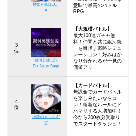
神姫PROJECT
意味で最高のバトル
A
RPG
【大規模バトル】
最大100連ガチャ無
料！仲間と共に銀河統
3
一を目指す戦略シミュ
位
レーション！好みはか
銀河英雄伝説
なり分かれるが一見の
Die Neue Saga
価値アリ
【カードバトル】
無課金でカードバトル
を楽しみたいならコ
4
レ！斬新なルールにド
位
ハマリする人増加中！
神託のメソロギ
今なら200枚分受取り
ア
でスタートダッシュ！