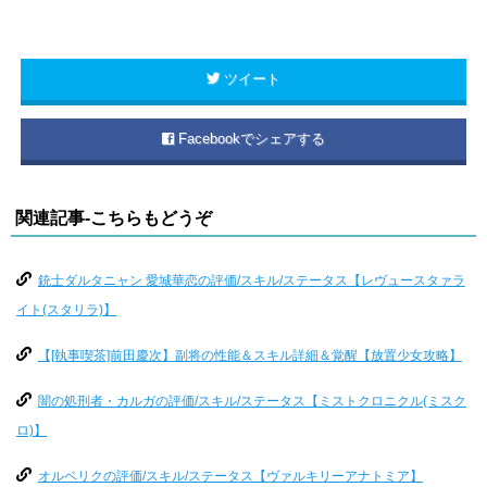
ツイート
Facebookでシェアする
関連記事-こちらもどうぞ
銃士ダルタニャン 愛城華恋の評価/スキル/ステータス【レヴュースタァラ
イト(スタリラ)】
【[執事喫茶]前田慶次】副将の性能＆スキル詳細＆覚醒【放置少女攻略】
闇の処刑者・カルガの評価/スキル/ステータス【ミストクロニクル(ミスク
ロ)】
オルベリクの評価/スキル/ステータス【ヴァルキリーアナトミア】